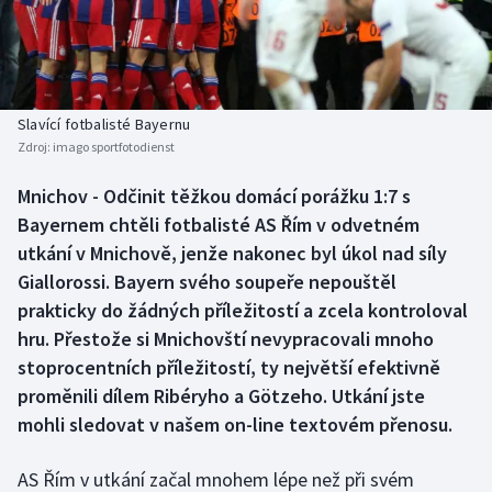
Baseball a softbal
Soutěže
Basketbal
Historické návraty
Biatlon
Aplikace ČT sport
Slavící fotbalisté Bayernu
Zdroj:
imago sportfotodienst
Boby a skeleton
AZ kvíz
Mnichov - Odčinit těžkou domácí porážku 1:7 s
Bayernem chtěli fotbalisté AS Řím v odvetném
Box
utkání v Mnichově, jenže nakonec byl úkol nad síly
Curling
Giallorossi. Bayern svého soupeře nepouštěl
prakticky do žádných příležitostí a zcela kontroloval
Dostihy
hru. Přestože si Mnichovští nevypracovali mnoho
stoprocentních příležitostí, ty největší efektivně
Florbal
proměnili dílem Ribéryho a Götzeho. Utkání jste
mohli sledovat v našem on-line textovém přenosu.
Futsal
AS Řím v utkání začal mnohem lépe než při svém
Golf