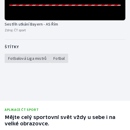
Sestřih utkání Bayern - AS Řím
Zdroj:
ČT sport
ŠTÍTKY
Fotbalová Liga mistrů
Fotbal
APLIKACE ČT SPORT
Mějte celý sportovní svět vždy u sebe i na
velké obrazovce.