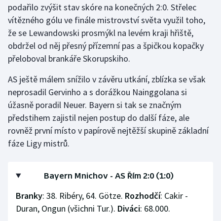
podařilo zvýšit stav skóre na konečných 2:0. Střelec
Olympijské hry
vítězného gólu ve finále mistrovství světa využil toho,
že se Lewandowski prosmýkl na levém kraji hřiště,
Parasport
obdržel od něj přesný přízemní pas a špičkou kopačky
přeloboval brankáře Skorupskiho.
Plavání
AS ještě málem snížilo v závěru utkání, zblízka se však
Plážový volejbal
neprosadil Gervinho a s dorážkou Nainggolana si
úžasně poradil Neuer. Bayern si tak se značným
Ragby
předstihem zajistil nejen postup do další fáze, ale
rovněž první místo v papírově nejtěžší skupině základní
Rychlobruslení
fáze Ligy mistrů.
Rychlostní kanoistika
Bayern Mnichov - AS Řím 2:0 (1:0)
Short track
Branky
: 38. Ribéry, 64. Götze.
Rozhodčí
: Cakir -
Sportovní střelba
Duran, Ongun (všichni Tur.).
Diváci
: 68.000.