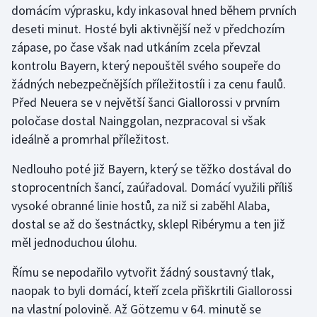
domácím výprasku, kdy inkasoval hned během prvních
deseti minut. Hosté byli aktivnější než v předchozím
Gymnastika
zápase, po čase však nad utkáním zcela převzal
kontrolu Bayern, který nepouštěl svého soupeře do
Házená
žádných nebezpečnějších příležitostíi i za cenu faulů.
Jezdectví
Před Neuera se v největší šanci Giallorossi v prvním
poločase dostal Nainggolan, nezpracoval si však
Judo
ideálně a promrhal příležitost.
Nedlouho poté již Bayern, který se těžko dostával do
Krasobruslení
stoprocentních šancí, zaúřadoval. Domácí využili příliš
Lezení
vysoké obranné linie hostů, za niž si zaběhl Alaba,
dostal se až do šestnáctky, sklepl Ribérymu a ten již
Lyže a snowboard
měl jednoduchou úlohu.
Moderní pětiboj
Římu se nepodařilo vytvořit žádný soustavný tlak,
naopak to byli domácí, kteří zcela přiškrtili Giallorossi
Motorsport
na vlastní polovině. Až Götzemu v 64. minutě se