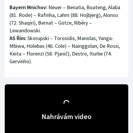
Stolní tenis
Bayern Mnichov:
Neuer – Benatia, Boateng, Alaba
(81. Rode) – Rafinha, Lahm (88. Hojbjerg), Alonso
Triatlon
(72. Shaqiri), Bernat – Götze, Ribéry –
Lewandowski.
Veslování
AS Řím:
Skorupski – Torosidis, Manolas, Yanga-
Mbiwa, Holebas (46. Cole) – Nainggolan, De Rossi,
Vodní slalom
Keita – Florenzi (58. Pjanič), Destro, Iturbe (74.
Gervinho).
Volejbal
Ostatní
Nahrávám video