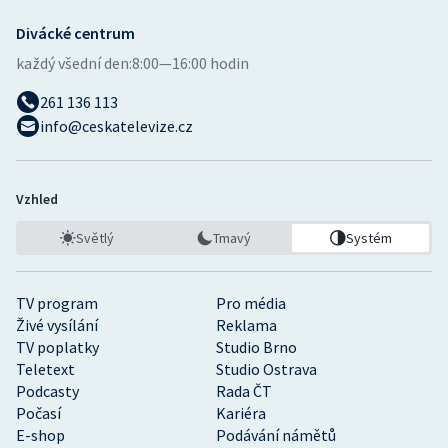
Divácké centrum
každý všední den:
8:00—16:00 hodin
261 136 113
info@ceskatelevize.cz
Vzhled
Světlý
Tmavý
Systém
TV program
Pro média
Živé vysílání
Reklama
TV poplatky
Studio Brno
Teletext
Studio Ostrava
Podcasty
Rada ČT
Počasí
Kariéra
E-shop
Podávání námětů