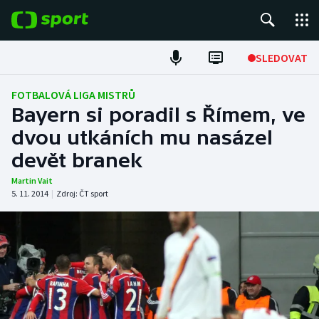
POPULÁRNÍ
SLEDOVAT
Fotbal
FOTBALOVÁ LIGA MISTRŮ
Bayern si poradil s Římem, ve
Hokej
dvou utkáních mu nasázel
devět branek
Tenis
Martin Vait
Atletika
5. 11. 2014
|
Zdroj:
ČT sport
Cyklistika
DALŠÍ SPORTY
Americký fotbal
NEPŘEHLÉDNĚTE