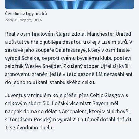
Olympijské hry
Čtvrtfinále Ligy mistrů
Zdroj:
Eurosport / UEFA
Parasport
Real v osmifinálovém šlágru zdolal Manchester United
Plavání
a zůstal ve hře o jubilejní desátou trofej v Lize mistrů. V
sestavě jeho soupeře Galatasaraye, který v osmifinále
Plážový volejbal
vyřadil Schalke, se proti svému bývalému klubu postaví
záložník Wesley Sneijder. Zkušený stoper Ujfaluši kvůli
Ragby
srpnovému zranění ještě v této sezoně LM nezasáhl ani
do jednoho utkání istanbulského celku.
Rychlobruslení
Juventus v minulém kole přešel přes Celtic Glasgow s
Rychlostní kanoistika
celkovým skóre 5:0. Loňský vicemistr Bayern měl
naopak doma co dělat s Arsenalem, který v Mnichově i
Short track
s Tomášem Rosickým vyhrál 2:0 a téměř dotáhl deficit
1:3 z úvodního duelu.
Sportovní střelba