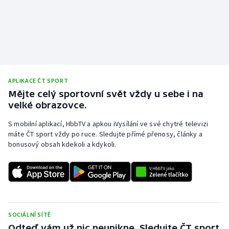
APLIKACE ČT SPORT
Mějte celý sportovní svět vždy u sebe i na
velké obrazovce.
S mobilní aplikací, HbbTV a apkou iVysílání ve své chytré televizi
máte ČT sport vždy po ruce. Sledujte přímé přenosy, články a
bonusový obsah kdekoli a kdykoli.
SOCIÁLNÍ SÍTĚ
Odteď vám už nic neunikne. Sledujte ČT sport