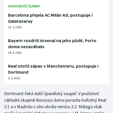
Stolní tenis
SOUVISEJÍCÍ ČLÁNKY
Barcelona přejela AC Milán 4:0, postupuje i
Triatlon
Galatasaray
Veslování
12. 3. 2013
Vodní slalom
Bayern rozdrtil Arsenal na jeho půdě, Porto
doma nezaváhalo
Volejbal
19. 2. 2013
Ostatní
Real otočil zápas v Manchesteru, postupuje i
Dortmund
5. 3. 2013
Dortmund čeká další španělský soupeř. V podzimní
základní skupině Borussia doma porazila hvězdný Real
2:1 a v Madridu s ním uhrála remízu 2:2. Málaga však