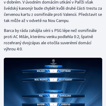
v dobrém. V úvodním domácím utkání v Paříži však
švédský kanonýr bude chybět kvůli druhé části trestu za
Gymnastika
červenou kartu z osmifinále proti Valencii. Představit se
tak může až v odvetě na Nou Campu.
Házená
Barca by ráda zahájila sérii s PSG lépe než osmifinále
Jezdectví
proti AC Milán, kterému venku podlehla 0:2; špatně
rozehraný dvojzápas ale otočila suverénní domácí
Judo
výhrou 4:0.
Krasobruslení
Lezení
Lyže a snowboard
Moderní pětiboj
Motorsport