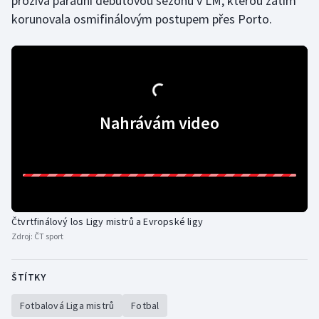
prožívá parádní debutovou sezonu v LM, kterou zatím
korunovala osmifinálovým postupem přes Porto.
Nahrávám video
Čtvrtfinálový los Ligy mistrů a Evropské ligy
Zdroj:
ČT sport
ŠTÍTKY
Fotbalová Liga mistrů
Fotbal