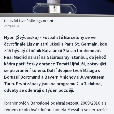
Baseball a softbal
Soutěže
Basketbal
Historické návraty
Losování čtvrtfinále Ligy mistrů
Zdroj:
UEFA
Biatlon
Aplikace ČT sport
Nyon (Švýcarsko) - Fotbalisté Barcelony se ve
Boby a skeleton
AZ kvíz
čtvrtfinále Ligy mistrů utkají s Paris St. Germain, kde
září bývalý útočník Katalánců Zlatan Ibrahimovič.
Box
Real Madrid narazí na Galarasaray Istanbul, do jehož
kádru patří český obránce Tomáš Ujfaluši, zotavující
Curling
se po zranění kolena. Další dvojice tvoří Málaga s
Borussií Dortmund a Bayern Mnichov s Juventusem
Dostihy
Turín. První zápasy jsou na programu 2. a 3. dubna,
Florbal
odvety se odehrají o týden později.
Futsal
Ibrahimovič v Barceloně odehrál sezonu 2009/2010 a s
týmem okolo hvězdného Lionela Messiho se nerozešel
Golf