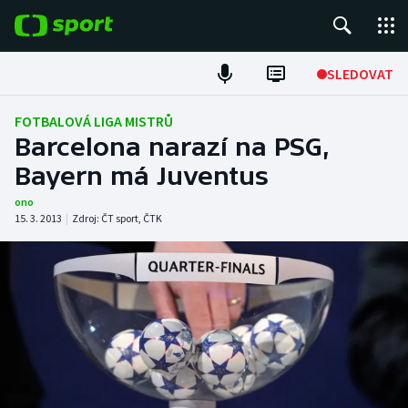
POPULÁRNÍ
SLEDOVAT
Fotbal
FOTBALOVÁ LIGA MISTRŮ
Barcelona narazí na PSG,
Hokej
Bayern má Juventus
Tenis
ono
15. 3. 2013
|
Zdroj:
ČT sport
,
ČTK
Atletika
Cyklistika
DALŠÍ SPORTY
Americký fotbal
NEPŘEHLÉDNĚTE