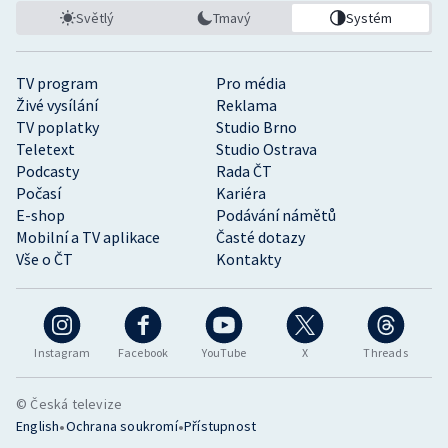
Světlý
Tmavý
Systém
TV program
Pro média
Živé vysílání
Reklama
TV poplatky
Studio Brno
Teletext
Studio Ostrava
Podcasty
Rada ČT
Počasí
Kariéra
E-shop
Podávání námětů
Mobilní a TV aplikace
Časté dotazy
Vše o ČT
Kontakty
Instagram
Facebook
YouTube
X
Threads
© Česká televize
•
•
English
Ochrana soukromí
Přístupnost