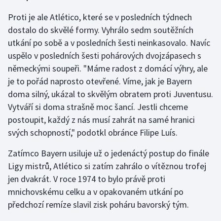
Proti je ale Atlético, které se v posledních týdnech
dostalo do skvělé formy. Vyhrálo sedm soutěžních
utkání po sobě a v posledních šesti neinkasovalo. Navíc
uspělo v posledních šesti pohárových dvojzápasech s
německými soupeři. "Máme radost z domácí výhry, ale
je to pořád naprosto otevřené. Víme, jak je Bayern
doma silný, ukázal to skvělým obratem proti Juventusu.
Vytváří si doma strašně moc šancí. Jestli chceme
postoupit, každý z nás musí zahrát na samé hranici
svých schopností," podotkl obránce Filipe Luís.
Zatímco Bayern usiluje už o jedenáctý postup do finále
Ligy mistrů, Atlético si zatím zahrálo o vítěznou trofej
jen dvakrát. V roce 1974 to bylo právě proti
mnichovskému celku a v opakovaném utkání po
předchozí remíze slavil zisk poháru bavorský tým.