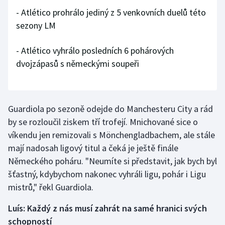
- Atlético prohrálo jediný z 5 venkovních duelů této
sezony LM
- Atlético vyhrálo posledních 6 pohárových
dvojzápasů s německými soupeři
Guardiola po sezoně odejde do Manchesteru City a rád
by se rozloučil ziskem tří trofejí. Mnichované sice o
víkendu jen remizovali s Mönchengladbachem, ale stále
mají nadosah ligový titul a čeká je ještě finále
Německého poháru. "Neumíte si představit, jak bych byl
šťastný, kdybychom nakonec vyhráli ligu, pohár i Ligu
mistrů," řekl Guardiola.
Luís: Každý z nás musí zahrát na samé hranici svých
schopností