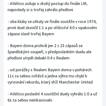
- Atlético usiluje o druhý postup do finále LM,
Stolní tenis
naposledy si o trofej zahrálo předloni
Triatlon
- oba kluby se utkaly ve finále soutěže v roce 1974,
Veslování
první duel skončil 1:1 a po vítězství 4:0 v opakovém
zápase slavil trofej Bayern
Vodní slalom
- Bayern doma prohrál jen 2 z 23 zápasů se
Volejbal
španělskými soupeři, v předposledním duelu ale
předloni utrpěl debakl 0:4 s Realem
Ostatní
- od porážky s Realem Bayern doma v pohárech
11x za sebou zvítězil a jedna výhra mu chybí k
vyrovnání rekordu, který drží Manchester United
- Atlético poslední 4 soutěžní duely vyhrálo 1:0 a už
6x za sebou neinkasovalo