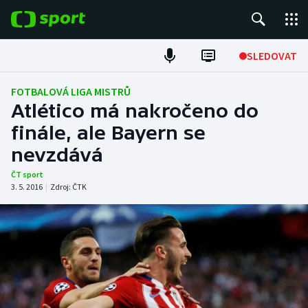
POPULÁRNÍ
SLEDOVAT
Fotbal
FOTBALOVÁ LIGA MISTRŮ
Atlético má nakročeno do
Hokej
finále, ale Bayern se
nevzdává
Tenis
ČT sport
Atletika
3. 5. 2016
|
Zdroj:
ČTK
Cyklistika
DALŠÍ SPORTY
Americký fotbal
NEPŘEHLÉDNĚTE