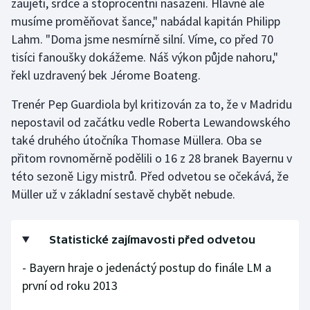
zaujetí, srdce a stoprocentní nasazení. Hlavně ale
musíme proměňovat šance," nabádal kapitán Philipp
Olympijské hry
Lahm. "Doma jsme nesmírně silní. Víme, co před 70
Parasport
tisíci fanoušky dokážeme. Náš výkon půjde nahoru,"
řekl uzdravený bek Jérome Boateng.
Plavání
Trenér Pep Guardiola byl kritizován za to, že v Madridu
Plážový volejbal
nepostavil od začátku vedle Roberta Lewandowského
také druhého útočníka Thomase Müllera. Oba se
Ragby
přitom rovnoměrně podělili o 16 z 28 branek Bayernu v
této sezoně Ligy mistrů. Před odvetou se očekává, že
Rychlobruslení
Müller už v základní sestavě chybět nebude.
Rychlostní kanoistika
Statistické zajímavosti před odvetou
Short track
- Bayern hraje o jedenáctý postup do finále LM a
první od roku 2013
Sportovní střelba