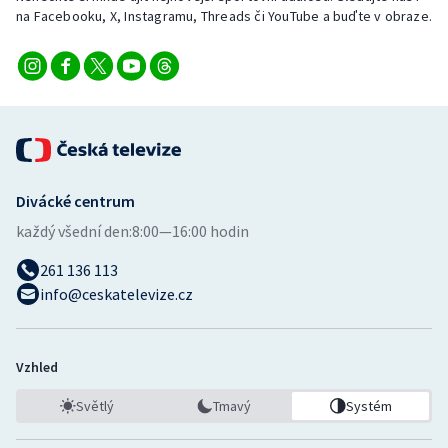
na Facebooku, X, Instagramu, Threads či YouTube a buďte v obraze.
Divácké centrum
každý všední den:
8:00—16:00 hodin
261 136 113
info@ceskatelevize.cz
Vzhled
Světlý
Tmavý
Systém