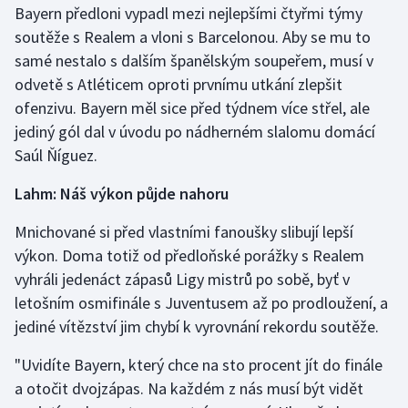
Bayern předloni vypadl mezi nejlepšími čtyřmi týmy
soutěže s Realem a vloni s Barcelonou. Aby se mu to
Gymnastika
samé nestalo s dalším španělským soupeřem, musí v
odvetě s Atléticem oproti prvnímu utkání zlepšit
Házená
ofenzivu. Bayern měl sice před týdnem více střel, ale
Jezdectví
jediný gól dal v úvodu po nádherném slalomu domácí
Saúl Ňíguez.
Judo
Lahm: Náš výkon půjde nahoru
Krasobruslení
Mnichované si před vlastními fanoušky slibují lepší
výkon. Doma totiž od předloňské porážky s Realem
Lezení
vyhráli jedenáct zápasů Ligy mistrů po sobě, byť v
letošním osmifinále s Juventusem až po prodloužení, a
Lyže a snowboard
jediné vítězství jim chybí k vyrovnání rekordu soutěže.
Moderní pětiboj
"Uvidíte Bayern, který chce na sto procent jít do finále
a otočit dvojzápas. Na každém z nás musí být vidět
Motorsport