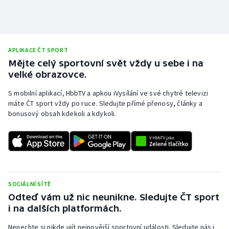
APLIKACE ČT SPORT
Mějte celý sportovní svět vždy u sebe i na
velké obrazovce.
S mobilní aplikací, HbbTV a apkou iVysílání ve své chytré televizi
máte ČT sport vždy po ruce. Sledujte přímé přenosy, články a
bonusový obsah kdekoli a kdykoli.
SOCIÁLNÍ SÍTĚ
Odteď vám už nic neunikne. Sledujte ČT sport
i na dalších platformách.
Nenechte si nikde ujít nejnovější sportovní události. Sledujte nás i