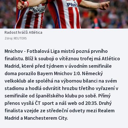
Baseball a softbal
Soutěže
Basketbal
Historické návraty
Biatlon
Aplikace ČT sport
Radost hráčů Atlética
Zdroj:
REUTERS
Boby a skeleton
AZ kvíz
Mnichov - Fotbalová Liga mistrů pozná prvního
finalistu. Blíž k souboji o vítěznou trofej má Atlético
Box
Madrid, které před týdnem v úvodním semifinále
Curling
doma porazilo Bayern Mnichov 1:0. Německý
velkoklub ale spoléhá na výbornou bilanci na svém
Dostihy
stadionu a hodlá odvrátit hrozbu třetího vyřazení v
semifinále od španělského klubu po sobě. Přímý
Florbal
přenos vysílá ČT sport a náš web od 20:35. Druhý
finalista vzejde ze středeční odvety mezi Realem
Futsal
Madrid a Manchesterem City.
Golf