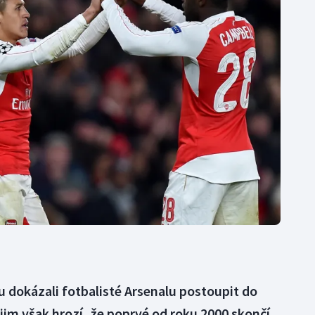
Moderní pětiboj
Triatlon
Motorsport
Veslování
Olympijské hry
Vodní slalom
Parasport
Volejbal
Plavání
Ostatní
Plážový volejbal
u dokázali fotbalisté Arsenalu postoupit do
 jim však hrozí, že poprvé od roku 2000 skončí