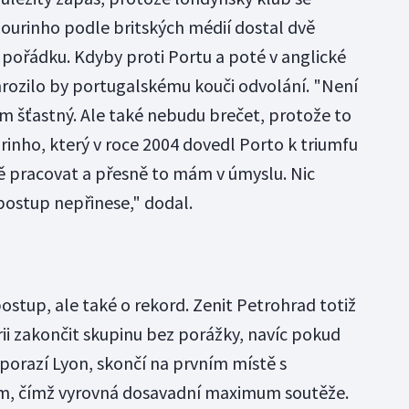
 Mourinho podle britských médií dostal dvě
o pořádku. Kdyby proti Portu a poté v anglické
 hrozilo by portugalskému kouči odvolání. "Není
m šťastný. Ale také nebudu brečet, protože to
urinho, který v roce 2004 dovedl Porto k triumfu
dě pracovat a přesně to mám v úmyslu. Nic
postup nepřinese," dodal.
ostup, ale také o rekord. Zenit Petrohrad totiž
rii zakončit skupinu bez porážky, navíc pokud
eporazí Lyon, skončí na prvním místě s
, čímž vyrovná dosavadní maximum soutěže.