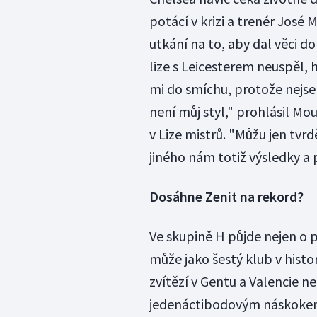
potácí v krizi a trenér José
utkání na to, aby dal věci d
lize s Leicesterem neuspěl,
mi do smíchu, protože nejse
není můj styl," prohlásil Mo
v Lize mistrů. "Můžu jen tvr
jiného nám totiž výsledky a 
Dosáhne Zenit na rekord?
Ve skupině H půjde nejen o p
může jako šestý klub v histo
zvítězí v Gentu a Valencie n
jedenáctibodovým náskokem