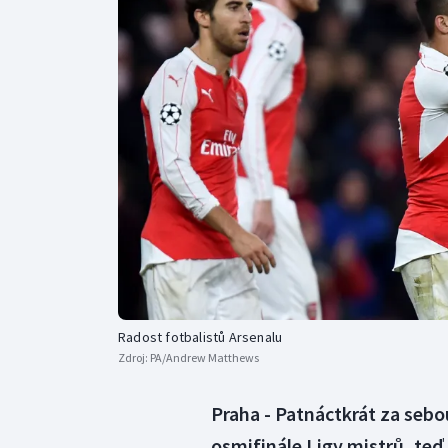
Curling
Dostihy
Florbal
Futsal
Golf
Gymnastika
Radost fotbalistů Arsenalu
Zdroj:
PA/Andrew Matthews
Praha - Patnáctkrát za sebo
osmifinále Ligy mistrů, teď