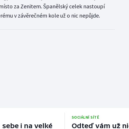
místo za Zenitem. Španělský celek nastoupí
rému v závěrečném kole už o nic nepůjde.
SOCIÁLNÍ SÍTĚ
 sebe i na velké
Odteď vám už nic