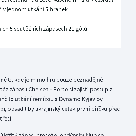
 LM v jednom utkání 5 branek
ních 5 soutěžních zápasech 21 gólů
pině G, kde je mimo hru pouze beznadějně
těz zápasu Chelsea - Porto si zajistí postup z
ončilo utkání remízou a Dynamo Kyjev by
, obsadil by ukrajinský celek první příčku před
řetí.
důležitý zápas, protože londýnský klub se