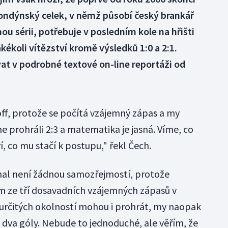
londýnský celek, v němž působí český brankář
ou sérii, potřebuje v posledním kole na hřišti
kékoli vítězství kromě výsledků 1:0 a 2:1.
at v podrobné textové on-line reportáži od
off, protože se počítá vzájemný zápas a my
prohráli 2:3 a matematika je jasná. Víme, co
, co mu stačí k postupu," řekl Čech.
nal není žádnou samozřejmostí, protože
m ze tří dosavadních vzájemných zápasů v
určitých okolností mohou i prohrát, my naopak
 dva góly. Nebude to jednoduché, ale věřím, že