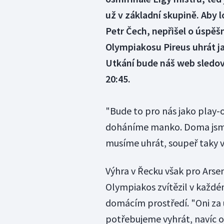
už v základní skupině. Aby 
Petr Čech, nepřišel o úspěšn
Olympiakosu Pireus uhrát ja
Utkání bude náš web sledov
20:45.
"Bude to pro nás jako play-
doháníme manko. Doma jsme 
musíme uhrát, soupeř taky ví
Výhra v Řecku však pro Arse
Olympiakos zvítězil v každé
domácím prostředí. "Oni za 
potřebujeme vyhrát, navíc o