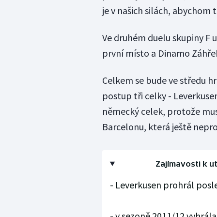
je v našich silách, abychom t
Ve druhém duelu skupiny F u
první místo a Dinamo Záhře
Celkem se bude ve středu hrát
postup tři celky - Leverkuse
německý celek, protože musí 
Barcelonu, která ještě nepro
Zajímavosti k u
- Leverkusen prohrál posl
- v sezoně 2011/12 vyhrál