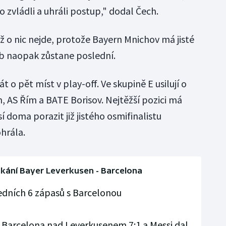
o zvládli a uhráli postup," dodal Čech.
ž o nic nejde, protože Bayern Mnichov má jisté
b naopak zůstane poslední.
 o pět míst v play-off. Ve skupině E usilují o
n, AS Řím a BATE Borisov. Nejtěžší pozici má
doma porazit již jistého osmifinalistu
hrála.
tkání Bayer Leverkusen - Barcelona
edních 6 zápasů s Barcelonou
a Barcelona nad Leverkusenem 7:1 a Messi dal