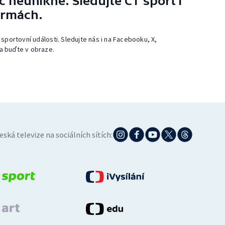
 neunikne. Sledujte ČT sport i
ormách.
 sportovní události. Sledujte nás i na Facebooku, X,
a buďte v obraze.
eská televize na sociálních sítích: