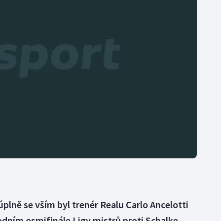
Moderní pětiboj
Triatlon
Motorsport
Veslování
Olympijské hry
Vodní slalom
Parasport
Volejbal
Plavání
Ostatní
Plážový volejbal
plně se vším byl trenér Realu Carlo Ancelotti
odním osmifinále Ligy mistrů proti Schalke.