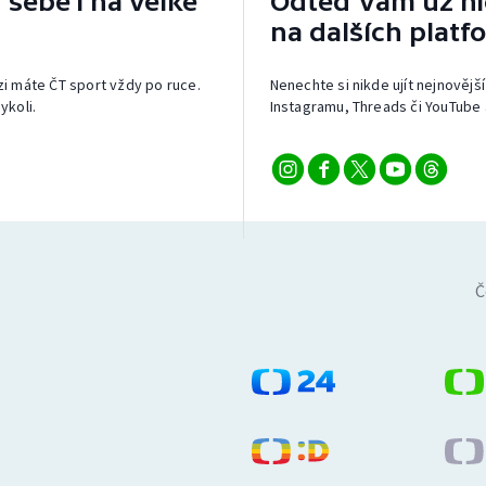
 sebe i na velké
Odteď vám už nic
na dalších platf
izi máte ČT sport vždy po ruce.
Nenechte si nikde ujít nejnovější
ykoli.
Instagramu, Threads či YouTube 
Č