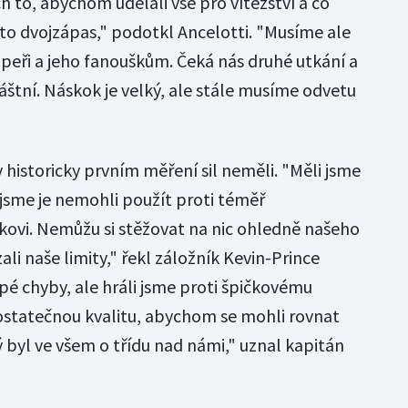
 to, abychom udělali vše pro vítězství a co
to dvojzápas," podotkl Ancelotti. "Musíme ale
peři a jeho fanouškům. Čeká nás druhé utkání a
áštní. Náskok je velký, ale stále musíme odvetu
v historicky prvním měření sil neměli. "Měli jsme
jsme je nemohli použít proti téměř
ovi. Nemůžu si stěžovat na nic ohledně našeho
li naše limity," řekl záložník Kevin-Prince
pé chyby, ale hráli jsme proti špičkovému
statečnou kvalitu, abychom se mohli rovnat
 byl ve všem o třídu nad námi," uznal kapitán