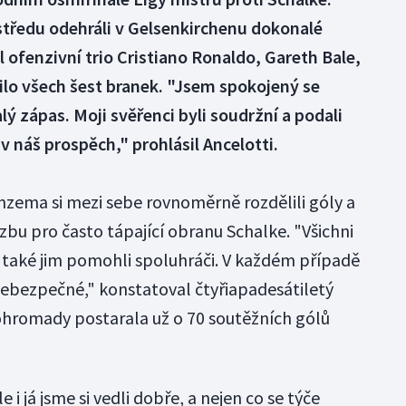
 středu odehráli v Gelsenkirchenu dokonalé
l ofenzivní trio Cristiano Ronaldo, Gareth Bale,
ilo všech šest branek. "Jsem spokojený se
ý zápas. Moji svěřenci byli soudržní a podali
v náš prospěch," prohlásil Ancelotti.
nzema si mezi sebe rovnoměrně rozdělili góly a
bu pro často tápající obranu Schalke. "Všichni
ale také jim pomohli spoluhráči. V každém případě
 nebezpečné," konstatoval čtyřiapadesátiletý
dohromady postarala už o 70 soutěžních gólů
i já jsme si vedli dobře, a nejen co se týče