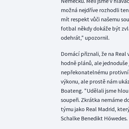
Německu. Měli jsme v hlavách
možná nejdříve rozhodli ten
mít respekt vůči našemu sou
fotbal někdy dokáže být zvl
odehrát," upozornil.
Domácí přiznali, že na Real 
hodně plánů, ale jednoduše 
nepřekonatelnému protivník
výkonu, ale prostě nám ukáza
Boateng. "Udělali jsme hlou
soupeři. Zkrátka nemáme do
týmu jako Real Madrid, který
Schalke Benedikt Höwedes.