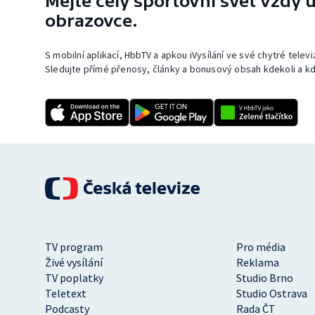
Mějte celý sportovní svět vždy u
obrazovce.
S mobilní aplikací, HbbTV a apkou iVysílání ve své chytré telev
Sledujte přímé přenosy, články a bonusový obsah kdekoli a kd
TV program
Pro média
Živé vysílání
Reklama
TV poplatky
Studio Brno
Teletext
Studio Ostrava
Podcasty
Rada ČT