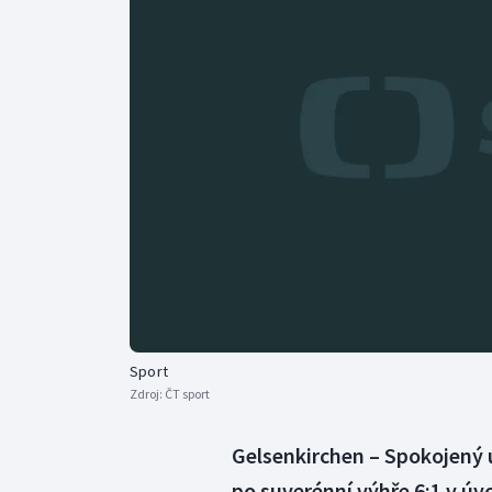
Curling
Dostihy
Florbal
Futsal
Golf
Gymnastika
Sport
Zdroj:
ČT sport
Gelsenkirchen – Spokojený ú
po suverénní výhře 6:1 v úv