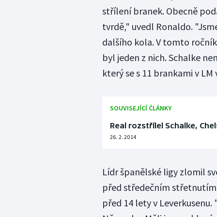
střílení branek. Obecně pod
tvrdě," uvedl Ronaldo. "Jsm
dalšího kola. V tomto roční
byl jeden z nich. Schalke ne
který se s 11 brankami v LM v
SOUVISEJÍCÍ ČLÁNKY
Real rozstřílel Schalke, Ch
26. 2. 2014
Lídr španělské ligy zlomil s
před středečním střetnutím 
před 14 lety v Leverkusenu. 