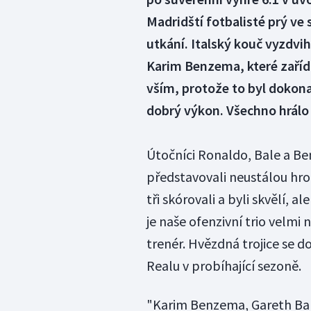
Madridští fotbalisté prý ve
utkání. Italský kouč vyzdvih
Karim Benzema, které zaříd
vším, protože to byl dokonal
dobrý výkon. Všechno hrálo 
Útočníci Ronaldo, Bale a Be
představovali neustálou hroz
tři skórovali a byli skvělí, 
je naše ofenzivní trio velmi
trenér. Hvězdná trojice se 
Realu v probíhající sezoně.
"Karim Benzema, Gareth Bale 