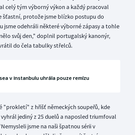
al celý tým výborný výkon a každý pracoval
e šťastní, protože jsme blízko postupu do
ku jsme odehráli některé výborné zápasy a tohle
mělo svůj den," doplnil portugalský kanonýr,
rátil do čela tabulky střelců.
elsea v Instanbulu uhrála pouze remízu
vé "prokletí" z hřišť německých soupeřů, kde
vyhrál jediný z 25 duelů a naposled triumfoval
"Nemysleli jsme na naši špatnou sérii v