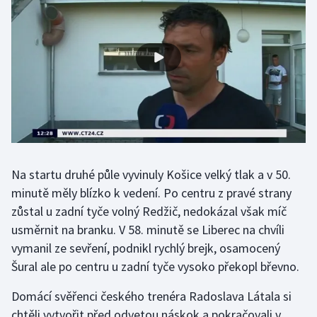
Olympijské hry
Parasport
Plavání
Plážový volejbal
Ragby
Na startu druhé půle vyvinuly Košice velký tlak a v 50.
Rychlobruslení
minutě měly blízko k vedení. Po centru z pravé strany
zůstal u zadní tyče volný Redžič, nedokázal však míč
Rychlostní kanoistika
usměrnit na branku. V 58. minutě se Liberec na chvíli
vymanil ze sevření, podnikl rychlý brejk, osamocený
Short track
Šural ale po centru u zadní tyče vysoko překopl břevno.
Sportovní střelba
Domácí svěřenci českého trenéra Radoslava Látala si
chtěli vytvořit před odvetou náskok a pokračovali v