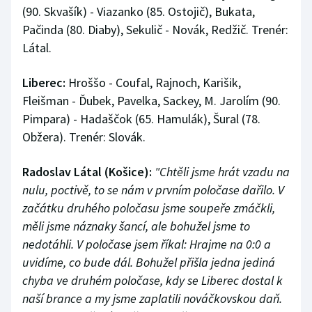
(90. Skvašík) - Viazanko (85. Ostojič), Bukata,
Pačinda (80. Diaby), Sekulič - Novák, Redžič. Trenér:
Látal.
Liberec:
Hroššo - Coufal, Rajnoch, Karišik,
Fleišman - Ďubek, Pavelka, Sackey, M. Jarolím (90.
Pimpara) - Hadaščok (65. Hamulák), Šural (78.
Obžera). Trenér: Slovák.
Radoslav Látal (Košice):
"Chtěli jsme hrát vzadu na
nulu, poctivě, to se nám v prvním poločase dařilo. V
začátku druhého poločasu jsme soupeře zmáčkli,
měli jsme náznaky šancí, ale bohužel jsme to
nedotáhli. V poločase jsem říkal: Hrajme na 0:0 a
uvidíme, co bude dál. Bohužel přišla jedna jediná
chyba ve druhém poločase, kdy se Liberec dostal k
naší brance a my jsme zaplatili nováčkovskou daň.