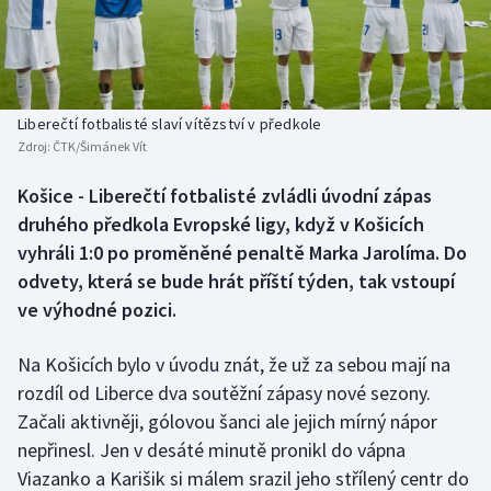
Baseball a softbal
Soutěže
Basketbal
Historické návraty
Biatlon
Aplikace ČT sport
Liberečtí fotbalisté slaví vítězství v předkole
Zdroj:
ČTK/Šimánek Vít
Boby a skeleton
AZ kvíz
Košice - Liberečtí fotbalisté zvládli úvodní zápas
druhého předkola Evropské ligy, když v Košicích
Box
vyhráli 1:0 po proměněné penaltě Marka Jarolíma. Do
Curling
odvety, která se bude hrát příští týden, tak vstoupí
ve výhodné pozici.
Dostihy
Na Košicích bylo v úvodu znát, že už za sebou mají na
Florbal
rozdíl od Liberce dva soutěžní zápasy nové sezony.
Začali aktivněji, gólovou šanci ale jejich mírný nápor
Futsal
nepřinesl. Jen v desáté minutě pronikl do vápna
Viazanko a Karišik si málem srazil jeho střílený centr do
Golf