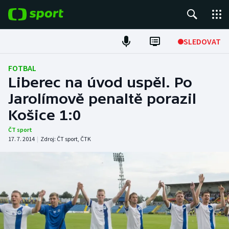
POPULÁRNÍ
SLEDOVAT
Fotbal
FOTBAL
Liberec na úvod uspěl. Po
Hokej
Jarolímově penaltě porazil
Košice 1:0
Tenis
ČT sport
Atletika
17. 7. 2014
|
Zdroj:
ČT sport
,
ČTK
Cyklistika
DALŠÍ SPORTY
Americký fotbal
NEPŘEHLÉDNĚTE