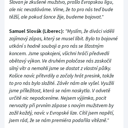
Slovan je zkušené mužstvo, prošlo Evropskou ligu,
ale nic nevzdáváme. Víme, že to pro nás teď bude
těžší, ale pokud šance žije, budeme bojovat."
Samuel Slovák (Liberec):
"Myslím, že diváci viděli
zajímavý zápas, který se musel líbit. Bylo to bojovné
utkání s hodně souboji a pro nás se šťastným
koncem. Jsme spokojeni, všichni hráči předvedli
obětavý výkon. Ve druhém poločase nás zaskočil
silný vítr a nemohli jsme se dostat z vlastní půlky.
Košice navíc přitvrdily a začaly hrát presink, takže
to pro nás bylo složité. Závěr nám ale vyšel. Využili
jsme příležitost, která se nám naskytla. V odvetě
určitě nic nepodceníme. Nejsem výjimka, pocit
nervozity při prvním zápase s novým mužstvem by
zažil každý, navíc v Evropské lize. Cítil jsem napětí,
jsem rád, že se nám premiéra podařila vítězně."