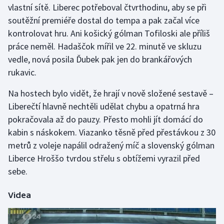
vlastní sítě. Liberec potřeboval čtvrthodinu, aby se při
soutěžní premiéře dostal do tempa a pak začal více
Gymnastika
kontrolovat hru. Ani košický gólman Tofiloski ale příliš
práce neměl. Hadaščok mířil ve 22. minutě ve skluzu
Házená
vedle, nová posila Ďubek pak jen do brankářových
Jezdectví
rukavic.
Na hostech bylo vidět, že hrají v nově složené sestavě –
Judo
Liberečtí hlavně nechtěli udělat chybu a opatrná hra
pokračovala až do pauzy. Přesto mohli jít domácí do
Krasobruslení
kabin s náskokem. Viazanko těsně před přestávkou z 30
Lezení
metrů z voleje napálil odražený míč a slovenský gólman
Liberce Hroššo tvrdou střelu s obtížemi vyrazil před
Lyže a snowboard
sebe.
Moderní pětiboj
Videa
Motorsport