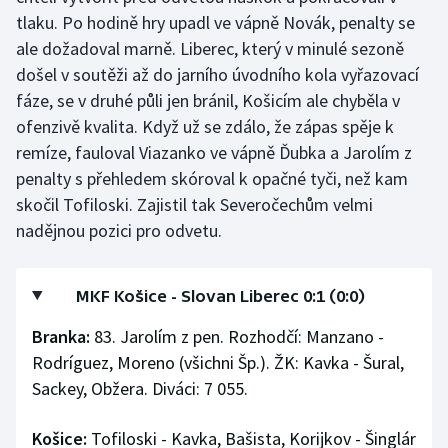
Stolní tenis
tlaku. Po hodině hry upadl ve vápně Novák, penalty se
ale dožadoval marně. Liberec, který v minulé sezoně
Triatlon
došel v soutěži až do jarního úvodního kola vyřazovací
fáze, se v druhé půli jen bránil, Košicím ale chyběla v
Veslování
ofenzivě kvalita. Když už se zdálo, že zápas spěje k
remíze, fauloval Viazanko ve vápně Ďubka a Jarolím z
Vodní slalom
penalty s přehledem skóroval k opačné tyči, než kam
skočil Tofiloski. Zajistil tak Severočechům velmi
Volejbal
nadějnou pozici pro odvetu.
Ostatní
MKF Košice - Slovan Liberec 0:1 (0:0)
Branka:
83. Jarolím z pen. Rozhodčí: Manzano -
Rodríguez, Moreno (všichni Šp.). ŽK: Kavka - Šural,
Sackey, Obžera. Diváci: 7 055.
Košice:
Tofiloski - Kavka, Bašista, Korijkov - Šinglár