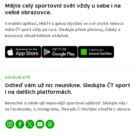
Stolní tenis
Mějte celý sportovní svět vždy u sebe i na
velké obrazovce.
Triatlon
S mobilní aplikací, HbbTV a apkou iVysílání ve své chytré televizi
máte ČT sport vždy po ruce. Sledujte přímé přenosy, články a
Veslování
bonusový obsah kdekoli a kdykoli.
Vodní slalom
Volejbal
Ostatní
SOCIÁLNÍ SÍTĚ
Odteď vám už nic neunikne. Sledujte ČT sport
i na dalších platformách.
Nenechte si nikde ujít nejnovější sportovní události. Sledujte nás i
na Facebooku, X, Instagramu, Threads či YouTube a buďte v obraze.