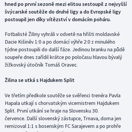
hned po první sezoně mezi elitou sestoupil z nejvyšší
švýcarské soutěže do druhé ligy a do Evropské ligy
Gymnastika
postoupil jen díky vítězství v domácím poháru.
Házená
Fotbalisté Žiliny vyhráli v odvetě na hřišti moldavské
Dacie Kišiněv 1:0 a po domácí výhře 2:0 z minulého
Jezdectví
týdne postoupili do další fáze. Jedinou branku na půdě
Judo
soupeře dnes zařídil krátce po poločasu hlavou bývalý
žižkovský útočník Tomáš Oravec.
Krasobruslení
Žilina se utká s Hajdukem Split
Lezení
Ve třetím předkole soutěže se svěřenci trenéra Pavla
Lyže a snowboard
Hapala utkají s chorvatským vicemistrem Hajdukem
Split. První utkání se hraje na Slovensku 30.
Moderní pětiboj
července. Další slovenský zástupce, Trnava, doma jen
remizoval 1:1 s bosenským FC Sarajevem a po prohře
Motorsport