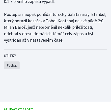
0:1 z prvního zápasu vypadl.
Olympijské hry
Postup si naopak pohlídal turecký Galatasaray Istanbul,
Parasport
který porazil kazašský Tobol Kostanaj na své půdě 2:0.
Milan Baroš, jenž neproměnil několik příležitostí,
Plavání
odehrál v dresu domácích téměř celý zápas a byl
vystřídán až v nastaveném čase.
Plážový volejbal
Ragby
ŠTÍTKY
Fotbal
Rychlobruslení
Rychlostní kanoistika
Short track
Sportovní střelba
APLIKACE ČT SPORT