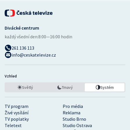
Divácké centrum
každý všední den:
8:00—16:00 hodin
261 136 113
info@ceskatelevize.cz
Vzhled
Světlý
Tmavý
Systém
TV program
Pro média
Živé vysílání
Reklama
TV poplatky
Studio Brno
Teletext
Studio Ostrava