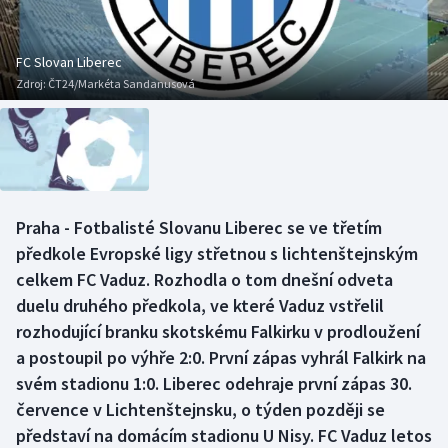
Baseball a softbal
Soutěže
Basketbal
Historické návraty
FC Slovan Liberec
Zdroj:
ČT24/Markéta Sandanusová
Biatlon
Aplikace ČT sport
Boby a skeleton
AZ kvíz
Box
Praha - Fotbalisté Slovanu Liberec se ve třetím
předkole Evropské ligy střetnou s lichtenštejnským
Curling
celkem FC Vaduz. Rozhodla o tom dnešní odveta
Dostihy
duelu druhého předkola, ve které Vaduz vstřelil
rozhodující branku skotskému Falkirku v prodloužení
Florbal
a postoupil po výhře 2:0. První zápas vyhrál Falkirk na
svém stadionu 1:0. Liberec odehraje první zápas 30.
Futsal
července v Lichtenštejnsku, o týden později se
představí na domácím stadionu U Nisy. FC Vaduz letos
Golf