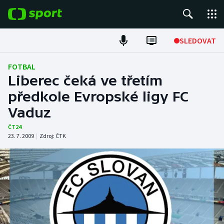
POPULÁRNÍ
SLEDOVAT
Fotbal
FOTBAL
Liberec čeká ve třetím
Hokej
předkole Evropské ligy FC
Vaduz
Tenis
ČT24
Atletika
23. 7. 2009
|
Zdroj:
ČTK
Cyklistika
DALŠÍ SPORTY
Americký fotbal
NEPŘEHLÉDNĚTE