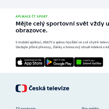
APLIKACE ČT SPORT
Mějte celý sportovní svět vždy u
obrazovce.
S mobilní aplikací, HbbTV a apkou iVysílání ve své chytré telev
Sledujte přímé přenosy, články a bonusový obsah kdekoli a kd
TV program
Pro média