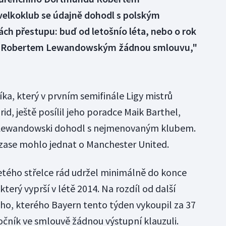
lkoklub se údajně dohodl s polským
ách přestupu: buď od letošnío léta, nebo o rok
 s Robertem Lewandowským žádnou smlouvu,"
ka, který v prvním semifinále Ligy mistrů
id, ještě posílil jeho poradce Maik Barthel,
e Lewandowski dohodl s nejmenovaným klubem.
 zase mohlo jednat o Manchester United.
etého střelce rád udržel minimálně do konce
terý vyprší v létě 2014. Na rozdíl od další
ho, kterého Bayern tento týden vykoupil za 37
očník ve smlouvě žádnou výstupní klauzuli.