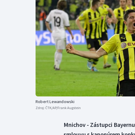
Curling
Dostihy
Florbal
Futsal
Golf
Gymnastika
Robert Lewandowski
Zdroj:
ČTK/AP/Frank Augstein
Mnichov - Zástupci Bayernu 
smlouvu s kanonýrem konk