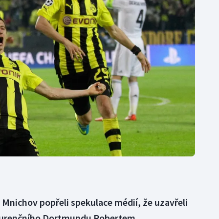
Moderní pětiboj
Triatlon
Motorsport
Veslování
Olympijské hry
Vodní slalom
Parasport
Volejbal
Plavání
Ostatní
Plážový volejbal
Mnichov popřeli spekulace médií, že uzavřeli
urenčního Dortmundu Robertem