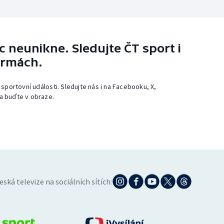
 neunikne. Sledujte ČT sport i
ormách.
 sportovní události. Sledujte nás i na Facebooku, X,
a buďte v obraze.
eská televize na sociálních sítích: