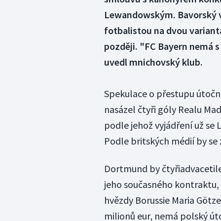
Lewandowským. Bavorský ve
fotbalistou na dvou variant
později. "FC Bayern nemá
uvedl mnichovský klub.
Spekulace o přestupu útoční
nasázel čtyři góly Realu Madr
podle jehož vyjádření už s
Podle britských médií by se
Dortmund by čtyřiadvacetil
jeho současného kontraktu, k
hvězdy Borussie Maria Götze
milionů eur, nemá polský út