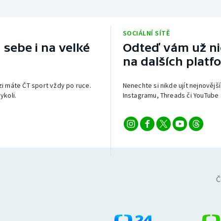
SOCIÁLNÍ SÍTĚ
 sebe i na velké
Odteď vám už nic
na dalších platf
izi máte ČT sport vždy po ruce.
Nenechte si nikde ujít nejnovější
ykoli.
Instagramu, Threads či YouTube 
Č