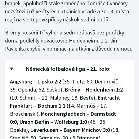
branek. Spoluhráči stále zraněného Tomáše Čvančary
nezvítězili už ve čtyřech utkáních v řadě a ze 13. místa
mají na sestupové příčky náskok sedmi bodů.
Brémy po sérii tří výher a sedmi zápasů bez porážky
doma podlehly nováčkovi z Heidenheimu 1:2. Jiří
Pavlenka chyběl v nominaci na utkání z důvodu nemoci.
Německá fotbalová liga – 21. kolo:
Augsburg – Lipsko 2:2
(35. Tietz, 60. Demirovič –
39. Openda, 52. Šeško),
Brémy – Heidenheim 1:2
(19. Schmid – 12. Maloney, 18. Beste),
Eintracht
Frankfurt – Bochum 1:1
(14. Marmúš – 17.
Broschinski),
Mönchengladbach – Darmstadt
0:0,
Union Berlín – Wolfsburg 1:0
(45.+25
Doekhi),
Leverkusen – Bayern Mnichov 3:0
(18.
Stanišič, 50. Grimaldo, 90.+5 Frimpong)