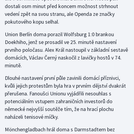
Stolní tenis
dostali osm minut před koncem možnost strhnout
vedení zpět na svou stranu, ale Openda ze značky
Triatlon
pokutového kopu selhal.
Veslování
Union Berlín doma porazil Wolfsburg 1:0 brankou
Doekhiho, jenž se prosadil ve 25. minutě nastavení
Vodní slalom
prvního poločasu. Alex Král nastoupil v základní sestavě
domácích, Václav Černý naskočil z lavičky hostů v 74.
Volejbal
minutě.
Ostatní
Dlouhé nastavení první půle zavinili domácí příznivci,
kvůli jejich protestům byla hra v prvním dějství dvakrát
přerušena. Fanoušci Unionu vyjádřili nesouhlas s
potenciálním vstupem zahraničních investorů do
německé nejvyšší soutěže tím, že na hrací plochu
naházeli tenisové míčky.
Mönchengladbach hrál doma s Darmstadtem bez