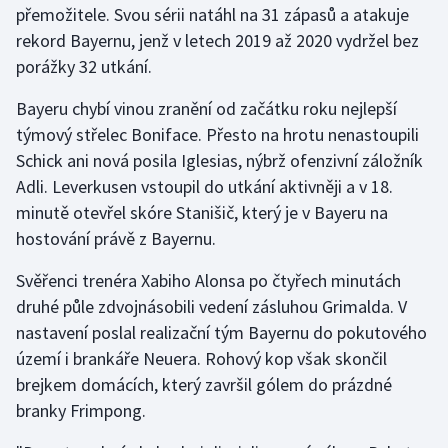
přemožitele. Svou sérii natáhl na 31 zápasů a atakuje
rekord Bayernu, jenž v letech 2019 až 2020 vydržel bez
Gymnastika
porážky 32 utkání.
Házená
Bayeru chybí vinou zranění od začátku roku nejlepší
týmový střelec Boniface. Přesto na hrotu nenastoupili
Jezdectví
Schick ani nová posila Iglesias, nýbrž ofenzivní záložník
Adli. Leverkusen vstoupil do utkání aktivněji a v 18.
Judo
minutě otevřel skóre Stanišič, který je v Bayeru na
hostování právě z Bayernu.
Krasobruslení
Svěřenci trenéra Xabiho Alonsa po čtyřech minutách
Lezení
druhé půle zdvojnásobili vedení zásluhou Grimalda. V
nastavení poslal realizační tým Bayernu do pokutového
Lyže a snowboard
území i brankáře Neuera. Rohový kop však skončil
Moderní pětiboj
brejkem domácích, který završil gólem do prázdné
branky Frimpong.
Motorsport