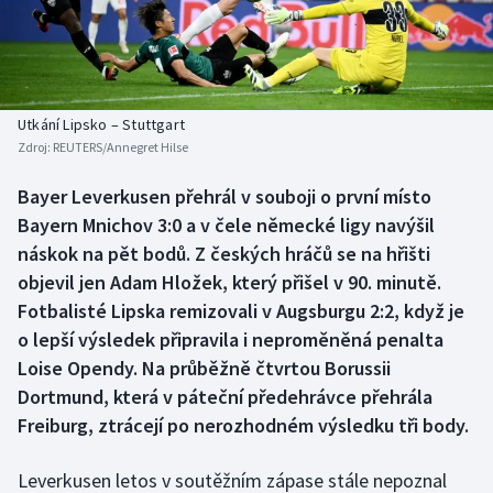
Baseball a softbal
Soutěže
Basketbal
Historické návraty
Biatlon
Aplikace ČT sport
Utkání Lipsko – Stuttgart
Zdroj:
REUTERS/Annegret Hilse
Boby a skeleton
AZ kvíz
Bayer Leverkusen přehrál v souboji o první místo
Bayern Mnichov 3:0 a v čele německé ligy navýšil
Box
náskok na pět bodů. Z českých hráčů se na hřišti
Curling
objevil jen Adam Hložek, který přišel v 90. minutě.
Fotbalisté Lipska remizovali v Augsburgu 2:2, když je
Dostihy
o lepší výsledek připravila i neproměněná penalta
Loise Opendy. Na průběžně čtvrtou Borussii
Florbal
Dortmund, která v páteční předehrávce přehrála
Freiburg, ztrácejí po nerozhodném výsledku tři body.
Futsal
Leverkusen letos v soutěžním zápase stále nepoznal
Golf