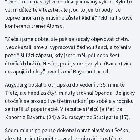
"Dnes to od nás byl velmi disciplinovaný výkon. Bylo to
velmi důležité vítězství, ale jsou to jen tři body. Je
Olympijské hry
teprve únor a my musíme zůstat klidní," řekl na tiskové
Parasport
konferenci trenér Alonso.
"Začali jsme dobře, ale pak se začaly objevovat chyby.
Plavání
Nedokázali jsme si vypracovat žádnou šanci, a to ani v
Plážový volejbal
pozdější fázi zápasu, kdy jsme měli pět nebo šest
útočících hráčů. Nevím, proč jsme Harryho (Kanea) více
Ragby
nezapojili do hry," uvedl kouč Bayernu Tuchel.
Augsburg poslal proti Lipsku do vedení v 35. minutě
Rychlobruslení
Tietz, ale hned za čtyři minuty srovnal Openda. Belgický
Rychlostní kanoistika
útočník se prosadil ve třetím utkání po sobě a v ročníku
se trefil už popatnácté. V tabulce střelců je třetí za
Short track
Kanem z Bayernu (24) a Guirassym ze Stuttgartu (17).
Sportovní střelba
Sedm minut po pauze dokonal obrat hlavičkou Šeško,
ale v 60. minutě opět srovnal Demirovič. Hosté pak