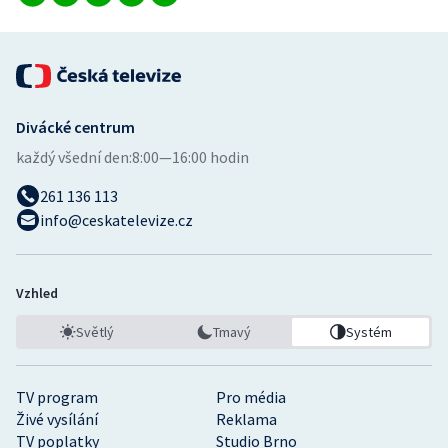
Divácké centrum
každý všední den:
8:00—16:00 hodin
261 136 113
info@ceskatelevize.cz
Vzhled
Světlý
Tmavý
Systém
TV program
Pro média
Živé vysílání
Reklama
TV poplatky
Studio Brno