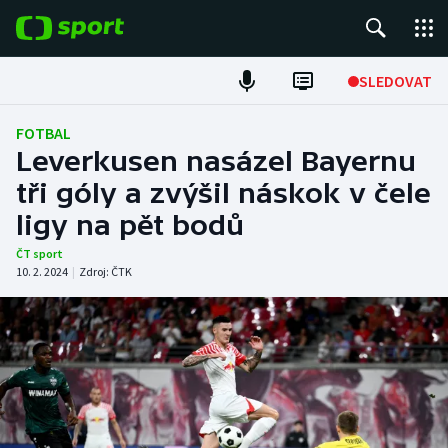
POPULÁRNÍ
SLEDOVAT
Fotbal
FOTBAL
Leverkusen nasázel Bayernu
Hokej
tři góly a zvýšil náskok v čele
ligy na pět bodů
Tenis
ČT sport
Atletika
10. 2. 2024
|
Zdroj:
ČTK
Cyklistika
DALŠÍ SPORTY
Americký fotbal
NEPŘEHLÉDNĚTE