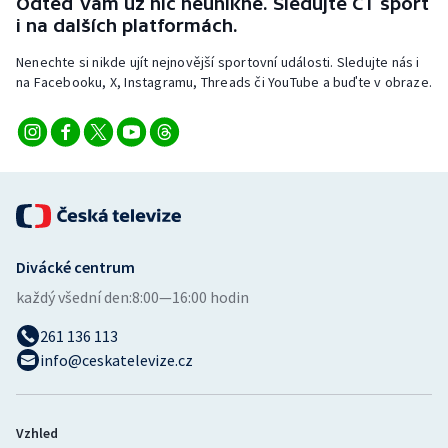
Odteď vám už nic neunikne. Sledujte ČT sport
i na dalších platformách.
Nenechte si nikde ujít nejnovější sportovní události. Sledujte nás i
na Facebooku, X, Instagramu, Threads či YouTube a buďte v obraze.
Divácké centrum
každý všední den:
8:00—16:00 hodin
261 136 113
info@ceskatelevize.cz
Vzhled