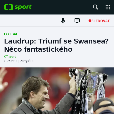
POPULÁRNÍ
SLEDOVAT
Fotbal
FOTBAL
Laudrup: Triumf se Swansea?
Hokej
Něco fantastického
Tenis
ČT sport
25. 2. 2013
|
Zdroj:
ČTK
Atletika
Cyklistika
DALŠÍ SPORTY
Americký fotbal
NEPŘEHLÉDNĚTE