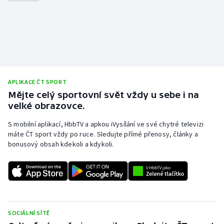
Stolní tenis
Triatlon
Veslování
Vodní slalom
APLIKACE ČT SPORT
Mějte celý sportovní svět vždy u sebe i na
Volejbal
velké obrazovce.
S mobilní aplikací, HbbTV a apkou iVysílání ve své chytré televizi
Ostatní
máte ČT sport vždy po ruce. Sledujte přímé přenosy, články a
bonusový obsah kdekoli a kdykoli.
SOCIÁLNÍ SÍTĚ