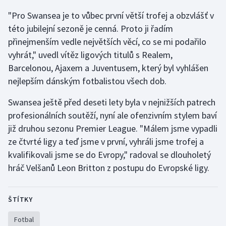
"Pro Swansea je to vůbec první větší trofej a obzvlášť v
Olympijské hry
této jubilejní sezoně je cenná. Proto ji řadím
Parasport
přinejmenším vedle největších věcí, co se mi podařilo
vyhrát," uvedl vítěz ligových titulů s Realem,
Plavání
Barcelonou, Ajaxem a Juventusem, který byl vyhlášen
nejlepším dánským fotbalistou všech dob.
Plážový volejbal
Swansea ještě před deseti lety byla v nejnižších patrech
Ragby
profesionálních soutěží, nyní ale ofenzivním stylem baví
již druhou sezonu Premier League. "Málem jsme vypadli
Rychlobruslení
ze čtvrté ligy a teď jsme v první, vyhráli jsme trofej a
kvalifikovali jsme se do Evropy," radoval se dlouholetý
Rychlostní kanoistika
hráč Velšanů Leon Britton z postupu do Evropské ligy.
Short track
ŠTÍTKY
Sportovní střelba
Fotbal