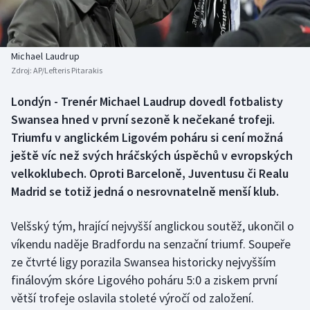
Baseball a softbal
Soutěže
Basketbal
Historické návraty
Michael Laudrup
Zdroj:
AP/Lefteris Pitarakis
Biatlon
Aplikace ČT sport
Londýn - Trenér Michael Laudrup dovedl fotbalisty
Boby a skeleton
AZ kvíz
Swansea hned v první sezoně k nečekané trofeji.
Triumfu v anglickém Ligovém poháru si cení možná
Box
ještě víc než svých hráčských úspěchů v evropských
velkoklubech. Oproti Barceloně, Juventusu či Realu
Curling
Madrid se totiž jedná o nesrovnatelně menší klub.
Dostihy
Velšský tým, hrající nejvyšší anglickou soutěž, ukončil o
Florbal
víkendu naděje Bradfordu na senzační triumf. Soupeře
ze čtvrté ligy porazila Swansea historicky nejvyšším
Futsal
finálovým skóre Ligového poháru 5:0 a ziskem první
větší trofeje oslavila stoleté výročí od založení.
Golf