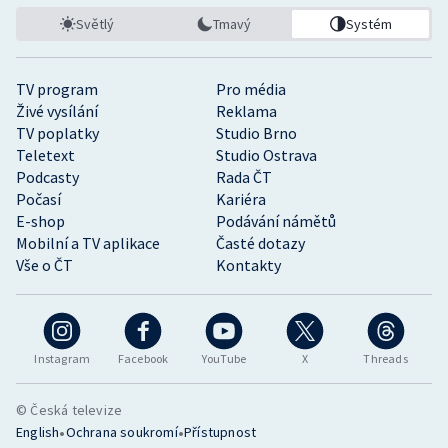
Světlý
Tmavý
Systém
TV program
Pro média
Živé vysílání
Reklama
TV poplatky
Studio Brno
Teletext
Studio Ostrava
Podcasty
Rada ČT
Počasí
Kariéra
E-shop
Podávání námětů
Mobilní a TV aplikace
Časté dotazy
Vše o ČT
Kontakty
Instagram
Facebook
YouTube
X
Threads
© Česká televize
•
•
English
Ochrana soukromí
Přístupnost