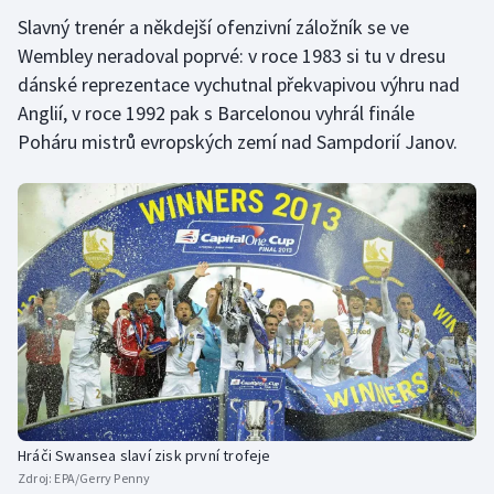
Slavný trenér a někdejší ofenzivní záložník se ve
Gymnastika
Wembley neradoval poprvé: v roce 1983 si tu v dresu
dánské reprezentace vychutnal překvapivou výhru nad
Házená
Anglií, v roce 1992 pak s Barcelonou vyhrál finále
Poháru mistrů evropských zemí nad Sampdorií Janov.
Jezdectví
Judo
Krasobruslení
Lezení
Lyže a snowboard
Moderní pětiboj
Hráči Swansea slaví zisk první trofeje
Motorsport
Zdroj:
EPA/Gerry Penny