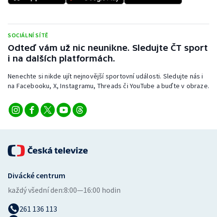
Stolní tenis
Triatlon
SOCIÁLNÍ SÍTĚ
Odteď vám už nic neunikne. Sledujte ČT sport
Veslování
i na dalších platformách.
Nenechte si nikde ujít nejnovější sportovní události. Sledujte nás i
Vodní slalom
na Facebooku, X, Instagramu, Threads či YouTube a buďte v obraze.
Volejbal
Ostatní
Divácké centrum
každý všední den:
8:00—16:00 hodin
261 136 113