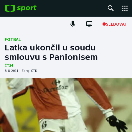
POPULÁRNÍ
SLEDOVAT
Fotbal
FOTBAL
Latka ukončil u soudu
Hokej
smlouvu s Panionisem
Tenis
ČT24
8. 8. 2011
|
Zdroj:
ČTK
Atletika
Cyklistika
DALŠÍ SPORTY
Americký fotbal
NEPŘEHLÉDNĚTE