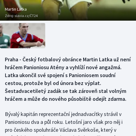
Baseball a softbal
Soutěže
Martin Latka
Zdroj:
slavia.cz/ČT24
Basketbal
Historické návraty
Biatlon
Aplikace ČT sport
Boby a skeleton
AZ kvíz
Praha - Český fotbalový obránce Martin Latka už není
Box
hráčem Panioniosu Atény a vyhlíží nové angažmá.
Latka ukončil své spojení s Panioniosem soudní
Curling
cestou, protože byl od února bez výplat.
Šestadvacetiletý zadák se tak zároveň stal volným
Dostihy
hráčem a může do nového působiště odejít zdarma.
Florbal
Bývalý kapitán reprezentační jednadvacítky strávil v
Futsal
Panioniosu dva a půl roku. Letošní jaro však pro něj i
pro českého spoluhráče Václava Svěrkoše, který v
Golf