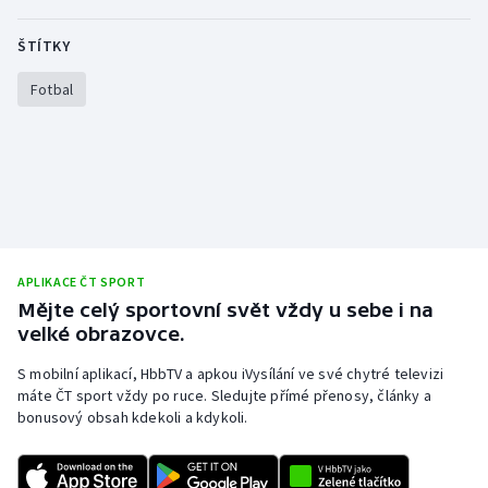
Olympijské hry
ŠTÍTKY
Parasport
Fotbal
Plavání
Plážový volejbal
Ragby
APLIKACE ČT SPORT
Rychlobruslení
Mějte celý sportovní svět vždy u sebe i na
velké obrazovce.
Rychlostní kanoistika
S mobilní aplikací, HbbTV a apkou iVysílání ve své chytré televizi
máte ČT sport vždy po ruce. Sledujte přímé přenosy, články a
Short track
bonusový obsah kdekoli a kdykoli.
Sportovní střelba