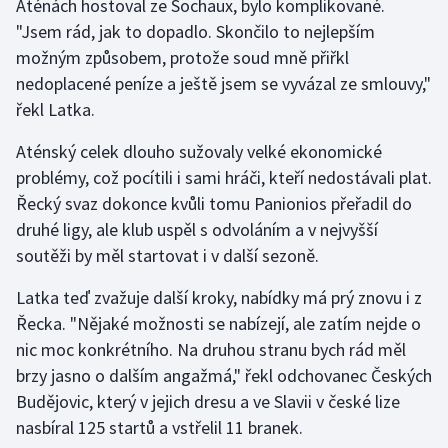
Aténách hostoval ze Sochaux, bylo komplikované.
"Jsem rád, jak to dopadlo. Skončilo to nejlepším
Gymnastika
možným způsobem, protože soud mně přiřkl
nedoplacené peníze a ještě jsem se vyvázal ze smlouvy,"
Házená
řekl Latka.
Jezdectví
Aténský celek dlouho sužovaly velké ekonomické
problémy, což pocítili i sami hráči, kteří nedostávali plat.
Judo
Řecký svaz dokonce kvůli tomu Panionios přeřadil do
druhé ligy, ale klub uspěl s odvoláním a v nejvyšší
Krasobruslení
soutěži by měl startovat i v další sezoně.
Lezení
Latka teď zvažuje další kroky, nabídky má prý znovu i z
Řecka. "Nějaké možnosti se nabízejí, ale zatím nejde o
Lyže a snowboard
nic moc konkrétního. Na druhou stranu bych rád měl
brzy jasno o dalším angažmá," řekl odchovanec Českých
Moderní pětiboj
Budějovic, který v jejich dresu a ve Slavii v české lize
nasbíral 125 startů a vstřelil 11 branek.
Motorsport