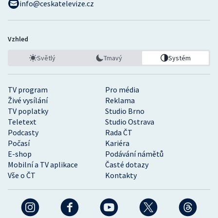
info@ceskatelevize.cz
Vzhled
Světlý
Tmavý
Systém
TV program
Pro média
Živé vysílání
Reklama
TV poplatky
Studio Brno
Teletext
Studio Ostrava
Podcasty
Rada ČT
Počasí
Kariéra
E-shop
Podávání námětů
Mobilní a TV aplikace
Časté dotazy
Vše o ČT
Kontakty