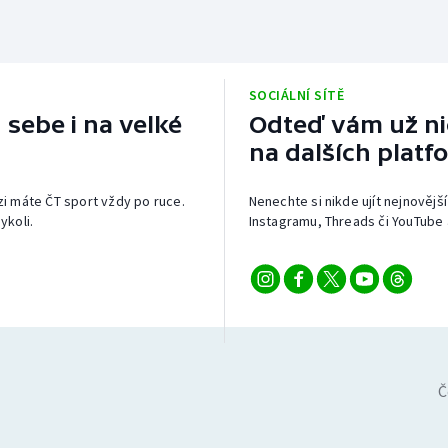
SOCIÁLNÍ SÍTĚ
 sebe i na velké
Odteď vám už nic
na dalších platf
izi máte ČT sport vždy po ruce.
Nenechte si nikde ujít nejnovější
ykoli.
Instagramu, Threads či YouTube 
Č