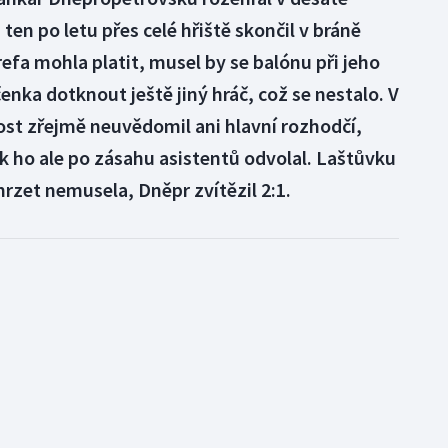
en po letu přes celé hřiště skončil v bráně
efa mohla platit, musel by se balónu při jeho
enka dotknout ještě jiný hráč, což se nestalo. V
nost zřejmě neuvědomil ani hlavní rozhodčí,
k ho ale po zásahu asistentů odvolal. Laštůvku
zet nemusela, Dněpr zvítězil 2:1.