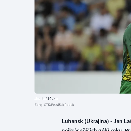
Curling
Dostihy
Florbal
Futsal
Golf
Gymnastika
Jan Laštůvka
Zdroj:
ČTK/Petrášek Radek
Luhansk (Ukrajina) - Jan La
nejkrásnějších gólů roku. B