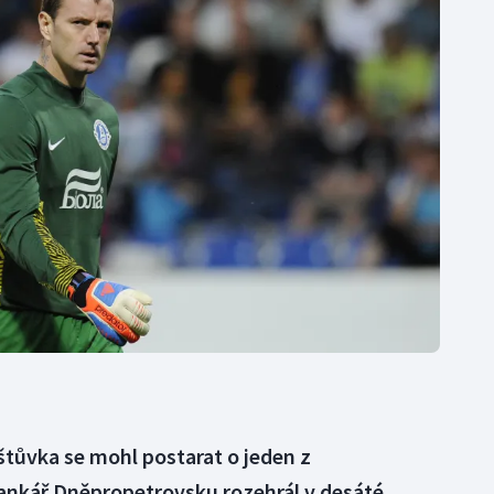
Moderní pětiboj
Triatlon
Motorsport
Veslování
Olympijské hry
Vodní slalom
Parasport
Volejbal
Plavání
Ostatní
Plážový volejbal
štůvka se mohl postarat o jeden z
rankář Dněpropetrovsku rozehrál v desáté