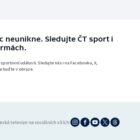
 neunikne. Sledujte ČT sport i
ormách.
 sportovní události. Sledujte nás i na Facebooku, X,
a buďte v obraze.
eská televize na sociálních sítích: