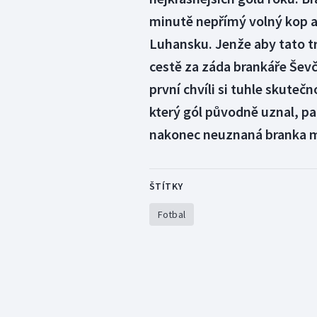
minutě nepřímý volný kop a t
Luhansku. Jenže aby tato tr
cestě za záda brankáře Ševč
první chvíli si tuhle skuteč
který gól původně uznal, pa
nakonec neuznaná branka mr
ŠTÍTKY
Fotbal