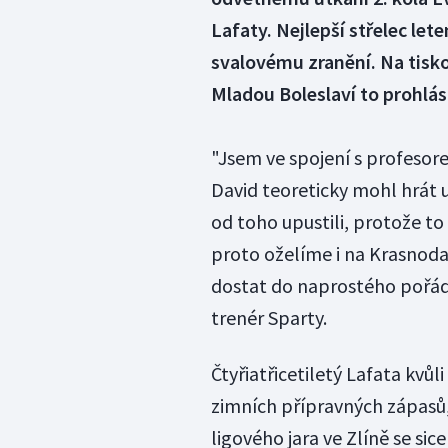
Lafaty. Nejlepší střelec let
svalovému zranění. Na tisk
Mladou Boleslaví to prohlás
"Jsem ve spojení s profesor
David teoreticky mohl hrát 
od toho upustili, protože to
proto oželíme i na Krasnod
dostat do naprostého pořádk
trenér Sparty.
Čtyřiatřicetiletý Lafata kvů
zimních přípravných zápasů,
ligového jara ve Zlíně se sic