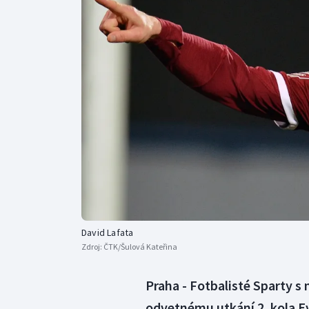
Curling
Dostihy
Florbal
Futsal
Golf
Gymnastika
David Lafata
Zdroj:
ČTK/Šulová Kateřina
Praha - Fotbalisté Sparty s
odvetnému utkání 2. kola E