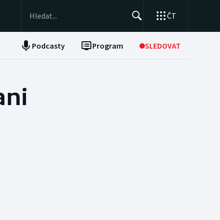
ČT
Podcasty
Program
SLEDOVAT
NEPŘEHLÉDNĚTE
Soutěže
ani
Historické návraty
Aplikace ČT sport
AZ kvíz