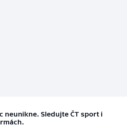
 neunikne. Sledujte ČT sport i
ormách.