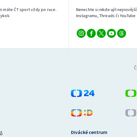
izi máte ČT sport vždy po ruce.
Nenechte si nikde ujít nejnovější
ykoli.
Instagramu, Threads či YouTube 
Č
Divácké centrum
ů