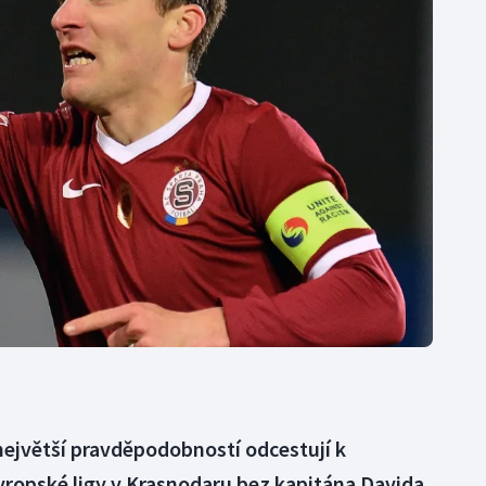
Moderní pětiboj
Triatlon
Motorsport
Veslování
Olympijské hry
Vodní slalom
Parasport
Volejbal
Plavání
Ostatní
Plážový volejbal
 největší pravděpodobností odcestují k
vropské ligy v Krasnodaru bez kapitána Davida