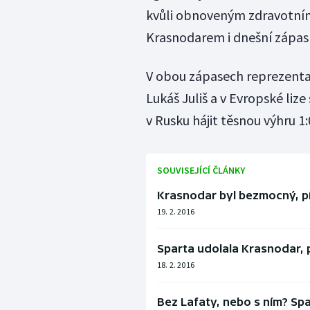
kvůli obnoveným zdravotním 
Krasnodarem i dnešní zápas 
V obou zápasech reprezenta
Lukáš Juliš a v Evropské lize
v Rusku hájit těsnou výhru 1:
SOUVISEJÍCÍ ČLÁNKY
Krasnodar byl bezmocný, píš
19. 2. 2016
Sparta udolala Krasnodar, p
18. 2. 2016
Bez Lafaty, nebo s ním? Spa