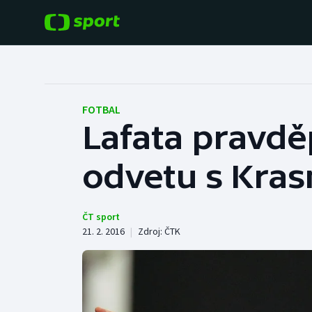
POPULÁRNÍ
DALŠÍ SPORTY
Fotbal
Americký fotbal
FOTBAL
Lafata pravdě
Hokej
Baseball a softbal
odvetu s Kra
Tenis
Basketbal
Atletika
Biatlon
ČT sport
21. 2. 2016
|
Zdroj:
ČTK
Cyklistika
Boby a skeleton
Box