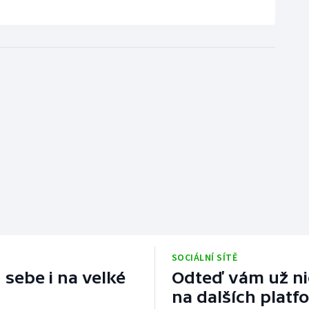
SOCIÁLNÍ SÍTĚ
 sebe i na velké
Odteď vám už nic
na dalších platf