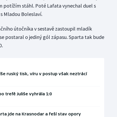
potížím stáhl. Poté Lafata vynechal duel s
s Mladou Boleslaví.
čního útočníka v sestavě zastoupil mladík
 se postaral o jediný gól zápasu. Sparta tak bude
0.
e ruský tisk, víru v postup však neztrácí
o trefě Juliše vyhrála 1:0
rta jde na Krasnodar a řeší stav opory