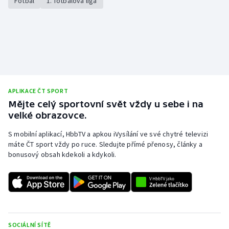
Fotbal
1. fotbalová liga
Gymnastika
Házená
Jezdectví
APLIKACE ČT SPORT
Judo
Mějte celý sportovní svět vždy u sebe i na
velké obrazovce.
Krasobruslení
S mobilní aplikací, HbbTV a apkou iVysílání ve své chytré televizi
máte ČT sport vždy po ruce. Sledujte přímé přenosy, články a
Lezení
bonusový obsah kdekoli a kdykoli.
Lyže a snowboard
Moderní pětiboj
Motorsport
SOCIÁLNÍ SÍTĚ