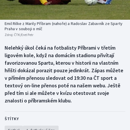
Baseball a softbal
Soutěže
Basketbal
Historické návraty
Emil Rilke z Marily Příbram (nahoře) a Radoslav Zabavník ze Sparty
Praha v souboji o míč
Biatlon
Aplikace ČT sport
Zdroj:
ČTK/Eret Petr
Boby a skeleton
AZ kvíz
Nelehký úkol čeká na fotbalisty Příbrami v třetím
ligovém kole, když na domácím stadionu přivítají
Box
favorizovanou Spartu, kterou v historii na vlastním
hřišti dokázal porazit pouze jedinkrát. Zápas můžete
Curling
v přímém přenosu sledovat od 19:30 na ČT sport a
textový on-line přenos poté na našem webu. Ještě
Dostihy
před tím si ale můžete v kvízu otestovat svoje
znalosti o příbramském klubu.
Florbal
Futsal
ŠTÍTKY
Golf