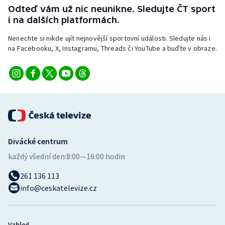
Odteď vám už nic neunikne. Sledujte ČT sport
Olympijské hry
i na dalších platformách.
Nenechte si nikde ujít nejnovější sportovní události. Sledujte nás i
Parasport
na Facebooku, X, Instagramu, Threads či YouTube a buďte v obraze.
Plavání
Plážový volejbal
Ragby
Rychlobruslení
Divácké centrum
každý všední den:
8:00—16:00 hodin
Rychlostní kanoistika
261 136 113
Short track
info@ceskatelevize.cz
Sportovní střelba
Vzhled