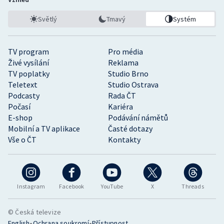
Stolní tenis
Světlý
Tmavý
Systém
Triatlon
TV program
Pro média
Veslování
Živé vysílání
Reklama
TV poplatky
Studio Brno
Vodní slalom
Teletext
Studio Ostrava
Podcasty
Rada ČT
Volejbal
Počasí
Kariéra
E-shop
Podávání námětů
Ostatní
Mobilní a TV aplikace
Časté dotazy
Vše o ČT
Kontakty
Instagram
Facebook
YouTube
X
Threads
© Česká televize
•
•
English
Ochrana soukromí
Přístupnost