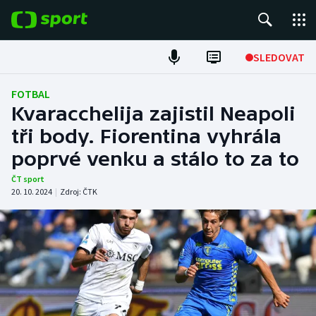
POPULÁRNÍ
SLEDOVAT
Fotbal
FOTBAL
Kvaracchelija zajistil Neapoli
Hokej
tři body. Fiorentina vyhrála
poprvé venku a stálo to za to
Tenis
ČT sport
Atletika
20. 10. 2024
|
Zdroj:
ČTK
Cyklistika
DALŠÍ SPORTY
Americký fotbal
NEPŘEHLÉDNĚTE