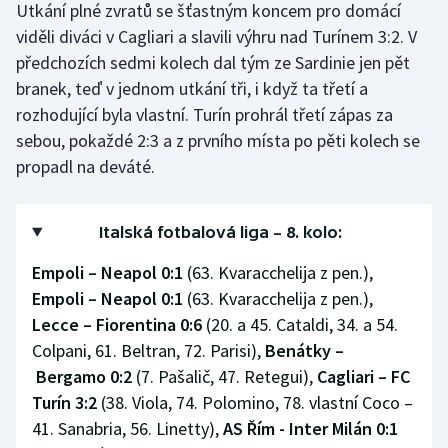
Utkání plné zvratů se šťastným koncem pro domácí
viděli diváci v Cagliari a slavili výhru nad Turínem 3:2. V
předchozích sedmi kolech dal tým ze Sardinie jen pět
branek, teď v jednom utkání tři, i když ta třetí a
rozhodující byla vlastní. Turín prohrál třetí zápas za
sebou, pokaždé 2:3 a z prvního místa po pěti kolech se
propadl na deváté.
Italská fotbalová liga – 8. kolo:
Empoli – Neapol 0:1
(63. Kvaracchelija z pen.),
Empoli
–
Neapol 0:1
(63. Kvaracchelija z pen.),
Lecce
–
Fiorentina 0:6
(20. a 45. Cataldi, 34. a 54.
Colpani, 61. Beltran, 72. Parisi),
Benátky
–
Bergamo 0:2
(7. Pašalič, 47. Retegui),
Cagliari
–
FC
Turín 3:2
(38. Viola, 74. Polomino, 78. vlastní Coco –
41. Sanabria, 56. Linetty),
AS Řím - Inter Milán 0:1