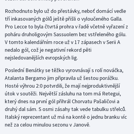
Stolní tenis
Rozhodnuto bylo už do přestávky, neboť domácí vedle
tří inkasovaných gólů ještě přišli o vyloučeného Galla.
Triatlon
Pro Lecce to byla čtvrtá prohra v řadě včetně vyřazení z
Veslování
poháru druholigovým Sassuolem bez vstřeleného gólu.
V tomto kalendářním roce už v 17 zápasech v Serii A
Vodní slalom
nedalo gól, což je negativní rekord pěti
nejsledovanějších evropských lig.
Volejbal
Poslední Benátky se těžko vyrovnávají s rolí nováčka,
Ostatní
Atalanta Bergamo jim připravila už šestou porážku.
Hosté výhrou 2:0 potvrdili, že mají nejproduktivnější
útok v soutěži. Největší zásluhu na tom má Retegui,
který dnes na první gól přihrál Chorvatu Pašaličovi a
druhý dal sám. S osmi zásahy tak vede tabulku střelců.
Italský reprezentant už má na kontě o jednu branku víc
než za celou minulou sezonu v Janově.