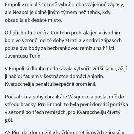
Empoli v minulé sezoně vyhrálo oba vzájemné zápasy,
ale Neapol je úplně jiným týmem než tehdy, kdy
Gymnastika
obsadila až desáté místo.
Házená
Od příchodu trenéra Conteho prohrála jen v úvodním
kole ve Veroně, od té doby ztratila v sedmi zápasech
Jezdectví
pouze dva body za bezbrankovou remízu na hřišti
Juventusu Turín.
Judo
V Empoli si dlouho nedokázala vytvořit větší šanci, až jí
Krasobruslení
ji nabídl faulem v šestnáctce domácí Anjorin.
Kvaracchelija penaltu bezpečně proměnil.
Lezení
Počkal si na pohyb brankáře Vásqueze a poslal míč do
Lyže a snowboard
středu branky. Pro Empoli to byla první domácí porážka
v sezoně po třech remízách, pro Kvaraccheliju čtvrtý
Moderní pětiboj
gól.
Motorsport
AS Řím dal doma gól v každém z 24 ligových zápasů v