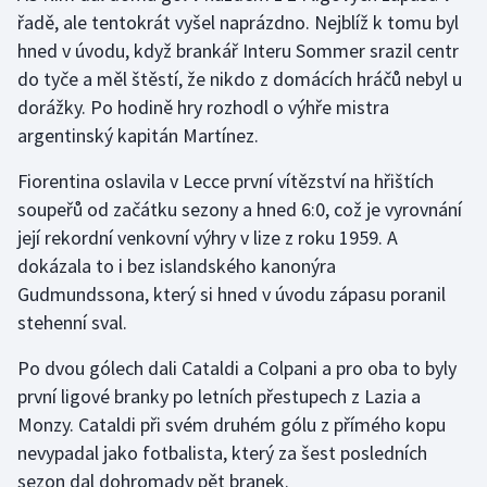
řadě, ale tentokrát vyšel naprázdno. Nejblíž k tomu byl
Olympijské hry
hned v úvodu, když brankář Interu Sommer srazil centr
do tyče a měl štěstí, že nikdo z domácích hráčů nebyl u
Parasport
dorážky. Po hodině hry rozhodl o výhře mistra
argentinský kapitán Martínez.
Plavání
Fiorentina oslavila v Lecce první vítězství na hřištích
Plážový volejbal
soupeřů od začátku sezony a hned 6:0, což je vyrovnání
její rekordní venkovní výhry v lize z roku 1959. A
Ragby
dokázala to i bez islandského kanonýra
Gudmundssona, který si hned v úvodu zápasu poranil
Rychlobruslení
stehenní sval.
Rychlostní kanoistika
Po dvou gólech dali Cataldi a Colpani a pro oba to byly
první ligové branky po letních přestupech z Lazia a
Short track
Monzy. Cataldi při svém druhém gólu z přímého kopu
Sportovní střelba
nevypadal jako fotbalista, který za šest posledních
sezon dal dohromady pět branek.