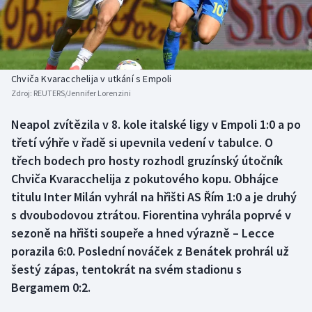
Baseball a softbal
Soutěže
Basketbal
Historické návraty
Biatlon
Aplikace ČT sport
Chviča Kvaracchelija v utkání s Empoli
Zdroj:
REUTERS/Jennifer Lorenzini
Boby a skeleton
AZ kvíz
Neapol zvítězila v 8. kole italské ligy v Empoli 1:0 a po
třetí výhře v řadě si upevnila vedení v tabulce. O
Box
třech bodech pro hosty rozhodl gruzínský útočník
Curling
Chviča Kvaracchelija z pokutového kopu. Obhájce
titulu Inter Milán vyhrál na hřišti AS Řím 1:0 a je druhý
Dostihy
s dvoubodovou ztrátou. Fiorentina vyhrála poprvé v
sezoně na hřišti soupeře a hned výrazně – Lecce
Florbal
porazila 6:0. Poslední nováček z Benátek prohrál už
šestý zápas, tentokrát na svém stadionu s
Futsal
Bergamem 0:2.
Golf