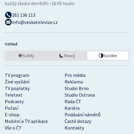
každý všední den:
8:00—16:00 hodin
261 136 113
info@ceskatelevize.cz
Vzhled
Světlý
Tmavý
Systém
TV program
Pro média
Živé vysílání
Reklama
TV poplatky
Studio Brno
Teletext
Studio Ostrava
Podcasty
Rada ČT
Počasí
Kariéra
E-shop
Podávání námětů
Mobilní a TV aplikace
Časté dotazy
Vše o ČT
Kontakty