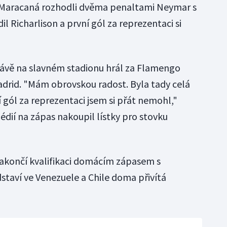
e na Maracaná rozhodli dvěma penaltami Neymar s
l Richarlison a první gól za reprezentaci si
rávě na slavném stadionu hrál za Flamengo
rid. "Mám obrovskou radost. Byla tady celá
í gól za reprezentaci jsem si přát nemohl,"
médií na zápas nakoupil lístky pro stovku
 zakončí kvalifikaci domácím zápasem s
staví ve Venezuele a Chile doma přivítá