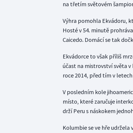
na třetím světovém šampion
Výhra pomohla Ekvádoru, kte
Hosté v 54. minutě prohrávali
Caicedo. Domácí se tak dočk
Ekvádorce to však příliš mrze
účast na mistrovství světa v 
roce 2014, před tím v letech
V posledním kole jihoamerick
místo, které zaručuje interk
drží Peru s náskokem jednoh
Kolumbie se ve hře udržela v