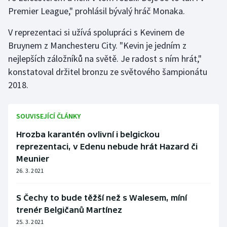
Stolní tenis
Premier League," prohlásil bývalý hráč Monaka.
Triatlon
V reprezentaci si užívá spolupráci s Kevinem de
Bruynem z Manchesteru City. "Kevin je jedním z
Veslování
nejlepších záložníků na světě. Je radost s ním hrát,"
konstatoval držitel bronzu ze světového šampionátu
Vodní slalom
2018.
Volejbal
SOUVISEJÍCÍ ČLÁNKY
Ostatní
Hrozba karantén ovlivní i belgickou
reprezentaci, v Edenu nebude hrát Hazard či
Meunier
26. 3. 2021
S Čechy to bude těžší než s Walesem, míní
trenér Belgičanů Martínez
25. 3. 2021