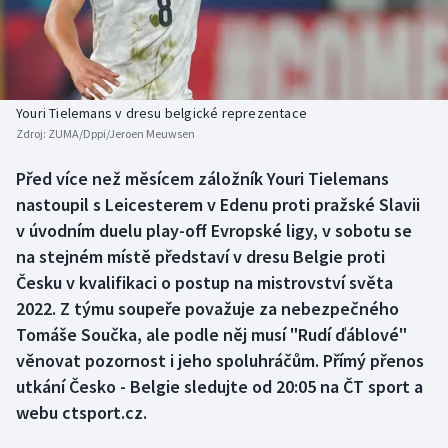
Baseball a softbal
Soutěže
Basketbal
Historické návraty
Biatlon
Aplikace ČT sport
Youri Tielemans v dresu belgické reprezentace
Zdroj:
ZUMA/Dppi/Jeroen Meuwsen
Boby a skeleton
AZ kvíz
Před více než měsícem záložník Youri Tielemans
nastoupil s Leicesterem v Edenu proti pražské Slavii
Box
v úvodním duelu play-off Evropské ligy, v sobotu se
Curling
na stejném místě představí v dresu Belgie proti
Česku v kvalifikaci o postup na mistrovství světa
Dostihy
2022. Z týmu soupeře považuje za nebezpečného
Tomáše Součka, ale podle něj musí "Rudí ďáblové"
Florbal
věnovat pozornost i jeho spoluhráčům. Přímý přenos
utkání Česko - Belgie sledujte od 20:05 na ČT sport a
Futsal
webu ctsport.cz.
Golf