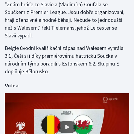
"Znám hráče ze Slavie a (Vladimíra) Coufala se
Součkem z Premier League. Jsou dobře organizovaní,
Gymnastika
hrají ofenzivně a hodně běhají. Nebude to jednodušší
než s Walesem," řekl Tielemans, jehož Leicester se
Házená
Slavií vypadl.
Jezdectví
Belgie úvodní kvalifikační zápas nad Walesem vyhrála
3:1, Češi si i díky premiérovému hattricku Součka v
Judo
národním týmu poradili s Estonskem 6:2. Skupinu E
doplňuje Bělorusko.
Krasobruslení
Lezení
Videa
Lyže a snowboard
Moderní pětiboj
Motorsport