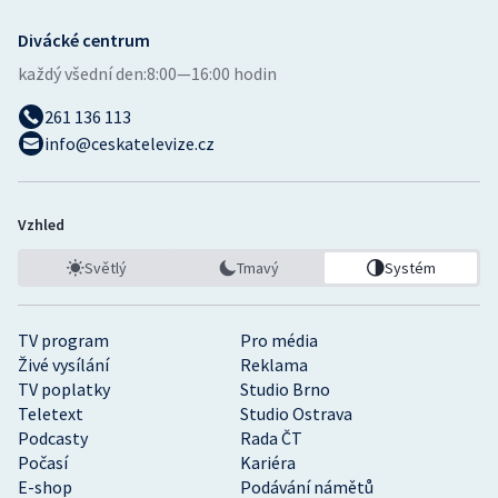
Divácké centrum
každý všední den:
8:00—16:00 hodin
261 136 113
info@ceskatelevize.cz
Vzhled
Světlý
Tmavý
Systém
TV program
Pro média
Živé vysílání
Reklama
TV poplatky
Studio Brno
Teletext
Studio Ostrava
Podcasty
Rada ČT
Počasí
Kariéra
E-shop
Podávání námětů