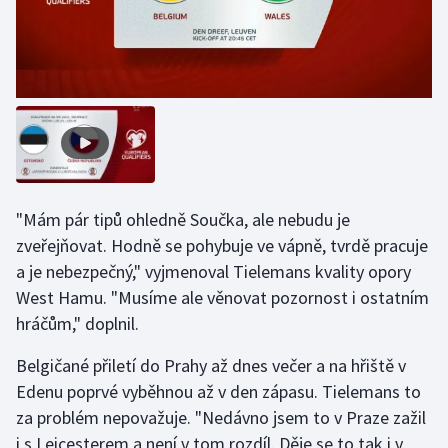
Olympijské hry
Parasport
Plavání
Plážový volejbal
"Mám pár tipů ohledně Součka, ale nebudu je
Ragby
zveřejňovat. Hodně se pohybuje ve vápně, tvrdě pracuje
Rychlobruslení
a je nebezpečný," vyjmenoval Tielemans kvality opory
West Hamu. "Musíme ale věnovat pozornost i ostatním
Rychlostní kanoistika
hráčům," doplnil.
Belgičané přiletí do Prahy až dnes večer a na hřiště v
Short track
Edenu poprvé vyběhnou až v den zápasu. Tielemans to
Sportovní střelba
za problém nepovažuje. "Nedávno jsem to v Praze zažil
i s Leicesterem a není v tom rozdíl. Děje se to tak i v