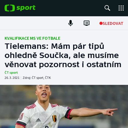
POPULÁRNÍ
SLEDOVAT
Fotbal
KVALIFIKACE MS VE FOTBALE
Tielemans: Mám pár tipů
Hokej
ohledně Součka, ale musíme
věnovat pozornost i ostatním
Tenis
ČT sport
Atletika
26. 3. 2021
|
Zdroj:
ČT sport
,
ČTK
Cyklistika
DALŠÍ SPORTY
Americký fotbal
NEPŘEHLÉDNĚTE