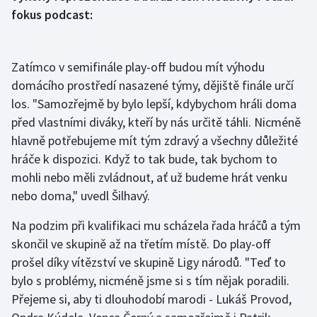
fokus podcast:
Olympijské hry
Parasport
Zatímco v semifinále play-off budou mít výhodu
domácího prostředí nasazené týmy, dějiště finále určí
Plavání
los. "Samozřejmě by bylo lepší, kdybychom hráli doma
před vlastními diváky, kteří by nás určitě táhli. Nicméně
Plážový volejbal
hlavně potřebujeme mít tým zdravý a všechny důležité
Ragby
hráče k dispozici. Když to tak bude, tak bychom to
mohli nebo měli zvládnout, ať už budeme hrát venku
Rychlobruslení
nebo doma," uvedl Šilhavý.
Na podzim při kvalifikaci mu scházela řada hráčů a tým
Rychlostní kanoistika
skončil ve skupině až na třetím místě. Do play-off
Short track
prošel díky vítězství ve skupině Ligy národů. "Teď to
bylo s problémy, nicméně jsme si s tím nějak poradili.
Sportovní střelba
Přejeme si, aby ti dlouhodobí marodi - Lukáš Provod,