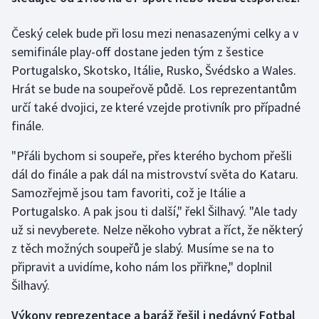
Český celek bude při losu mezi nenasazenými celky a v
Gymnastika
semifinále play-off dostane jeden tým z šestice
Házená
Portugalsko, Skotsko, Itálie, Rusko, Švédsko a Wales.
Hrát se bude na soupeřově půdě. Los reprezentantům
Jezdectví
určí také dvojici, ze které vzejde protivník pro případné
finále.
Judo
"Přáli bychom si soupeře, přes kterého bychom přešli
Krasobruslení
dál do finále a pak dál na mistrovství světa do Kataru.
Samozřejmě jsou tam favoriti, což je Itálie a
Lezení
Portugalsko. A pak jsou ti další," řekl Šilhavý. "Ale tady
už si nevyberete. Nelze někoho vybrat a říct, že některý
Lyže a snowboard
z těch možných soupeřů je slabý. Musíme se na to
připravit a uvidíme, koho nám los přiřkne," doplnil
Moderní pětiboj
Šilhavý.
Motorsport
Výkony reprezentace a baráž řešil i nedávný Fotbal