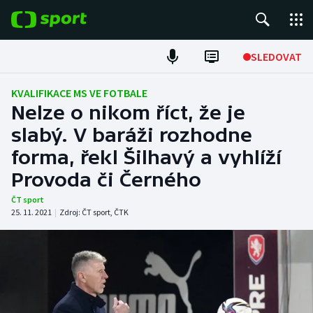
POPULÁRNÍ
SLEDOVAT
Fotbal
KVALIFIKACE MS VE FOTBALE
Nelze o nikom říct, že je
Hokej
slabý. V baráži rozhodne
forma, řekl Šilhavý a vyhlíží
Tenis
Provoda či Černého
Atletika
ČT sport
25. 11. 2021
|
Zdroj:
ČT sport
,
ČTK
Cyklistika
DALŠÍ SPORTY
Americký fotbal
NEPŘEHLÉDNĚTE