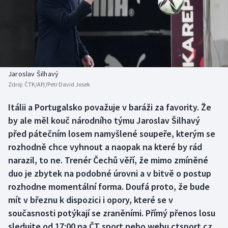
Baseball a softbal
Soutěže
Basketbal
Historické návraty
Biatlon
Aplikace ČT sport
Jaroslav Šilhavý
Boby a skeleton
AZ kvíz
Zdroj:
ČTK/AP//Petr David Josek
Box
Itálii a Portugalsko považuje v baráži za favority. Že
by ale měl kouč národního týmu Jaroslav Šilhavý
Curling
před pátečním losem namyšlené soupeře, kterým se
rozhodně chce vyhnout a naopak na které by rád
Dostihy
narazil, to ne. Trenér Čechů věří, že mimo zmíněné
duo je zbytek na podobné úrovni a v bitvě o postup
Florbal
rozhodne momentální forma. Doufá proto, že bude
mít v březnu k dispozici i opory, které se v
Futsal
současnosti potýkají se zraněními. Přímý přenos losu
sledujte od 17:00 na ČT sport nebo webu ctsport.cz.
Golf