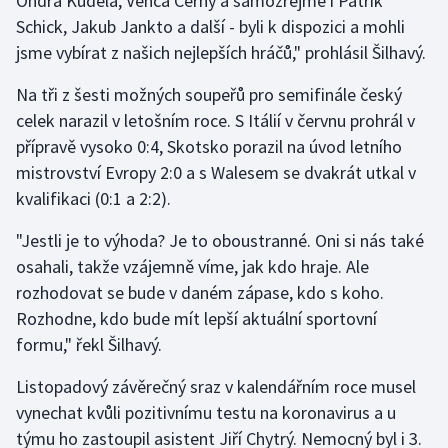
Ondra Kúdela, Venca Černý a samozřejmě i Patrik
Stolní tenis
Schick, Jakub Jankto a další - byli k dispozici a mohli
jsme vybírat z našich nejlepších hráčů," prohlásil Šilhavý.
Triatlon
Na tři z šesti možných soupeřů pro semifinále český
Veslování
celek narazil v letošním roce. S Itálií v červnu prohrál v
přípravě vysoko 0:4, Skotsko porazil na úvod letního
Vodní slalom
mistrovství Evropy 2:0 a s Walesem se dvakrát utkal v
kvalifikaci (0:1 a 2:2).
Volejbal
"Jestli je to výhoda? Je to oboustranné. Oni si nás také
Ostatní
osahali, takže vzájemně víme, jak kdo hraje. Ale
rozhodovat se bude v daném zápase, kdo s koho.
Rozhodne, kdo bude mít lepší aktuální sportovní
formu," řekl Šilhavý.
Listopadový závěrečný sraz v kalendářním roce musel
vynechat kvůli pozitivnímu testu na koronavirus a u
týmu ho zastoupil asistent Jiří Chytrý. Nemocný byl i 3.