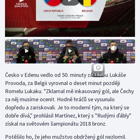
Olympijské hry
Parasport
Plavání
Plážový volejbal
Ragby
Česko v Edenu vedlo od 50. minuty zásluhou Lukáše
+ 3 další
Provoda, za Belgii vyrovnal o deset minut později
Rychlobruslení
Romelu Lukaku. "Zklamal mě inkasovaný gól, ale Čechy
za něj musíme ocenit. Hodně hráčů se vysunulo
Rychlostní kanoistika
dopředu a zariskovali. Je to moderní tým, na který se
Short track
dobře dívá," prohlásil Martínez, který s "Rudými ďábly"
získal na světovém šampionátu 2018 bronz.
Sportovní střelba
Potěšilo ho, že jeho mužstvo obdržený gól nezlomil.