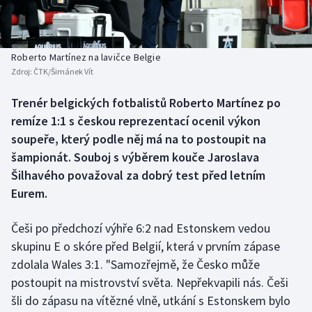
Baseball a softbal
Soutěže
Basketbal
Historické návraty
Roberto Martínez na lavičce Belgie
Zdroj:
ČTK/Šimánek Vít
Biatlon
Aplikace ČT sport
Trenér belgických fotbalistů Roberto Martínez po
Boby a skeleton
AZ kvíz
remíze 1:1 s českou reprezentací ocenil výkon
soupeře, který podle něj má na to postoupit na
Box
šampionát. Souboj s výběrem kouče Jaroslava
Šilhavého považoval za dobrý test před letním
Curling
Eurem.
Dostihy
Češi po předchozí výhře 6:2 nad Estonskem vedou
Florbal
skupinu E o skóre před Belgií, která v prvním zápase
zdolala Wales 3:1. "Samozřejmě, že Česko může
Futsal
postoupit na mistrovství světa. Nepřekvapili nás. Češi
šli do zápasu na vítězné vlně, utkání s Estonskem bylo
Golf