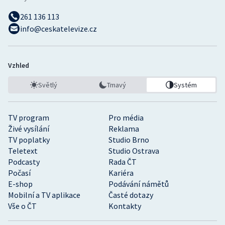
261 136 113
info@ceskatelevize.cz
Vzhled
Světlý
Tmavý
Systém
TV program
Pro média
Živé vysílání
Reklama
TV poplatky
Studio Brno
Teletext
Studio Ostrava
Podcasty
Rada ČT
Počasí
Kariéra
E-shop
Podávání námětů
Mobilní a TV aplikace
Časté dotazy
Vše o ČT
Kontakty