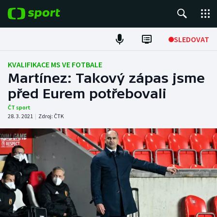
POPULÁRNÍ
SLEDOVAT
Fotbal
KVALIFIKACE MS VE FOTBALE
Martínez: Takový zápas jsme
Hokej
před Eurem potřebovali
Tenis
ČT sport
28. 3. 2021
|
Zdroj:
ČTK
Atletika
Cyklistika
DALŠÍ SPORTY
Americký fotbal
NEPŘEHLÉDNĚTE