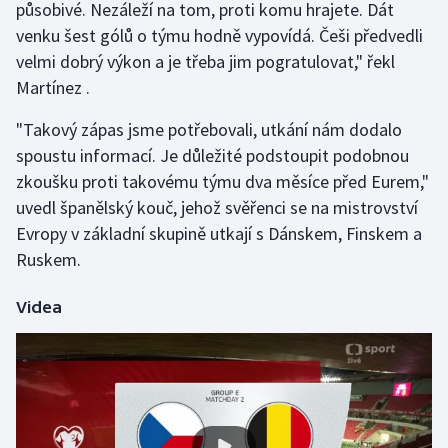
působivé. Nezáleží na tom, proti komu hrajete. Dát
venku šest gólů o týmu hodně vypovídá. Češi předvedli
Gymnastika
velmi dobrý výkon a je třeba jim pogratulovat," řekl
Martínez .
Házená
"Takový zápas jsme potřebovali, utkání nám dodalo
Jezdectví
spoustu informací. Je důležité podstoupit podobnou
zkoušku proti takovému týmu dva měsíce před Eurem,"
Judo
uvedl španělský kouč, jehož svěřenci se na mistrovství
Evropy v základní skupině utkají s Dánskem, Finskem a
Krasobruslení
Ruskem.
Lezení
Videa
Lyže a snowboard
Moderní pětiboj
Motorsport