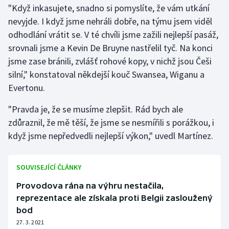
Stolní tenis
"Když inkasujete, snadno si pomyslíte, že vám utkání
nevyjde. I když jsme nehráli dobře, na týmu jsem viděl
Triatlon
odhodlání vrátit se. V té chvíli jsme zažili nejlepší pasáž,
srovnali jsme a Kevin De Bruyne nastřelil tyč. Na konci
Veslování
jsme zase bránili, zvlášť rohové kopy, v nichž jsou Češi
silní," konstatoval někdejší kouč Swansea, Wiganu a
Vodní slalom
Evertonu.
Volejbal
"Pravda je, že se musíme zlepšit. Rád bych ale
zdůraznil, že mě těší, že jsme se nesmířili s porážkou, i
Ostatní
když jsme nepředvedli nejlepší výkon," uvedl Martínez.
SOUVISEJÍCÍ ČLÁNKY
Provodova rána na výhru nestačila,
reprezentace ale získala proti Belgii zasloužený
bod
27. 3. 2021