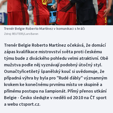
Baseball a softbal
Soutěže
Basketbal
Historické návraty
Biatlon
Aplikace ČT sport
Trenér Belgie Roberto Martínez v komunikaci s hráči
Zdroj:
REUTERS/Lars Baron
Boby a skeleton
AZ kvíz
Trenér Belgie Roberto Martínez očekává, že domácí
zápas kvalifikace mistrovství světa proti českému
Box
týmu bude z diváckého pohledu velmi atraktivní. Obě
Curling
mužstva podle něj vyznávají podobný útočný styl.
Osmačtyřicetiletý španělský kouč si uvědomuje, že
Dostihy
případná výhra by byla pro "Rudé ďábly" významným
krokem ke konečnému prvnímu místu ve skupině a
Florbal
přímému postupu na šampionát. Přímý přenos utkání
Belgie - Česko sledujte v neděli od 20:10 na ČT sport
Futsal
a webu ctsport.cz.
Golf