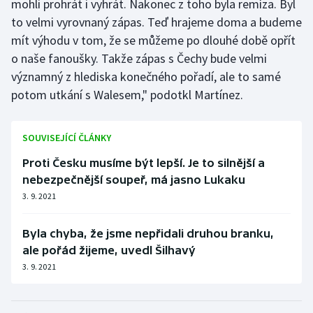
mohli prohrát i vyhrát. Nakonec z toho byla remíza. Byl
to velmi vyrovnaný zápas. Teď hrajeme doma a budeme
mít výhodu v tom, že se můžeme po dlouhé době opřít
o naše fanoušky. Takže zápas s Čechy bude velmi
významný z hlediska konečného pořadí, ale to samé
potom utkání s Walesem," podotkl Martínez.
SOUVISEJÍCÍ ČLÁNKY
Proti Česku musíme být lepší. Je to silnější a
nebezpečnější soupeř, má jasno Lukaku
3. 9. 2021
Byla chyba, že jsme nepřidali druhou branku,
ale pořád žijeme, uvedl Šilhavý
3. 9. 2021