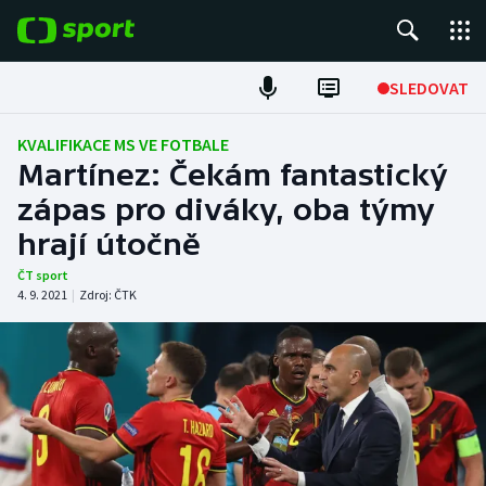
POPULÁRNÍ
SLEDOVAT
Fotbal
KVALIFIKACE MS VE FOTBALE
Martínez: Čekám fantastický
Hokej
zápas pro diváky, oba týmy
hrají útočně
Tenis
ČT sport
Atletika
4. 9. 2021
|
Zdroj:
ČTK
Cyklistika
DALŠÍ SPORTY
Americký fotbal
NEPŘEHLÉDNĚTE