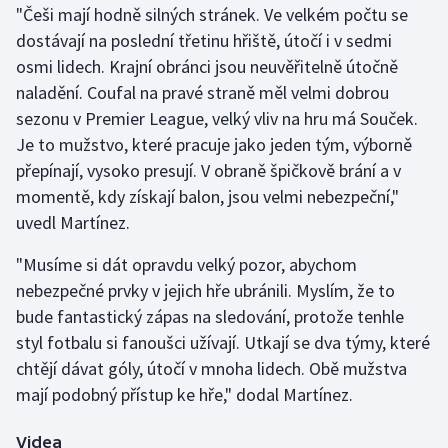
"Češi mají hodně silných stránek. Ve velkém počtu se
dostávají na poslední třetinu hřiště, útočí i v sedmi
Gymnastika
osmi lidech. Krajní obránci jsou neuvěřitelně útočně
naladění. Coufal na pravé straně měl velmi dobrou
Házená
sezonu v Premier League, velký vliv na hru má Souček.
Jezdectví
Je to mužstvo, které pracuje jako jeden tým, výborně
přepínají, vysoko presují. V obraně špičkově brání a v
Judo
momentě, kdy získají balon, jsou velmi nebezpeční,"
uvedl Martínez.
Krasobruslení
"Musíme si dát opravdu velký pozor, abychom
Lezení
nebezpečné prvky v jejich hře ubránili. Myslím, že to
bude fantastický zápas na sledování, protože tenhle
Lyže a snowboard
styl fotbalu si fanoušci užívají. Utkají se dva týmy, které
chtějí dávat góly, útočí v mnoha lidech. Obě mužstva
Moderní pětiboj
mají podobný přístup ke hře," dodal Martínez.
Motorsport
Videa