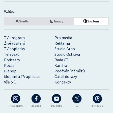
Vzhled
Světlý
Tmavý
Systém
TV program
Pro média
Živé vysílání
Reklama
TV poplatky
Studio Brno
Teletext
Studio Ostrava
Podcasty
Rada ČT
Počasí
Kariéra
E-shop
Podávání námětů
Mobilní a TV aplikace
Časté dotazy
Vše o ČT
Kontakty
Instagram
Facebook
YouTube
X
Threads