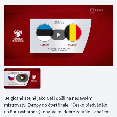
Olympijské hry
Parasport
Plavání
Plážový volejbal
Ragby
Rychlobruslení
Rychlostní kanoistika
Short track
Belgičané stejně jako Češi došli na nedávném
mistrovství Evropy do čtvrtfinále. "Česko předvádělo
Sportovní střelba
na Euru výborné výkony. Velmi dobře zahrálo i v našem