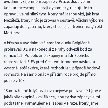
úvodním vzájemném zápase v Praze. Jsou velmi
Stolní tenis
konkurenceschopní, hrají dynamicky, riskují. Je to
opravdu velmi silný tým, který má jasnou vizi, jak hrát.
Triatlon
Nezáleží, který hráč je zrovna v sestavě. Všichni výborně
zapadají do systému, který chce jejich trenér hrát," řekl
Veslování
Martínez.
Vodní slalom
V březnu v úvodním vzájemném duelu Belgičané
prohrávali 0:1 a nakonec si z Prahy odvezli bod za
Volejbal
remízu 1:1. Po polovině skupiny má lídr žebříčku
reprezentací FIFA před Českem tříbodový náskok a
Ostatní
výrazně lepší skóre, které rozhoduje v případě bodové
rovnosti. Na šampionát v příštím roce projde přímo
pouze vítěz.
"Samozřejmě když hrají dva nejvýše postavené týmy v
jakékoliv skupině kvalifikace, jsou ty dva zápasy velmi
podstatné. Pamatujeme si zápas v Praze, který jsme