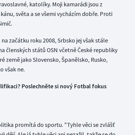
oslavné, katolíky. Moji kamarádi jsou z
lkánu, světa a se všemi vycházím dobře. Proti
imič.
 na začátku roku 2008, Srbsko jej však stále
ina členských států OSN včetně České republiky
ré země jako Slovensko, Španělsko, Rusko,
o však ne.
lifikaci? Poslechněte si nový Fotbal fokus
olitika promítá do sportu. "Tyhle věci se zvlášť
 dějí. Ale já tyhle věci ani nezažil, takže se do