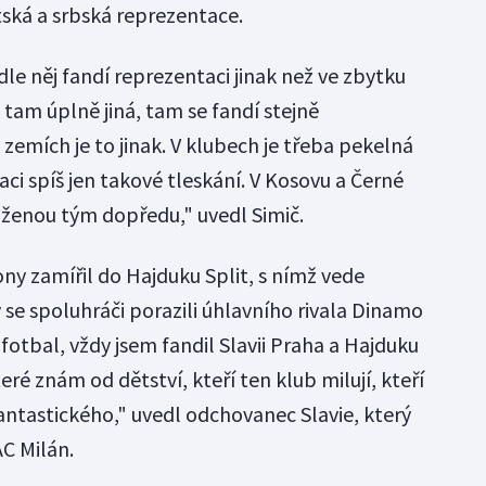
tská a srbská reprezentace.
le něj fandí reprezentaci jinak než ve zbytku
 tam úplně jiná, tam se fandí stejně
h zemích je to jinak. V klubech je třeba pekelná
ci spíš jen takové tleskání. V Kosovu a Černé
oženou tým dopředu," uvedl Simič.
y zamířil do Hajduku Split, s nímž vede
se spoluhráči porazili úhlavního rivala Dinamo
 fotbal, vždy jsem fandil Slavii Praha a Hajduku
teré znám od dětství, kteří ten klub milují, kteří
 fantastického," uvedl odchovanec Slavie, který
AC Milán.