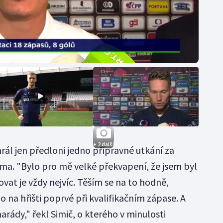
+ 2 další
rál jen předloni jedno přípravné utkání za
ma. "Bylo pro mě velké překvapení, že jsem byl
at je vždy nejvíc. Těším se na to hodně,
 na hřišti poprvé při kvalifikačním zápase. A
arády," řekl Simič, o kterého v minulosti