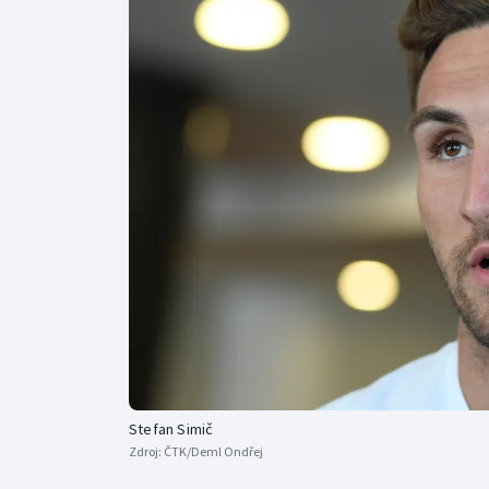
Curling
Dostihy
Florbal
Futsal
Golf
Gymnastika
Stefan Simič
Zdroj:
ČTK/Deml Ondřej