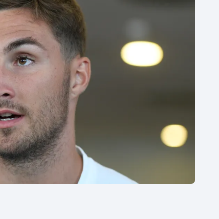
Moderní pětiboj
Triatlon
Motorsport
Veslování
Olympijské hry
Vodní slalom
Parasport
Volejbal
Plavání
Ostatní
Plážový volejbal