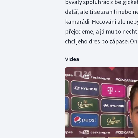
bývalý spoluhráč z belgické
další, ale ti se zranili neb
kamarádi. Hecování ale neby
přejedeme, a já mu to nechtě
chci jeho dres po zápase. On
Videa