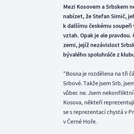
Mezi Kosovem a Srbskem nep
nabízet, že Stefan Simič, j
k dalšímu českému soupeři v 
vztah. Opak je ale pravdou.
zemi, jejíž nezávislost Srb
bývalého spoluhráče z klub
"Bosna je rozdělena na tři čá
Srbové. Takže jsem Srb, jse
vůbec ne. Jsem nekonfliktní
Kosova, někteří reprezentují 
se s reprezentací chystá v P
v Černé Hoře.