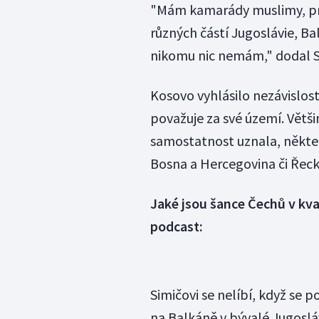
"Mám kamarády muslimy, prav
různých částí Jugoslávie, Ba
nikomu nic nemám," dodal S
Kosovo vyhlásilo nezávislost
považuje za své území. Větš
samostatnost uznala, někte
Bosna a Hercegovina či Řeck
Jaké jsou šance Čechů v kva
podcast:
Simičovi se nelíbí, když se p
na Balkáně v bývalé Jugoslávii