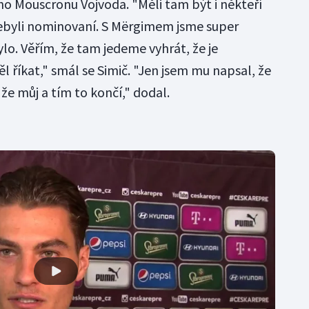
ho Mouscronu Vojvoda. "Měli tam být i někteří
o nebyli nominovaní. S Mërgimem jsme super
lo. Věřím, že tam jedeme vyhrát, že je
l říkat," smál se Simič. "Jen jsem mu napsal, že
 že můj a tím to končí," dodal.