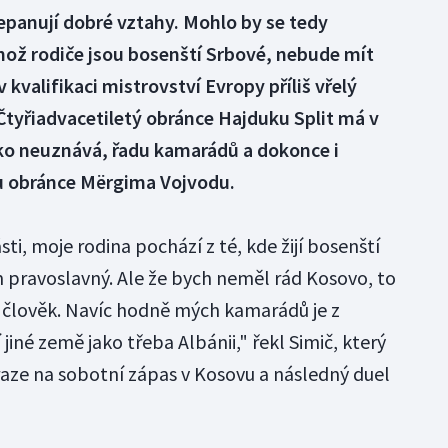
anují dobré vztahy. Mohlo by se tedy
ehož rodiče jsou bosenští Srbové, nebude mít
kvalifikaci mistrovství Evropy příliš vřelý
 Čtyřiadvacetiletý obránce Hajduku Split má v
sko neuznává, řadu kamarádů a dokonce i
u obránce Mërgima Vojvodu.
sti, moje rodina pochází z té, kde žijí bosenští
m pravoslavný. Ale že bych neměl rád Kosovo, to
 člověk. Navíc hodně mých kamarádů je z
jiné země jako třeba Albánii," řekl Simič, který
raze na sobotní zápas v Kosovu a následný duel