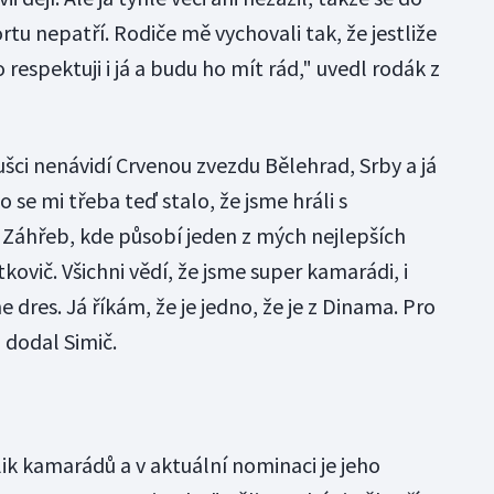
rtu nepatří. Rodiče mě vychovali tak, že jestliže
respektuji i já a budu ho mít rád," uvedl rodák z
ušci nenávidí Crvenou zvezdu Bělehrad, Srby a já
se mi třeba teď stalo, že jsme hráli s
Záhřeb, kde působí jeden z mých nejlepších
vič. Všichni vědí, že jsme super kamarádi, i
e dres. Já říkám, že je jedno, že je z Dinama. Pro
 dodal Simič.
k kamarádů a v aktuální nominaci je jeho