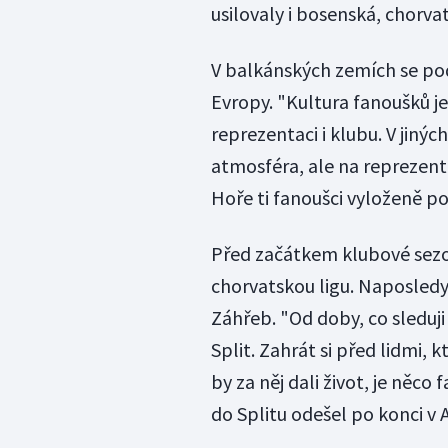
usilovaly i bosenská, chorva
V balkánských zemích se pod
Evropy. "Kultura fanoušků je
reprezentaci i klubu. V jinýc
atmosféra, ale na reprezenta
Hoře ti fanoušci vyloženě p
Před začátkem klubové sezon
chorvatskou ligu. Naposledy 
Záhřeb. "Od doby, co sleduji
Split. Zahrát si před lidmi, k
by za něj dali život, je něco
do Splitu odešel po konci v 