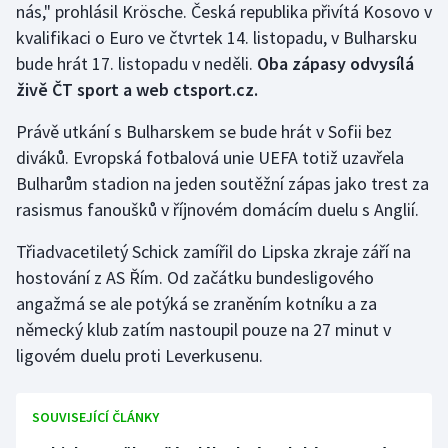
nás," prohlásil Krösche. Česká republika přivítá Kosovo v
Stolní tenis
kvalifikaci o Euro ve čtvrtek 14. listopadu, v Bulharsku
Triatlon
bude hrát 17. listopadu v neděli.
Oba zápasy odvysílá
živě ČT sport a web ctsport.cz.
Veslování
Právě utkání s Bulharskem se bude hrát v Sofii bez
diváků. Evropská fotbalová unie UEFA totiž uzavřela
Vodní slalom
Bulharům stadion na jeden soutěžní zápas jako trest za
Volejbal
rasismus fanoušků v říjnovém domácím duelu s Anglií.
Třiadvacetiletý Schick zamířil do Lipska zkraje září na
Ostatní
hostování z AS Řím. Od začátku bundesligového
angažmá se ale potýká se zraněním kotníku a za
německý klub zatím nastoupil pouze na 27 minut v
ligovém duelu proti Leverkusenu.
SOUVISEJÍCÍ ČLÁNKY