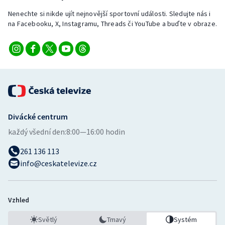
Nenechte si nikde ujít nejnovější sportovní události. Sledujte nás i
na Facebooku, X, Instagramu, Threads či YouTube a buďte v obraze.
Divácké centrum
každý všední den:
8:00—16:00 hodin
261 136 113
info@ceskatelevize.cz
Vzhled
Světlý
Tmavý
Systém