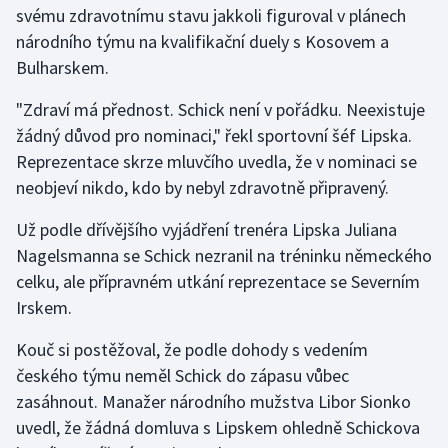
svému zdravotnímu stavu jakkoli figuroval v plánech
národního týmu na kvalifikační duely s Kosovem a
Gymnastika
Bulharskem.
Házená
"Zdraví má přednost. Schick není v pořádku. Neexistuje
žádný důvod pro nominaci," řekl sportovní šéf Lipska.
Jezdectví
Reprezentace skrze mluvčího uvedla, že v nominaci se
neobjeví nikdo, kdo by nebyl zdravotně připravený.
Judo
Už podle dřívějšího vyjádření trenéra Lipska Juliana
Krasobruslení
Nagelsmanna se Schick nezranil na tréninku německého
celku, ale přípravném utkání reprezentace se Severním
Lezení
Irskem.
Lyže a snowboard
Kouč si postěžoval, že podle dohody s vedením
českého týmu neměl Schick do zápasu vůbec
Moderní pětiboj
zasáhnout. Manažer národního mužstva Libor Sionko
uvedl, že žádná domluva s Lipskem ohledně Schickova
Motorsport