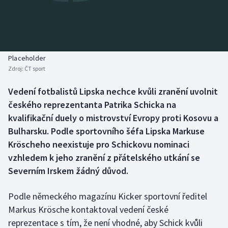
Baseball a softbal
Soutěže
Basketbal
Historické návraty
Biatlon
Aplikace ČT sport
Placeholder
Zdroj:
ČT sport
Boby a skeleton
AZ kvíz
Vedení fotbalistů Lipska nechce kvůli zranění uvolnit
českého reprezentanta Patrika Schicka na
Box
kvalifikační duely o mistrovství Evropy proti Kosovu a
Curling
Bulharsku. Podle sportovního šéfa Lipska Markuse
Kröscheho neexistuje pro Schickovu nominaci
Dostihy
vzhledem k jeho zranění z přátelského utkání se
Severním Irskem žádný důvod.
Florbal
Podle německého magazínu Kicker sportovní ředitel
Futsal
Markus Krösche kontaktoval vedení české
reprezentace s tím, že není vhodné, aby Schick kvůli
Golf