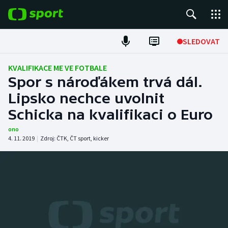
POPULÁRNÍ
SLEDOVAT
Fotbal
KVALIFIKACE ME VE FOTBALE
Spor s nároďákem trvá dál.
Hokej
Lipsko nechce uvolnit
Schicka na kvalifikaci o Euro
Tenis
ono
Atletika
4. 11. 2019
|
Zdroj:
ČTK
,
ČT sport
,
kicker
Cyklistika
DALŠÍ SPORTY
Americký fotbal
NEPŘEHLÉDNĚTE