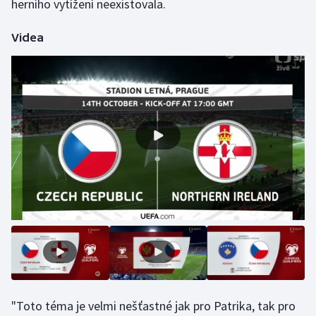
herního vytížení neexistovala.
Olympijské hry
Videa
Parasport
Plavání
Plážový volejbal
Ragby
Rychlobruslení
Rychlostní kanoistika
Short track
Sportovní střelba
"Toto téma je velmi nešťastné jak pro Patrika, tak pro