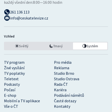
každý všední den:
8:00—16:00 hodin
261 136 113
info@ceskatelevize.cz
Vzhled
Světlý
Tmavý
Systém
TV program
Pro média
Živé vysílání
Reklama
TV poplatky
Studio Brno
Teletext
Studio Ostrava
Podcasty
Rada ČT
Počasí
Kariéra
E-shop
Podávání námětů
Mobilní a TV aplikace
Časté dotazy
Vše o ČT
Kontakty