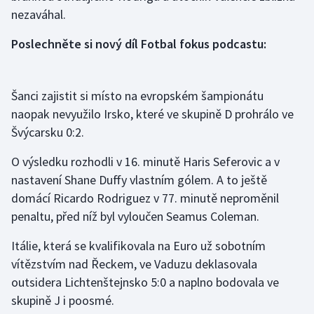
nezaváhal.
Olympijské hry
Poslechněte si nový díl Fotbal fokus podcastu:
Parasport
Plavání
Šanci zajistit si místo na evropském šampionátu
naopak nevyužilo Irsko, které ve skupině D prohrálo ve
Plážový volejbal
Švýcarsku 0:2.
Ragby
O výsledku rozhodli v 16. minutě Haris Seferovic a v
nastavení Shane Duffy vlastním gólem. A to ještě
Rychlobruslení
domácí Ricardo Rodriguez v 77. minutě neproměnil
penaltu, před níž byl vyloučen Seamus Coleman.
Rychlostní kanoistika
Itálie, která se kvalifikovala na Euro už sobotním
Short track
vítězstvím nad Řeckem, ve Vaduzu deklasovala
outsidera Lichtenštejnsko 5:0 a naplno bodovala ve
Sportovní střelba
skupině J i poosmé.