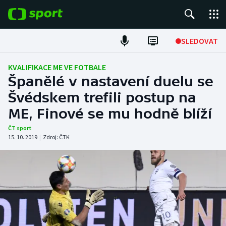
POPULÁRNÍ
SLEDOVAT
Fotbal
KVALIFIKACE ME VE FOTBALE
Španělé v nastavení duelu se
Hokej
Švédskem trefili postup na
ME, Finové se mu hodně blíží
Tenis
ČT sport
Atletika
15. 10. 2019
|
Zdroj:
ČTK
Cyklistika
DALŠÍ SPORTY
Americký fotbal
NEPŘEHLÉDNĚTE