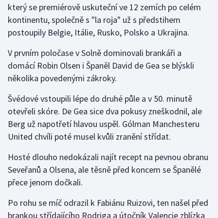
který se premiérově uskuteční ve 12 zemích po celém
kontinentu, společně s "la roja" už s předstihem
Gymnastika
postoupily Belgie, Itálie, Rusko, Polsko a Ukrajina.
Házená
V prvním poločase v Solně dominovali brankáři a
domácí Robin Olsen i Španěl David de Gea se blýskli
Jezdectví
několika povedenými zákroky.
Judo
Švédové vstoupili lépe do druhé půle a v 50. minutě
otevřeli skóre. De Gea sice dva pokusy zneškodnil, ale
Krasobruslení
Berg už napotřetí hlavou uspěl. Gólman Manchesteru
United chvíli poté musel kvůli zranění střídat.
Lezení
Hosté dlouho nedokázali najít recept na pevnou obranu
Lyže a snowboard
Seveřanů a Olsena, ale těsně před koncem se Španělé
přece jenom dočkali.
Moderní pětiboj
Po rohu se míč odrazil k Fabiánu Ruizovi, ten našel před
Motorsport
brankou střídajícího Rodriga a útočník Valencie zblízka