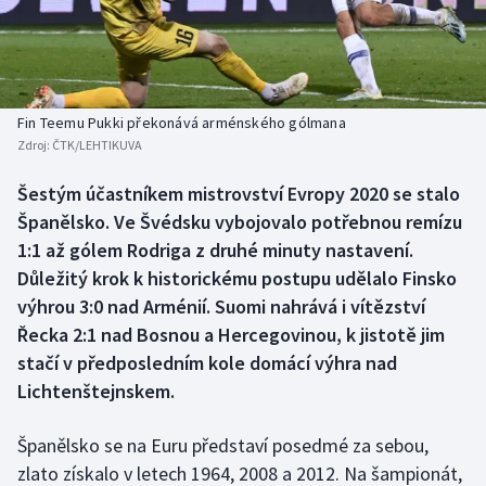
Baseball a softbal
Soutěže
Basketbal
Historické návraty
Biatlon
Aplikace ČT sport
Fin Teemu Pukki překonává arménského gólmana
Zdroj:
ČTK/LEHTIKUVA
Boby a skeleton
AZ kvíz
Šestým účastníkem mistrovství Evropy 2020 se stalo
Španělsko. Ve Švédsku vybojovalo potřebnou remízu
Box
1:1 až gólem Rodriga z druhé minuty nastavení.
Curling
Důležitý krok k historickému postupu udělalo Finsko
výhrou 3:0 nad Arménií. Suomi nahrává i vítězství
Dostihy
Řecka 2:1 nad Bosnou a Hercegovinou, k jistotě jim
stačí v předposledním kole domácí výhra nad
Florbal
Lichtenštejnskem.
Futsal
Španělsko se na Euru představí posedmé za sebou,
zlato získalo v letech 1964, 2008 a 2012. Na šampionát,
Golf