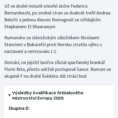
Stolní tenis
Už ve druhé minutě otevřel skóre Federico
Bernardeschi, po změně stran se dvakrát trefil Andrea
Triatlon
Belotti a jednou Alessio Romagnoli se střídajícím
Stephanem El Shaarawym.
Veslování
Rumunsko se slávistickým záložníkem Nicolaem
Vodní slalom
Stanciem v Bukurešti proti Norsku ztratilo výhru v
nastavení a remizovalo 1:1.
Volejbal
Domácí, na jejichž lavičce zůstal sparťanský brankář
Ostatní
Florin Nita, přesto udrželi postupové šance. Rumuni ve
skupině F na druhé Švédsko dál ztrácí bod.
Výsledky kvalifikace fotbalového
mistrovství Evropy 2020:
Skupina D: