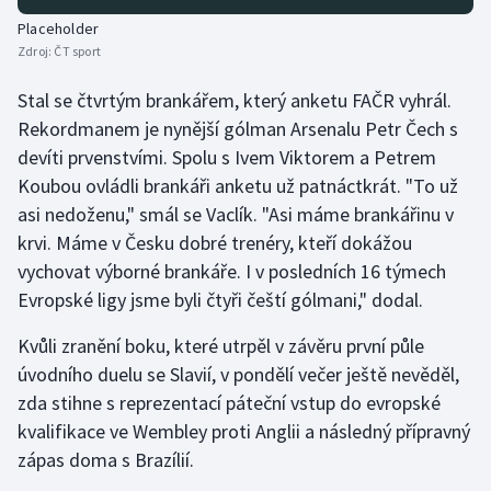
Placeholder
Zdroj:
ČT sport
Stal se čtvrtým brankářem, který anketu FAČR vyhrál.
Rekordmanem je nynější gólman Arsenalu Petr Čech s
devíti prvenstvími. Spolu s Ivem Viktorem a Petrem
Koubou ovládli brankáři anketu už patnáctkrát. "To už
asi nedoženu," smál se Vaclík. "Asi máme brankářinu v
krvi. Máme v Česku dobré trenéry, kteří dokážou
vychovat výborné brankáře. I v posledních 16 týmech
Evropské ligy jsme byli čtyři čeští gólmani," dodal.
Kvůli zranění boku, které utrpěl v závěru první půle
úvodního duelu se Slavií, v pondělí večer ještě nevěděl,
zda stihne s reprezentací páteční vstup do evropské
kvalifikace ve Wembley proti Anglii a následný přípravný
zápas doma s Brazílií.