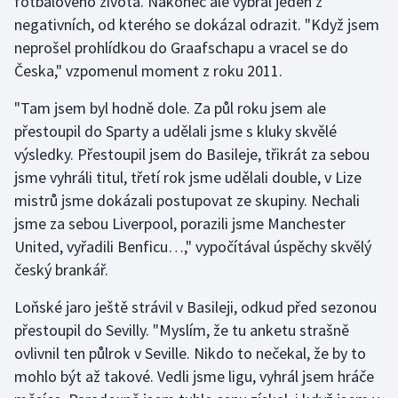
fotbalového života. Nakonec ale vybral jeden z
negativních, od kterého se dokázal odrazit. "Když jsem
neprošel prohlídkou do Graafschapu a vracel se do
Česka," vzpomenul moment z roku 2011.
"Tam jsem byl hodně dole. Za půl roku jsem ale
přestoupil do Sparty a udělali jsme s kluky skvělé
výsledky. Přestoupil jsem do Basileje, třikrát za sebou
jsme vyhráli titul, třetí rok jsme udělali double, v Lize
mistrů jsme dokázali postupovat ze skupiny. Nechali
jsme za sebou Liverpool, porazili jsme Manchester
United, vyřadili Benficu…," vypočítával úspěchy skvělý
český brankář.
Loňské jaro ještě strávil v Basileji, odkud před sezonou
přestoupil do Sevilly. "Myslím, že tu anketu strašně
ovlivnil ten půlrok v Seville. Nikdo to nečekal, že by to
mohlo být až takové. Vedli jsme ligu, vyhrál jsem hráče