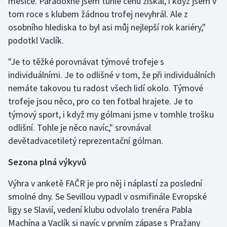
měsíce. Paradoxně jsem tuhle cenu získal, i když jsem v
tom roce s klubem žádnou trofej nevyhrál. Ale z
osobního hlediska to byl asi můj nejlepší rok kariéry,"
podotkl Vaclík.
"Je to těžké porovnávat týmové trofeje s
individuálními. Je to odlišné v tom, že při individuálních
nemáte takovou tu radost všech lidí okolo. Týmové
trofeje jsou něco, pro co ten fotbal hrajete. Je to
týmový sport, i když my gólmani jsme v tomhle trošku
odlišní. Tohle je něco navíc," srovnával
devětadvacetiletý reprezentační gólman.
Sezona plná výkyvů
Výhra v anketě FAČR je pro něj i náplastí za poslední
smolné dny. Se Sevillou vypadl v osmifinále Evropské
ligy se Slavií, vedení klubu odvolalo trenéra Pabla
Machína a Vaclík si navíc v prvním zápase s Pražany