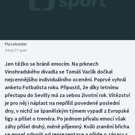
Baseball a softbal
Soutěže
Basketbal
Historické návraty
Biatlon
Aplikace ČT sport
Placeholder
Boby a skeleton
AZ kvíz
Zdroj:
ČT sport
Box
Jen těžko se bránil emocím. Na prknech
Vinohradského divadla se Tomáš Vaclík dočkal
Curling
nejcennějšího individuálního ocenění. Poprvé vyhrál
anketu Fotbalista roku. Připustil, že díky letnímu
Dostihy
přestupu do Sevilly má za sebou životní rok. Vítězství
je pro něj i náplast na nepříliš povedené poslední
Florbal
dny, v nichž se španělským týmem vypadl z Evropské
ligy a přišel o trenéra. Po jednom přívalu emocí však
Futsal
záhy přišel druhý, méně příjemný. Kvůli zranění břicha
se musel odpojit od reprezentace a přijde o zápasy s
Golf