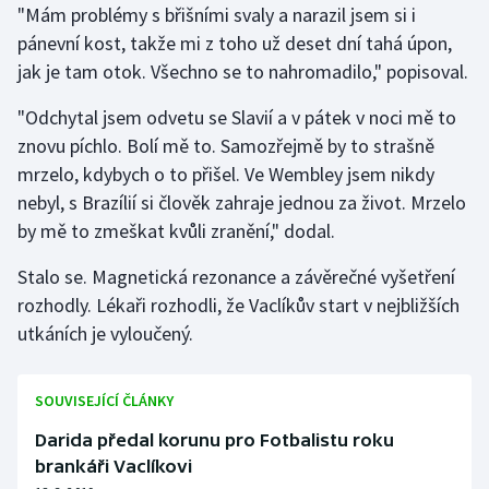
"Mám problémy s břišními svaly a narazil jsem si i
pánevní kost, takže mi z toho už deset dní tahá úpon,
jak je tam otok. Všechno se to nahromadilo," popisoval.
"Odchytal jsem odvetu se Slavií a v pátek v noci mě to
znovu píchlo. Bolí mě to. Samozřejmě by to strašně
mrzelo, kdybych o to přišel. Ve Wembley jsem nikdy
nebyl, s Brazílií si člověk zahraje jednou za život. Mrzelo
by mě to zmeškat kvůli zranění," dodal.
Stalo se. Magnetická rezonance a závěrečné vyšetření
rozhodly. Lékaři rozhodli, že Vaclíkův start v nejbližších
utkáních je vyloučený.
SOUVISEJÍCÍ ČLÁNKY
Darida předal korunu pro Fotbalistu roku
brankáři Vaclíkovi