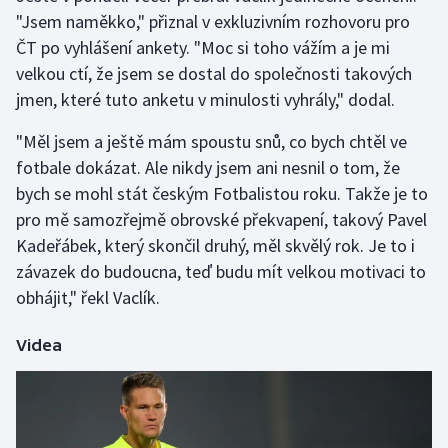
"Jsem naměkko," přiznal v exkluzivním rozhovoru pro
Olympijské hry
ČT po vyhlášení ankety. "Moc si toho vážím a je mi
velkou ctí, že jsem se dostal do společnosti takových
Parasport
jmen, které tuto anketu v minulosti vyhrály," dodal.
Plavání
"Měl jsem a ještě mám spoustu snů, co bych chtěl ve
fotbale dokázat. Ale nikdy jsem ani nesnil o tom, že
Plážový volejbal
bych se mohl stát českým Fotbalistou roku. Takže je to
pro mě samozřejmě obrovské překvapení, takový Pavel
Ragby
Kadeřábek, který skončil druhý, měl skvělý rok. Je to i
závazek do budoucna, teď budu mít velkou motivaci to
Rychlobruslení
obhájit," řekl Vaclík.
Rychlostní kanoistika
Videa
Short track
Sportovní střelba