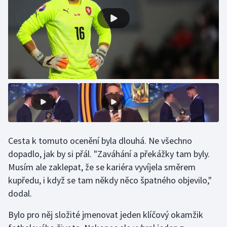
Stolní tenis
Triatlon
Veslování
Vodní slalom
Volejbal
Ostatní
Cesta k tomuto ocenění byla dlouhá. Ne všechno
dopadlo, jak by si přál. "Zaváhání a překážky tam byly.
Musím ale zaklepat, že se kariéra vyvíjela směrem
kupředu, i když se tam někdy něco špatného objevilo,"
dodal.
Bylo pro něj složité jmenovat jeden klíčový okamžik