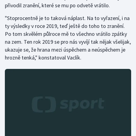
přivodil zranění, které se mu po odvetě vrátilo.
"Stoprocentně je to taková náplast. Na to vyřazení, i na
ty výsledky v roce 2019, teď ještě do toho to zranění.
Po tom skvělém půlroce mě to všechno vrátilo zpátky
na zem. Ten rok 2019 se pro nás vyvíjí tak nějak všelijak,
ukazuje se, že hrana mezi úspěchem a neúspěchem je
hrozně tenká," konstatoval Vaclík.