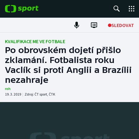
POPULÁRNÍ
SLEDOVAT
Fotbal
KVALIFIKACE ME VE FOTBALE
Po obrovském dojetí přišlo
Hokej
zklamání. Fotbalista roku
Vaclík si proti Anglii a Brazílii
Tenis
nezahraje
Atletika
roh
19. 3. 2019
|
Zdroj:
ČT sport
,
ČTK
Cyklistika
DALŠÍ SPORTY
Americký fotbal
NEPŘEHLÉDNĚTE