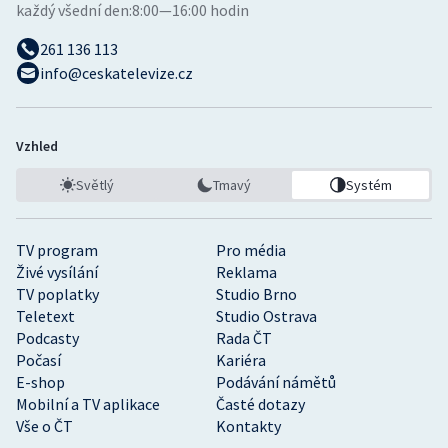
každý všední den:
8:00—16:00 hodin
261 136 113
info@ceskatelevize.cz
Vzhled
Světlý
Tmavý
Systém
TV program
Pro média
Živé vysílání
Reklama
TV poplatky
Studio Brno
Teletext
Studio Ostrava
Podcasty
Rada ČT
Počasí
Kariéra
E-shop
Podávání námětů
Mobilní a TV aplikace
Časté dotazy
Vše o ČT
Kontakty