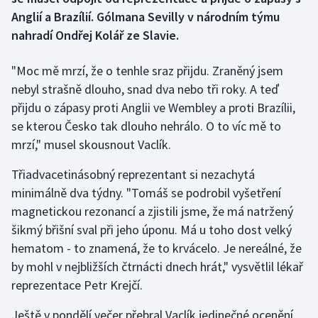
Anglií a Brazílií. Gólmana Sevilly v národním týmu
Gymnastika
nahradí Ondřej Kolář ze Slavie.
Házená
"Moc mě mrzí, že o tenhle sraz přijdu. Zraněný jsem
nebyl strašně dlouho, snad dva nebo tři roky. A teď
Jezdectví
přijdu o zápasy proti Anglii ve Wembley a proti Brazílii,
se kterou Česko tak dlouho nehrálo. O to víc mě to
Judo
mrzí," musel skousnout Vaclík.
Krasobruslení
Třiadvacetinásobný reprezentant si nezachytá
minimálně dva týdny. "Tomáš se podrobil vyšetření
Lezení
magnetickou rezonancí a zjistili jsme, že má natržený
šikmý břišní sval při jeho úponu. Má u toho dost velký
Lyže a snowboard
hematom - to znamená, že to krvácelo. Je nereálné, že
by mohl v nejbližších čtrnácti dnech hrát," vysvětlil lékař
Moderní pětiboj
reprezentace Petr Krejčí.
Motorsport
Ještě v pondělí večer přebral Vaclík jedinečné ocenění.