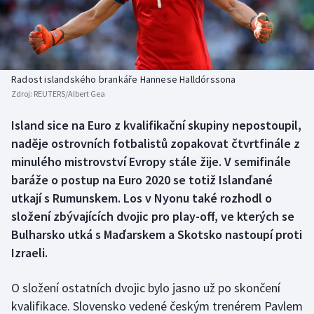
Baseball a softbal
Soutěže
Basketbal
Historické návraty
Biatlon
Aplikace ČT sport
Radost islandského brankáře Hannese Halldórssona
Zdroj:
REUTERS/Albert Gea
Boby a skeleton
AZ kvíz
Island sice na Euro z kvalifikační skupiny nepostoupil,
naděje ostrovních fotbalistů zopakovat čtvrtfinále z
Box
minulého mistrovství Evropy stále žije. V semifinále
Curling
baráže o postup na Euro 2020 se totiž Islanďané
utkají s Rumunskem. Los v Nyonu také rozhodl o
Dostihy
složení zbývajících dvojic pro play-off, ve kterých se
Bulharsko utká s Maďarskem a Skotsko nastoupí proti
Florbal
Izraeli.
Futsal
O složení ostatních dvojic bylo jasno už po skončení
kvalifikace. Slovensko vedené českým trenérem Pavlem
Golf