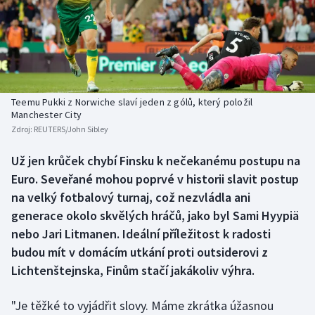
Baseball a softbal
Soutěže
Basketbal
Historické návraty
Biatlon
Aplikace ČT sport
Teemu Pukki z Norwiche slaví jeden z gólů, který položil
Boby a skeleton
AZ kvíz
Manchester City
Zdroj:
REUTERS/John Sibley
Box
Už jen krůček chybí Finsku k nečekanému postupu na
Euro. Seveřané mohou poprvé v historii slavit postup
Curling
na velký fotbalový turnaj, což nezvládla ani
Dostihy
generace okolo skvělých hráčů, jako byl Sami Hyypiä
nebo Jari Litmanen. Ideální příležitost k radosti
Florbal
budou mít v domácím utkání proti outsiderovi z
Lichtenštejnska, Finům stačí jakákoliv výhra.
Futsal
"Je těžké to vyjádřit slovy. Máme zkrátka úžasnou
Golf