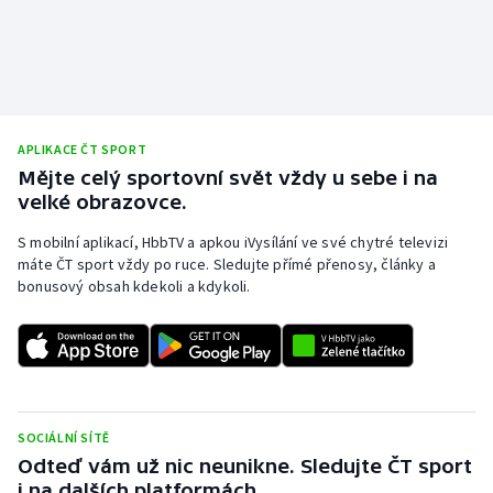
Stolní tenis
Triatlon
Veslování
APLIKACE ČT SPORT
Vodní slalom
Mějte celý sportovní svět vždy u sebe i na
velké obrazovce.
Volejbal
S mobilní aplikací, HbbTV a apkou iVysílání ve své chytré televizi
máte ČT sport vždy po ruce. Sledujte přímé přenosy, články a
Ostatní
bonusový obsah kdekoli a kdykoli.
SOCIÁLNÍ SÍTĚ
Odteď vám už nic neunikne. Sledujte ČT sport
i na dalších platformách.