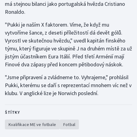
má stejnou bilanci jako portugalská hvězda Cristiano
Olympijské hry
Ronaldo.
Parasport
"Pukki je naším X faktorem. Víme, že když mu
vytvoříme šance, z deseti příležitostí dá devět gólů.
Plavání
Vyrostl ve skutečnou hvězdu," uvedl kapitán finského
týmu, který figuruje ve skupině J na druhém místě za už
Plážový volejbal
jistým účastníkem Eura Itálií. Před třetí Arménií mají
Finové dva zápasy před koncem pětibodový náskok.
Ragby
"Jsme připravení a zvládneme to. Vyhrajeme," prohlásil
Rychlobruslení
Pukki, kterému se daří s reprezentací mnohem víc než v
klubu. V anglické lize je Norwich poslední.
Rychlostní kanoistika
Short track
ŠTÍTKY
Kvalifikace ME ve fotbale
Fotbal
Sportovní střelba