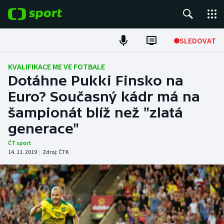
POPULÁRNÍ
SLEDOVAT
Fotbal
KVALIFIKACE ME VE FOTBALE
Dotáhne Pukki Finsko na
Hokej
Euro? Současný kádr má na
šampionát blíž než "zlatá
Tenis
generace"
Atletika
ČT sport
14. 11. 2019
|
Zdroj:
ČTK
Cyklistika
DALŠÍ SPORTY
Americký fotbal
NEPŘEHLÉDNĚTE