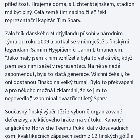
příležitost. Hrajeme doma, s Lichtenštejnskem, stadion
má být plný. Celá země tím naplno žije," řekl
Gymnastika
reprezentační kapitán Tim Sparv.
Házená
Záložník dánského Midtjyllandu působí v národním
týmu od roku 2009 a potkal se v něm ještě s finskými
Jezdectví
legendami Samim Hyypiäem či Jarim Litmanenem.
"Jako malý jsem k nim vzhlížel a byla to velká věc, když
Judo
jsem se s nimi sešel v reprezentaci. Na ně se nedá
zapomenout, byla to zlatá generace. Všichni čekali, že
Krasobruslení
oni dostanou Finsko na velký turnaj. Bylo to překvapení
Lezení
a pro někoho možná i zklamání, že se jim to
nepovedlo," vzpomínal dvaatřicetiletý Sparv.
Lyže a snowboard
Současný finský výběr těží z výborně organizované
defenzivy, ale klíčového hráče má v útoku. Kanonýr
Moderní pětiboj
anglického Norwiche Teemu Pukki dal v dosavadních
Motorsport
osmi kvalifikačních zápasech sedm z 12 finských gólů a