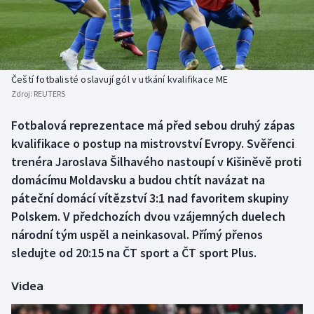
Baseball a softbal
Soutěže
Basketbal
Historické návraty
Biatlon
Aplikace ČT sport
Čeští fotbalisté oslavují gól v utkání kvalifikace ME
Zdroj:
REUTERS
Boby a skeleton
AZ kvíz
Fotbalová reprezentace má před sebou druhý zápas
kvalifikace o postup na mistrovství Evropy. Svěřenci
Box
trenéra Jaroslava Šilhavého nastoupí v Kišiněvě proti
Curling
domácímu Moldavsku a budou chtít navázat na
páteční domácí vítězství 3:1 nad favoritem skupiny
Dostihy
Polskem. V předchozích dvou vzájemných duelech
národní tým uspěl a neinkasoval. Přímý přenos
Florbal
sledujte od 20:15 na ČT sport a ČT sport Plus.
Futsal
Videa
Golf