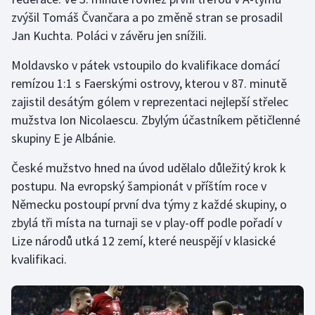
zvýšil Tomáš Čvančara a po změně stran se prosadil
Olympijské hry
Jan Kuchta. Poláci v závěru jen snížili.
Parasport
Moldavsko v pátek vstoupilo do kvalifikace domácí
remízou 1:1 s Faerskými ostrovy, kterou v 87. minutě
Plavání
zajistil desátým gólem v reprezentaci nejlepší střelec
mužstva Ion Nicolaescu. Zbylým účastníkem pětičlenné
Plážový volejbal
skupiny E je Albánie.
Ragby
České mužstvo hned na úvod udělalo důležitý krok k
postupu. Na evropský šampionát v příštím roce v
Rychlobruslení
Německu postoupí první dva týmy z každé skupiny, o
zbylá tři místa na turnaji se v play-off podle pořadí v
Rychlostní kanoistika
Lize národů utká 12 zemí, které neuspějí v klasické
Short track
kvalifikaci.
Sportovní střelba