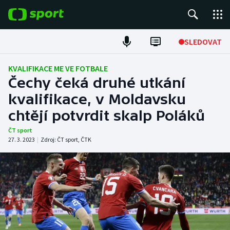
POPULÁRNÍ
SLEDOVAT
Fotbal
KVALIFIKACE ME VE FOTBALE
Čechy čeká druhé utkání
Hokej
kvalifikace, v Moldavsku
chtějí potvrdit skalp Poláků
Tenis
ČT sport
Atletika
27. 3. 2023
|
Zdroj:
ČT sport
,
ČTK
Cyklistika
DALŠÍ SPORTY
Americký fotbal
NEPŘEHLÉDNĚTE