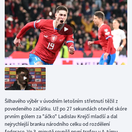
Gymnastika
Házená
Jezdectví
Judo
Krasobruslení
Lezení
Lyže a snowboard
Šilhavého výběr v úvodním letošním střetnutí těžil z
povedeného začátku. Už po 27 sekundách otevřel skóre
Moderní pětiboj
prvním gólem za "áčko" Ladislav Krejčí mladší a dal
nejrychlejší branku národního celku od rozdělení
Motorsport
federace. Ve 3. minutě rovněž první trefou v A-týmu