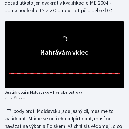
dosud utkalo jen dvakrát v kvalifikaci o ME 2004 -
doma podlehlo 0:2 a v Olomouci utrpělo debakl 0:5.
Nahrávám video
Sestřih utkání Moldavsko – Faerské ostrovy
Zdroj:
ČT sport
"Tři body proti Moldavsku jsou jasný cíl, musíme to
zvládnout. Máme se od čeho odpíchnout, musíme
navázat na výkon s Polskem. Všichni si uvědomují, o co