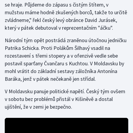
se hraje. Půjdeme do zápasu s čistým štítem, v
mužstvu máme hodně zkušených borců, takže to určitě
zvládneme," řekl český levý obránce David Jurásek,
který v pátek debutoval v reprezentačním "áčku".
Národní tým opět postrádá zraněnou útočnou jedničku
Patrika Schicka. Proti Polákům Šilhavý vsadil na
rozestavení s třemi stopery a v ofenzivě vedle sebe
postavil sparťany Čvančaru s Kuchtou. V Moldavsku by
mohl vrátit do základní sestavy záložníka Antonína
Baráka, jenž v pátek nečekaně jen střídal.
V Moldavsku panuje politické napětí. Český tým ovšem
v sobotu bez problémů přistál v Kišiněvě a dostal
ujištění, že v zemi je bezpečno.