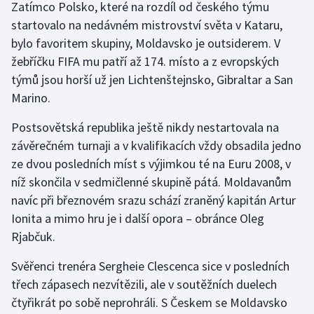
Zatímco Polsko, které na rozdíl od českého týmu
startovalo na nedávném mistrovství světa v Kataru,
bylo favoritem skupiny, Moldavsko je outsiderem. V
žebříčku FIFA mu patří až 174. místo a z evropských
týmů jsou horší už jen Lichtenštejnsko, Gibraltar a San
Marino.
Postsovětská republika ještě nikdy nestartovala na
závěrečném turnaji a v kvalifikacích vždy obsadila jedno
ze dvou posledních míst s výjimkou té na Euru 2008, v
níž skončila v sedmičlenné skupině pátá. Moldavanům
navíc při březnovém srazu schází zraněný kapitán Artur
Ionita a mimo hru je i další opora – obránce Oleg
Rjabčuk.
Svěřenci trenéra Sergheie Clescenca sice v posledních
třech zápasech nezvítězili, ale v soutěžních duelech
čtyřikrát po sobě neprohráli. S Českem se Moldavsko