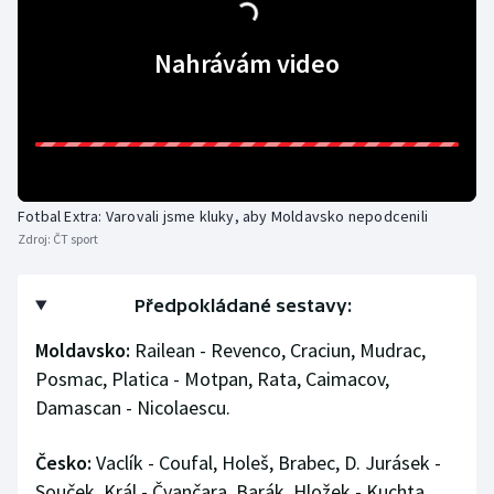
Nahrávám video
Fotbal Extra: Varovali jsme kluky, aby Moldavsko nepodcenili
Zdroj:
ČT sport
Předpokládané sestavy:
Moldavsko:
Railean - Revenco, Craciun, Mudrac,
Posmac, Platica - Motpan, Rata, Caimacov,
Damascan - Nicolaescu.
Česko:
Vaclík - Coufal, Holeš, Brabec, D. Jurásek -
Souček, Král - Čvančara, Barák, Hložek - Kuchta.