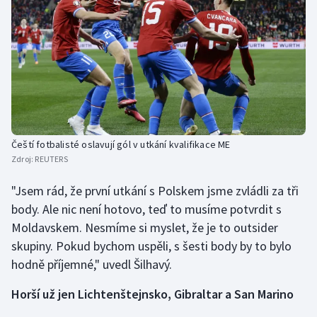
Stolní tenis
Triatlon
Veslování
Vodní slalom
Čeští fotbalisté oslavují gól v utkání kvalifikace ME
Volejbal
Zdroj:
REUTERS
Ostatní
"Jsem rád, že první utkání s Polskem jsme zvládli za tři
body. Ale nic není hotovo, teď to musíme potvrdit s
Moldavskem. Nesmíme si myslet, že je to outsider
skupiny. Pokud bychom uspěli, s šesti body by to bylo
hodně příjemné," uvedl Šilhavý.
Horší už jen Lichtenštejnsko, Gibraltar a San Marino