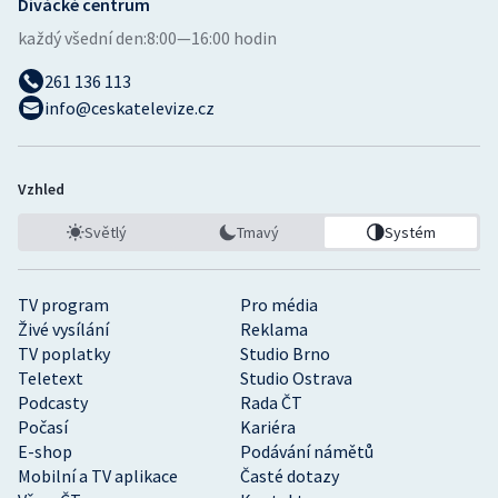
Divácké centrum
každý všední den:
8:00—16:00 hodin
261 136 113
info@ceskatelevize.cz
Vzhled
Světlý
Tmavý
Systém
TV program
Pro média
Živé vysílání
Reklama
TV poplatky
Studio Brno
Teletext
Studio Ostrava
Podcasty
Rada ČT
Počasí
Kariéra
E-shop
Podávání námětů
Mobilní a TV aplikace
Časté dotazy