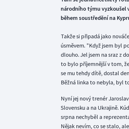
národního týmu vyzkoušel v
během soustředění na Kypr
Takže si připadá jako nováček
úsměvem. "Když jsem byl pop
dlouho. Jel jsem na sraz z 
to bylo příjemnější v tom, 
se mu tehdy dítě, dostal den 
Běžná linka to nebyla, byl 
Nyní jej nový trenér Jarosla
Slovensku a na Ukrajině. Kúde
srpna nechyběl a reprezentač
Nějak nevím, co se stalo, al