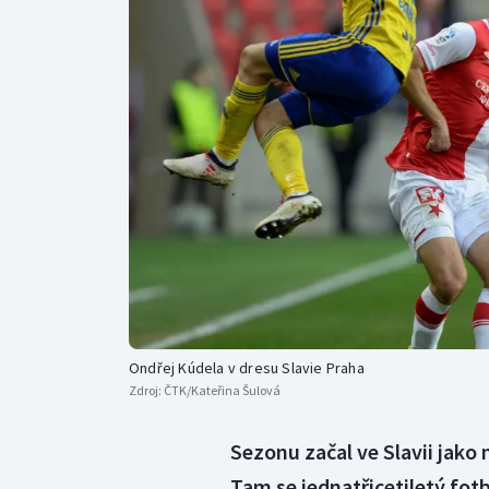
Curling
Dostihy
Florbal
Futsal
Golf
Gymnastika
Ondřej Kúdela v dresu Slavie Praha
Zdroj:
ČTK/Kateřina Šulová
Sezonu začal ve Slavii jako 
Tam se jednatřicetiletý fotba