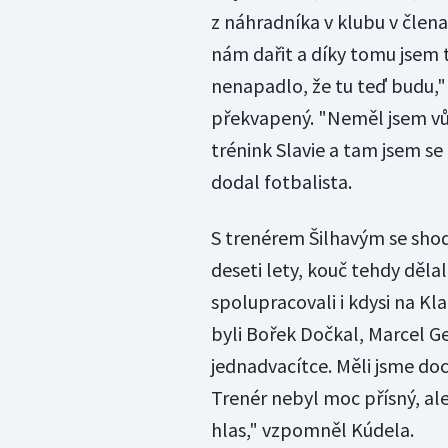
z náhradníka v klubu v člena
nám dařit a díky tomu jsem
nenapadlo, že tu teď budu,"
překvapený. "Neměl jsem vůb
trénink Slavie a tam jsem s
dodal fotbalista.
S trenérem Šilhavým se shod
deseti lety, kouč tehdy děla
spolupracovali i kdysi na Kl
byli Bořek Dočkal, Marcel Gec
jednadvacítce. Měli jsme do
Trenér nebyl moc přísný, al
hlas," vzpomněl Kúdela.