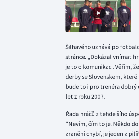
Šilhavého uznává po fotbalov
stránce. „Dokázal vnímat hrá
je to o komunikaci. Věřím, ž
derby se Slovenskem, které
bude to i pro trenéra dobrý
let z roku 2007.
Řada hráčů z tehdejšího úspě
"Nevím, čím to je. Někdo dok
zranění chybí, je jeden z pilí