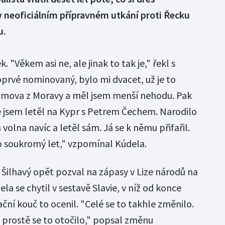
 neoficiálním přípravném utkání proti Řecku
u.
. "Věkem asi ne, ale jinak to tak je," řekl s
rvé nominovaný, bylo mi dvacet, už je to
domova z Moravy a měl jsem menší nehodu. Pak
že jsem letěl na Kypr s Petrem Čechem. Narodilo
volna navíc a letěl sám. Já se k němu přifařil.
to soukromý let," vzpomínal Kúdela.
v Šilhavý opět pozval na zápasy v Lize národů na
la se chytil v sestavě Slavie, v níž od konce
ní kouč to ocenil. "Celé se to takhle změnilo.
e prostě se to otočilo," popsal změnu