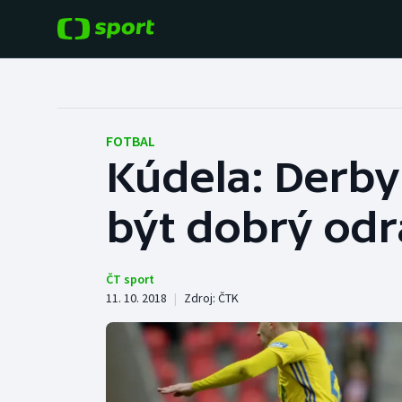
POPULÁRNÍ
DALŠÍ SPORTY
Fotbal
Americký fotbal
FOTBAL
Kúdela: Derb
Hokej
Baseball a softbal
být dobrý od
Tenis
Basketbal
Atletika
Biatlon
ČT sport
11. 10. 2018
|
Zdroj:
ČTK
Cyklistika
Boby a skeleton
Box