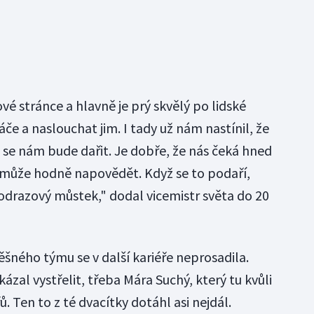
é stránce a hlavně je prý skvělý po lidské
če a naslouchat jim. I tady už nám nastínil, že
e se nám bude dařit. Je dobře, že nás čeká hned
 může hodně napovědět. Když se to podaří,
 odrazový můstek," dodal vicemistr světa do 20
šného týmu se v další kariéře neprosadila.
ázal vystřelit, třeba Mára Suchý, který tu kvůli
řů. Ten to z té dvacítky dotáhl asi nejdál.