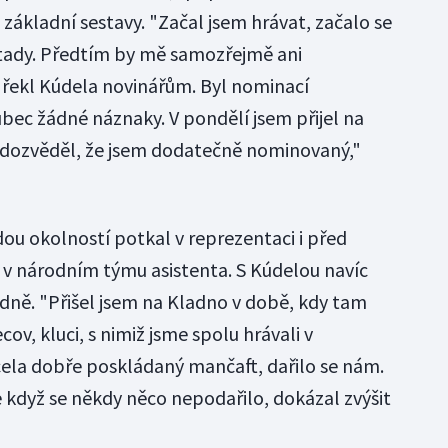
 základní sestavy. "Začal jsem hrávat, začalo se
 tady. Předtím by mě samozřejmě ani
 řekl Kúdela novinářům. Byl nominací
ec žádné náznaky. V pondělí jsem přijel na
e dozvěděl, že jsem dodatečně nominovaný,"
ou okolností potkal v reprezentaci i před
l v národním týmu asistenta. S Kúdelou navíc
adně. "Přišel jsem na Kladno v době, kdy tam
ov, kluci, s nimiž jsme spolu hrávali v
cela dobře poskládaný mančaft, dařilo se nám.
e když se někdy něco nepodařilo, dokázal zvýšit