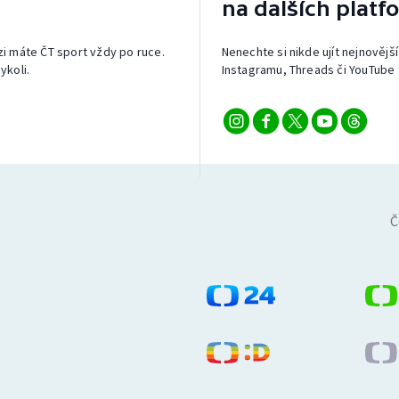
na dalších platf
izi máte ČT sport vždy po ruce.
Nenechte si nikde ujít nejnovější
ykoli.
Instagramu, Threads či YouTube 
Č