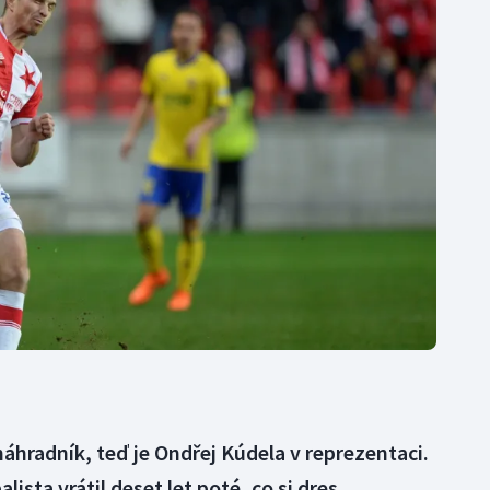
Moderní pětiboj
Triatlon
Motorsport
Veslování
Olympijské hry
Vodní slalom
Parasport
Volejbal
Plavání
Ostatní
Plážový volejbal
náhradník, teď je Ondřej Kúdela v reprezentaci.
lista vrátil deset let poté, co si dres