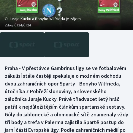
Baseball a softbal
Soutěže
Basketbal
Historické návraty
O Juraje Kucku a Bonyho Wilfrieda je zájem
Zdroj:
ČT24/ČT24
Biatlon
Aplikace ČT sport
Boby a skeleton
AZ kvíz
Box
Praha - V přestávce Gambrinus ligy se ve fotbalovém
zákulisí stále častěji spekuluje o možném odchodu
Curling
dvou zahraničních opor Sparty - Bonyho Wilfrieda,
Dostihy
útočníka z Pobřeží slonoviny, a slovenského
záložníka Juraje Kucky. Právě třiadvacetiletý hráč
Florbal
patřil k nejdůležitějším článkům sparťanské sestavy.
Góly do jablonecké a olomoucké sítě znamenaly vždy
Futsal
tři body a trefa v Palermu zajistila Spartě postup do
jarní části Evropské ligy. Podle zahraničních médií po
Golf