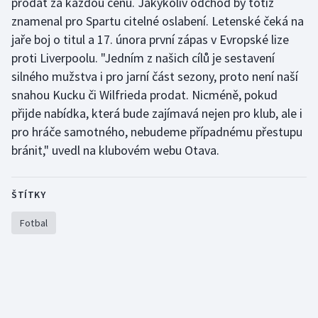
prodat za každou cenu. Jakýkoliv odchod by totiž
Stolní tenis
znamenal pro Spartu citelné oslabení. Letenské čeká na
jaře boj o titul a 17. února první zápas v Evropské lize
Triatlon
proti Liverpoolu. "Jedním z našich cílů je sestavení
silného mužstva i pro jarní část sezony, proto není naší
Veslování
snahou Kucku či Wilfrieda prodat. Nicméně, pokud
přijde nabídka, která bude zajímavá nejen pro klub, ale i
Vodní slalom
pro hráče samotného, nebudeme případnému přestupu
Volejbal
bránit," uvedl na klubovém webu Otava.
Ostatní
ŠTÍTKY
Fotbal