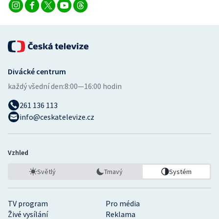
Divácké centrum
každý všední den:
8:00—16:00 hodin
261 136 113
info@ceskatelevize.cz
Vzhled
Světlý
Tmavý
Systém
TV program
Pro média
Živé vysílání
Reklama