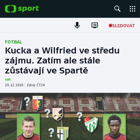
POPULÁRNÍ
SLEDOVAT
Fotbal
FOTBAL
Kucka a Wilfried ve středu
Hokej
zájmu. Zatím ale stále
zůstávají ve Spartě
Tenis
roh
Atletika
29. 12. 2010
|
Zdroj:
ČT24
Cyklistika
DALŠÍ SPORTY
Americký fotbal
NEPŘEHLÉDNĚTE