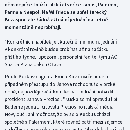
něm nejvíce touží italská čtveřice Janov, Palermo,
Parma a Neapol. Na Wilfrieda se upřel turecký
Gymnastika
Buzaspor, ale žádná aktuální jednání na Letné
momentálně neprobíhají.
Házená
"Konkrétních nabídek je skutečně minimum, jednání
Jezdectví
v konkrétní rovině budou probíhat až na začátku
Judo
příštího týdne," upozornil personální ředitel týmu AC
Sparta Praha Jakub Otava.
Krasobruslení
Podle Kuckova agenta Emila Kovaroviče bude o
Lezení
případném přestupu do Janova rozhodnuto v brzké
době, nejpozději začátkem ledna. Jednání potvrdil i
Lyže a snowboard
prezident Janova Preziosi. "Kucka se mi opravdu líbí.
Budeme jednat," citovala Preciosiho italská média.
Moderní pětiboj
Nevyloučil ani možnost, že by se o Kucku ucházel
společně s Palermem, které rovněž patří mezi zájemce
Motorsport
o služby slovenského reprezentanta. Oba kluby by si pak