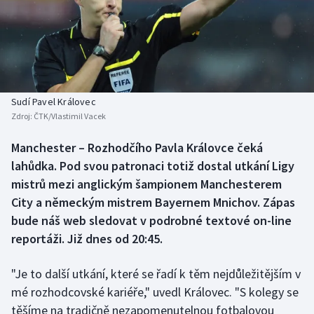
Baseball a softbal
Soutěže
Basketbal
Historické návraty
Biatlon
Aplikace ČT sport
Sudí Pavel Královec
Boby a skeleton
AZ kvíz
Zdroj:
ČTK/Vlastimil Vacek
Box
Manchester – Rozhodčího Pavla Královce čeká
lahůdka. Pod svou patronaci totiž dostal utkání Ligy
Curling
mistrů mezi anglickým šampionem Manchesterem
City a německým mistrem Bayernem Mnichov. Zápas
Dostihy
bude náš web sledovat v podrobné textové on-line
reportáži. Již dnes od 20:45.
Florbal
"Je to další utkání, které se řadí k těm nejdůležitějším v
Futsal
mé rozhodcovské kariéře," uvedl Královec. "S kolegy se
těšíme na tradičně nezapomenutelnou fotbalovou
Golf