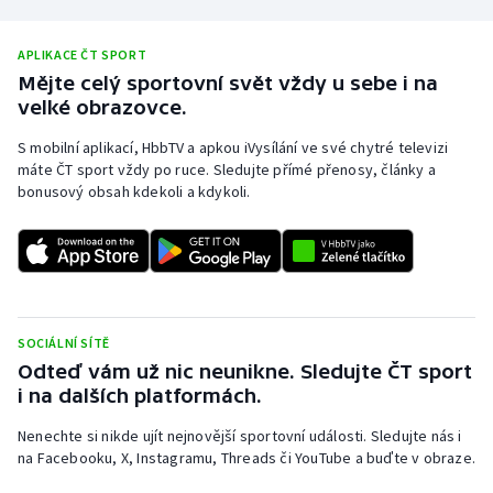
Stolní tenis
APLIKACE ČT SPORT
Triatlon
Mějte celý sportovní svět vždy u sebe i na
velké obrazovce.
Veslování
S mobilní aplikací, HbbTV a apkou iVysílání ve své chytré televizi
máte ČT sport vždy po ruce. Sledujte přímé přenosy, články a
Vodní slalom
bonusový obsah kdekoli a kdykoli.
Volejbal
Ostatní
SOCIÁLNÍ SÍTĚ
Odteď vám už nic neunikne. Sledujte ČT sport
i na dalších platformách.
Nenechte si nikde ujít nejnovější sportovní události. Sledujte nás i
na Facebooku, X, Instagramu, Threads či YouTube a buďte v obraze.