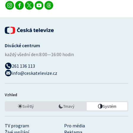
Divácké centrum
každý všední den:
8:00—16:00 hodin
261 136 113
info@ceskatelevize.cz
Vzhled
Světlý
Tmavý
Systém
TV program
Pro média
Živé vysílání
Reklama