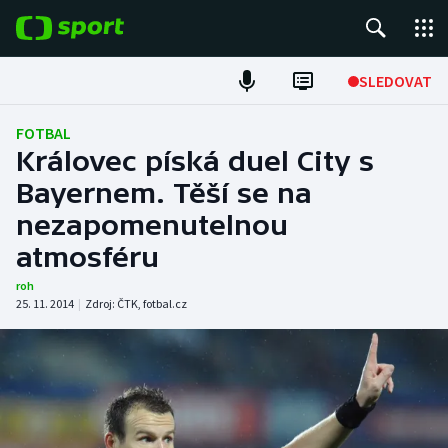
POPULÁRNÍ
SLEDOVAT
Fotbal
FOTBAL
Královec píská duel City s
Hokej
Bayernem. Těší se na
nezapomenutelnou
Tenis
atmosféru
Atletika
roh
25. 11. 2014
|
Zdroj:
ČTK
,
fotbal.cz
Cyklistika
DALŠÍ SPORTY
Americký fotbal
NEPŘEHLÉDNĚTE