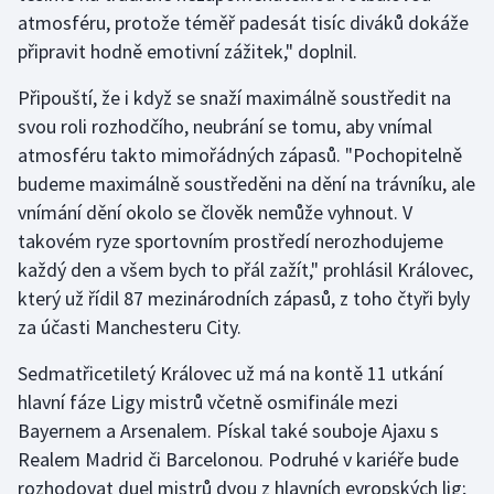
atmosféru, protože téměř padesát tisíc diváků dokáže
připravit hodně emotivní zážitek," doplnil.
Gymnastika
Připouští, že i když se snaží maximálně soustředit na
Házená
svou roli rozhodčího, neubrání se tomu, aby vnímal
atmosféru takto mimořádných zápasů. "Pochopitelně
Jezdectví
budeme maximálně soustředěni na dění na trávníku, ale
Judo
vnímání dění okolo se člověk nemůže vyhnout. V
takovém ryze sportovním prostředí nerozhodujeme
Krasobruslení
každý den a všem bych to přál zažít," prohlásil Královec,
který už řídil 87 mezinárodních zápasů, z toho čtyři byly
Lezení
za účasti Manchesteru City.
Lyže a snowboard
Sedmatřicetiletý Královec už má na kontě 11 utkání
hlavní fáze Ligy mistrů včetně osmifinále mezi
Moderní pětiboj
Bayernem a Arsenalem. Pískal také souboje Ajaxu s
Realem Madrid či Barcelonou. Podruhé v kariéře bude
Motorsport
rozhodovat duel mistrů dvou z hlavních evropských lig;