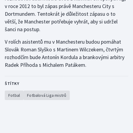
v roce 2012 to byl zápas právě Manchesteru City s
Olympijské hry
Dortmundem. Tentokrát je důležitost zápasu o to
větší, že Manchester potřebuje vyhrát, aby si udržel
Parasport
šanci na postup.
Plavání
V rolích asistentů mu v Manchesteru budou pomáhat
Slovák Roman Slyško s Martinem Wilczekem, čtvrtým
Plážový volejbal
rozhodčím bude Antonín Kordula a brankovými arbitry
Radek Příhoda s Michalem Patákem.
Ragby
Rychlobruslení
ŠTÍTKY
Rychlostní kanoistika
Fotbal
Fotbalová Liga mistrů
Short track
Sportovní střelba