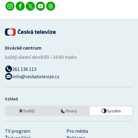
Divácké centrum
každý všední den:
8:00—16:00 hodin
261 136 113
info@ceskatelevize.cz
Vzhled
Světlý
Tmavý
Systém
TV program
Pro média
Živé vysílání
Reklama