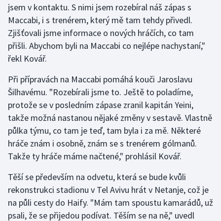
jsem v kontaktu. S nimi jsem rozebíral náš zápas s
Maccabi, i s trenérem, který mě tam tehdy přivedl.
Gymnastika
Zjišťovali jsme informace o nových hráčích, co tam
přišli. Abychom byli na Maccabi co nejlépe nachystaní,"
Házená
řekl Kovář.
Jezdectví
Při přípravách na Maccabi pomáhá kouči Jaroslavu
Šilhavému. "Rozebírali jsme to. Ještě to poladíme,
Judo
protože se v posledním zápase zranil kapitán Yeini,
takže možná nastanou nějaké změny v sestavě. Vlastně
Krasobruslení
půlka týmu, co tam je teď, tam byla i za mě. Některé
Lezení
hráče znám i osobně, znám se s trenérem gólmanů.
Takže ty hráče máme načtené," prohlásil Kovář.
Lyže a snowboard
Těší se především na odvetu, která se bude kvůli
Moderní pětiboj
rekonstrukci stadionu v Tel Avivu hrát v Netanje, což je
na půli cesty do Haify. "Mám tam spoustu kamarádů, už
Motorsport
psali, že se přijedou podívat. Těším se na ně," uvedl