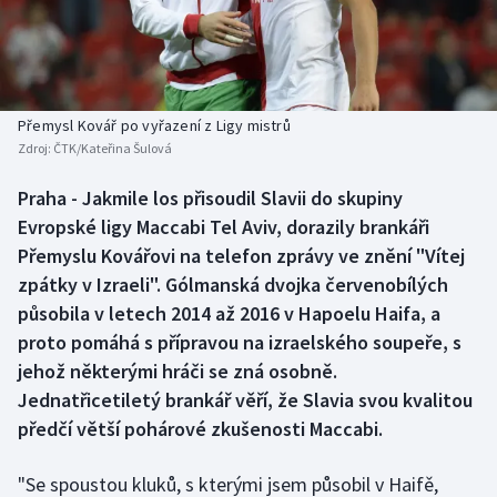
Baseball a softbal
Soutěže
Basketbal
Historické návraty
Biatlon
Aplikace ČT sport
Přemysl Kovář po vyřazení z Ligy mistrů
Zdroj:
ČTK/Kateřina Šulová
Boby a skeleton
AZ kvíz
Praha - Jakmile los přisoudil Slavii do skupiny
Evropské ligy Maccabi Tel Aviv, dorazily brankáři
Box
Přemyslu Kovářovi na telefon zprávy ve znění "Vítej
Curling
zpátky v Izraeli". Gólmanská dvojka červenobílých
působila v letech 2014 až 2016 v Hapoelu Haifa, a
Dostihy
proto pomáhá s přípravou na izraelského soupeře, s
jehož některými hráči se zná osobně.
Florbal
Jednatřicetiletý brankář věří, že Slavia svou kvalitou
předčí větší pohárové zkušenosti Maccabi.
Futsal
"Se spoustou kluků, s kterými jsem působil v Haifě,
Golf