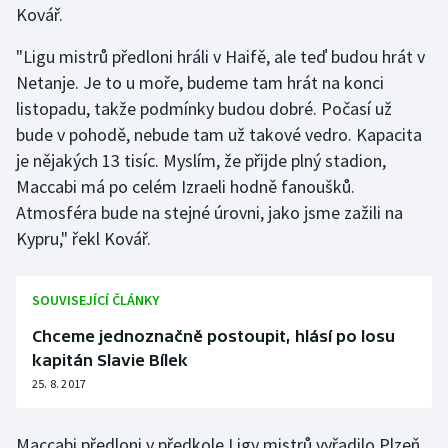
Kovář.
Olympijské hry
"Ligu mistrů předloni hráli v Haifě, ale teď budou hrát v
Parasport
Netanje. Je to u moře, budeme tam hrát na konci
listopadu, takže podmínky budou dobré. Počasí už
Plavání
bude v pohodě, nebude tam už takové vedro. Kapacita
je nějakých 13 tisíc. Myslím, že přijde plný stadion,
Plážový volejbal
Maccabi má po celém Izraeli hodně fanoušků.
Atmosféra bude na stejné úrovni, jako jsme zažili na
Ragby
Kypru," řekl Kovář.
Rychlobruslení
SOUVISEJÍCÍ ČLÁNKY
Rychlostní kanoistika
Chceme jednoznačně postoupit, hlásí po losu
kapitán Slavie Bílek
Short track
25. 8. 2017
Sportovní střelba
Maccabi předloni v předkole Ligy mistrů vyřadilo Plzeň.