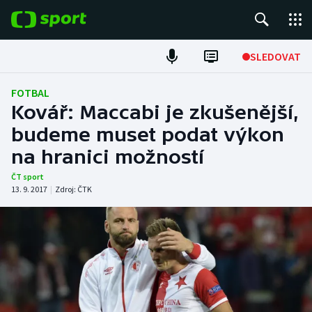
POPULÁRNÍ
SLEDOVAT
Fotbal
FOTBAL
Kovář: Maccabi je zkušenější,
Hokej
budeme muset podat výkon
na hranici možností
Tenis
ČT sport
Atletika
13. 9. 2017
|
Zdroj:
ČTK
Cyklistika
DALŠÍ SPORTY
Americký fotbal
NEPŘEHLÉDNĚTE