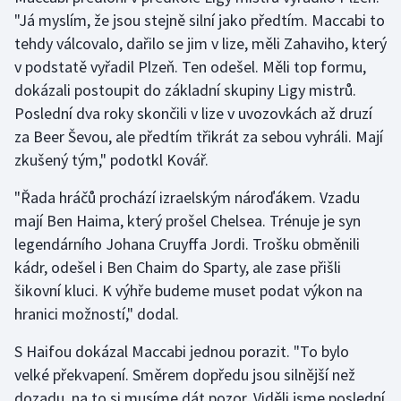
Stolní tenis
"Já myslím, že jsou stejně silní jako předtím. Maccabi to
tehdy válcovalo, dařilo se jim v lize, měli Zahaviho, který
Triatlon
v podstatě vyřadil Plzeň. Ten odešel. Měli top formu,
dokázali postoupit do základní skupiny Ligy mistrů.
Veslování
Poslední dva roky skončili v lize v uvozovkách až druzí
za Beer Ševou, ale předtím třikrát za sebou vyhráli. Mají
Vodní slalom
zkušený tým," podotkl Kovář.
Volejbal
"Řada hráčů prochází izraelským nároďákem. Vzadu
mají Ben Haima, který prošel Chelsea. Trénuje je syn
Ostatní
legendárního Johana Cruyffa Jordi. Trošku obměnili
kádr, odešel i Ben Chaim do Sparty, ale zase přišli
šikovní kluci. K výhře budeme muset podat výkon na
hranici možností," dodal.
S Haifou dokázal Maccabi jednou porazit. "To bylo
velké překvapení. Směrem dopředu jsou silnější než
dozadu, na to si musíme dát pozor. Viděli jsme poslední