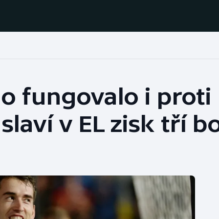
Házená
Ragby
o fungovalo i proti
Jezdectví
Rychlobruslení
slaví v EL zisk tří 
Rychlostní
Judo
kanoistika
Krasobruslení
Short track
Lezení
Sportovní střelba
Lyže a snowboard
Stolní tenis