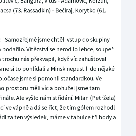
litevič, Bangura, Vitus - Adamovič, Korzun,
csa (73. Rassadkin) - Bečiraj, Korytko (61.
:
"Samozřejmě jsme chtěli vstup do skupiny
 podařilo. Vítězství se nerodilo lehce, soupeř
a trochu nás překvapil, když víc zahušťoval
jsme si to pohlídali a Minsk nepustili do nějaké
poločase jsme si pomohli standardkou. Ve
o prostoru měli víc a bohužel jsme tam
inále. Ale vyšlo nám střídání. Milan (Petržela)
kcí ve vápně a dá se říct, že tím gólem rozhodl
ádi za ten výsledek, máme v tabulce tři body a