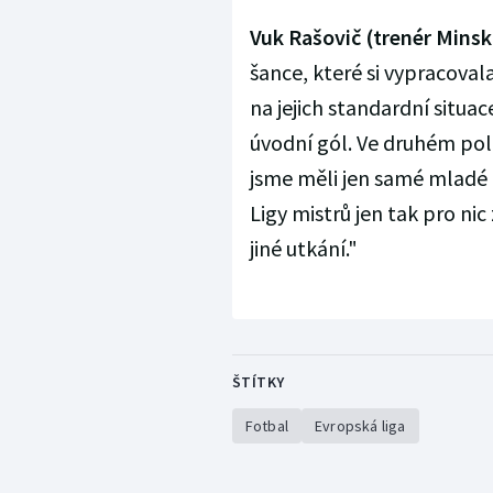
Vuk Rašovič (trenér Minsk
šance, které si vypracoval
na jejich standardní situac
úvodní gól. Ve druhém polo
jsme měli jen samé mladé h
Ligy mistrů jen tak pro nic
jiné utkání."
ŠTÍTKY
Fotbal
Evropská liga