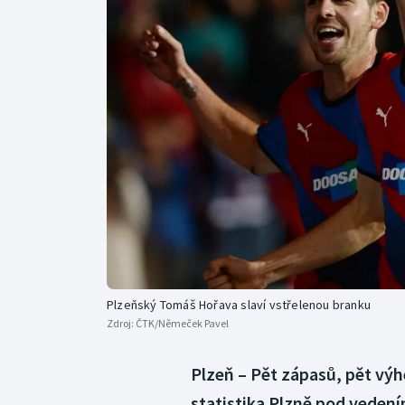
Curling
Dostihy
Florbal
Futsal
Golf
Gymnastika
Plzeňský Tomáš Hořava slaví vstřelenou branku
Zdroj:
ČTK/Němeček Pavel
Plzeň – Pět zápasů, pět výh
statistika Plzně pod vedení