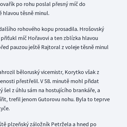
Kovařík po rohu poslal přesný míč do
ě hlavou těsně minul.
z dalšího rohového kopu prosadila. Hrošovský
 přiťukl míč Hořavovi a ten zblízka hlavou
řed pauzou ještě Rajtoral z voleje těsně minul
hrozil běloruský vicemistr, Korytko však z
nosti přestřelil. V 58. minutě mohl přidat
rý šel z úhlu sám na hostujícího brankáře, a
it, trefil jenom Gutorovu nohu. Byla to teprve
tyče.
iště plzeňský záložník Petržela a hned po