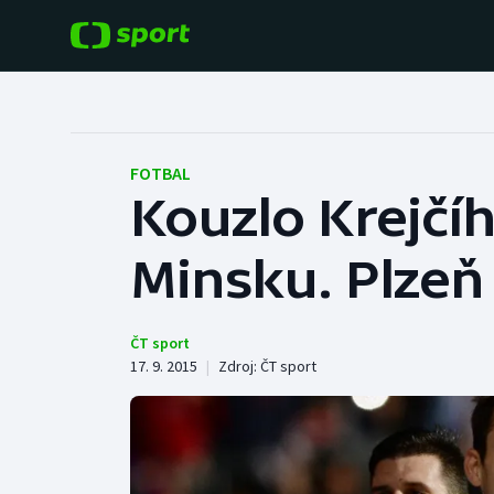
POPULÁRNÍ
DALŠÍ SPORTY
Fotbal
Americký fotbal
FOTBAL
Kouzlo Krejčíh
Hokej
Baseball a softbal
Minsku. Plzeň 
Tenis
Basketbal
Atletika
Biatlon
ČT sport
17. 9. 2015
|
Zdroj:
ČT sport
Cyklistika
Boby a skeleton
Box