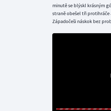
minutě se blýskl krásným g
straně obešel tři protihráče a
Západočeši náskok bez prob