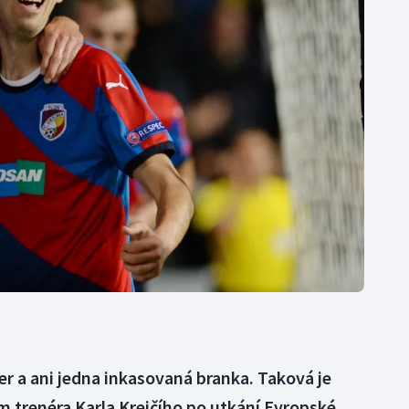
Moderní pětiboj
Triatlon
Motorsport
Veslování
Olympijské hry
Vodní slalom
Parasport
Volejbal
Plavání
Ostatní
Plážový volejbal
er a ani jedna inkasovaná branka. Taková je
m trenéra Karla Krejčího po utkání Evropské