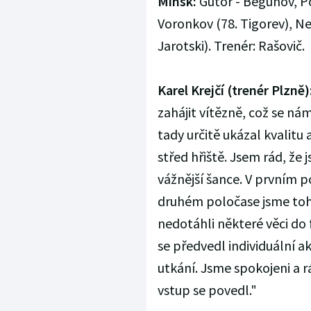
Minsk:
Gutor - Běgunov, Po
Voronkov (78. Tigorev), Nea
Jarotski). Trenér: Rašovič.
Karel Krejčí (trenér Plzně)
zahájit vítězně, což se nám
tady určitě ukázal kvalitu 
střed hřiště. Jsem rád, že 
vážnější šance. V prvním 
druhém poločase jsme toh
nedotáhli některé věci do f
se předvedl individuální a
utkání. Jsme spokojeni a r
vstup se povedl."