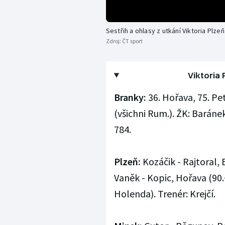
Sestřih a ohlasy z utkání Viktoria Plze
Zdroj:
ČT sport
Viktoria 
Branky:
36. Hořava, 75. Pet
(všichni Rum.). ŽK: Baránek
784.
Plzeň:
Kozáčik - Rajtoral,
Vaněk - Kopic, Hořava (90.+
Holenda). Trenér: Krejčí.