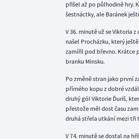
přišel až po půlhodině hry. 
šestnáctky, ale Baránek ješt
V 36. minutě už se Viktoria 
našel Procházku, který ještě
zamířil pod břevno. Krátce p
branku Minsku.
Po změně stran jako první za
přímého kopu z dobré vzdále
druhý gól Viktorie Ďuriš, kte
přestože měl dost času zamíř
druhá střela utkání mezi tři 
V 74. minutě se dostal na hř