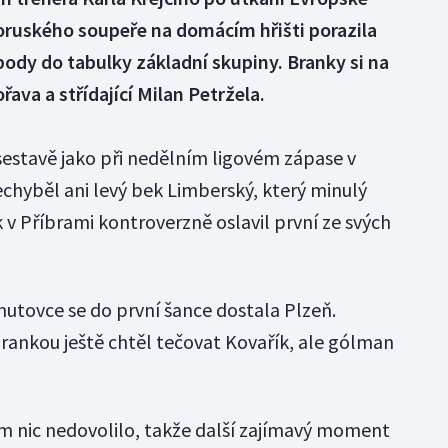
loruského soupeře na domácím hřišti porazila
i body do tabulky základní skupiny. Branky si na
ava a střídající Milan Petržela.
sestavě jako při nedělním ligovém zápase v
echyběl ani levý bek Limberský, který minulý
k v Příbrami kontroverzně oslavil první ze svých
utovce se do první šance dostala Plzeň.
brankou ještě chtěl tečovat Kovařík, ale gólman
nic nedovolilo, takže další zajímavý moment