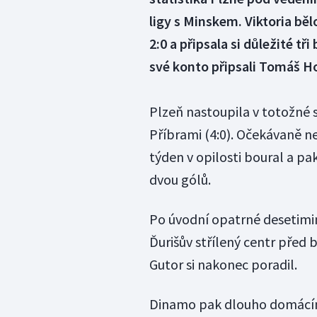
ligy s Minskem. Viktoria bě
2:0 a připsala si důležité tř
své konto připsali Tomáš Hoř
Plzeň nastoupila v totožné 
Příbrami (4:0). Očekávaně n
týden v opilosti boural a pa
dvou gólů.
Po úvodní opatrné desetimin
Ďurišův střílený centr před 
Gutor si nakonec poradil.
Dinamo pak dlouho domácím 