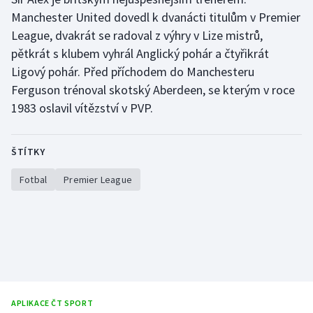
Manchester United dovedl k dvanácti titulům v Premier
Gymnastika
League, dvakrát se radoval z výhry v Lize mistrů,
pětkrát s klubem vyhrál Anglický pohár a čtyřikrát
Házená
Ligový pohár. Před příchodem do Manchesteru
Ferguson trénoval skotský Aberdeen, se kterým v roce
Jezdectví
1983 oslavil vítězství v PVP.
Judo
ŠTÍTKY
Krasobruslení
Fotbal
Premier League
Lezení
Lyže a snowboard
Moderní pětiboj
Motorsport
APLIKACE ČT SPORT