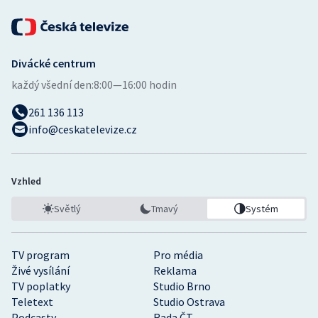
Stolní tenis
Triatlon
Divácké centrum
Veslování
každý všední den:
8:00—16:00 hodin
Vodní slalom
261 136 113
info@ceskatelevize.cz
Volejbal
Ostatní
Vzhled
Světlý
Tmavý
Systém
TV program
Pro média
Živé vysílání
Reklama
TV poplatky
Studio Brno
Teletext
Studio Ostrava
Podcasty
Rada ČT