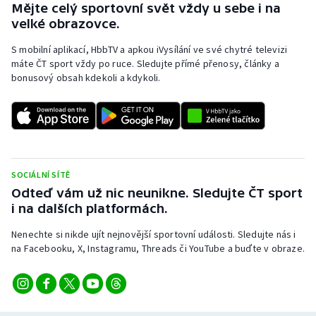
Mějte celý sportovní svět vždy u sebe i na
Olympijské hry
velké obrazovce.
S mobilní aplikací, HbbTV a apkou iVysílání ve své chytré televizi
Parasport
máte ČT sport vždy po ruce. Sledujte přímé přenosy, články a
bonusový obsah kdekoli a kdykoli.
Plavání
Plážový volejbal
Ragby
SOCIÁLNÍ SÍTĚ
Rychlobruslení
Odteď vám už nic neunikne. Sledujte ČT sport
i na dalších platformách.
Rychlostní kanoistika
Nenechte si nikde ujít nejnovější sportovní události. Sledujte nás i
na Facebooku, X, Instagramu, Threads či YouTube a buďte v obraze.
Short track
Sportovní střelba