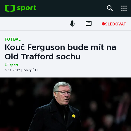
POPULÁRNÍ
SLEDOVAT
Fotbal
FOTBAL
Kouč Ferguson bude mít na
Hokej
Old Trafford sochu
Tenis
ČT sport
6. 11. 2012
|
Zdroj:
ČTK
Atletika
Cyklistika
DALŠÍ SPORTY
Americký fotbal
NEPŘEHLÉDNĚTE