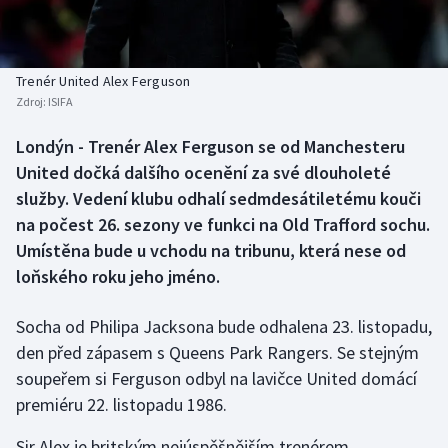
Baseball a softbal
Soutěže
Basketbal
Historické návraty
Trenér United Alex Ferguson
Zdroj:
ISIFA
Biatlon
Aplikace ČT sport
Londýn - Trenér Alex Ferguson se od Manchesteru
Boby a skeleton
AZ kvíz
United dočká dalšího ocenění za své dlouholeté
služby. Vedení klubu odhalí sedmdesátiletému kouči
Box
na počest 26. sezony ve funkci na Old Trafford sochu.
Umístěna bude u vchodu na tribunu, která nese od
Curling
loňského roku jeho jméno.
Dostihy
Socha od Philipa Jacksona bude odhalena 23. listopadu,
Florbal
den před zápasem s Queens Park Rangers. Se stejným
soupeřem si Ferguson odbyl na lavičce United domácí
Futsal
premiéru 22. listopadu 1986.
Sir Alex je britským nejúspěšnějším trenérem.
Golf