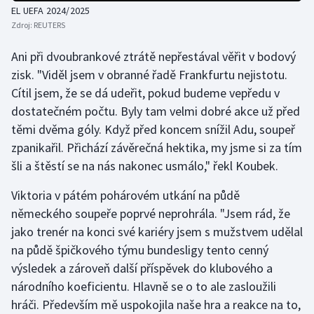
EL UEFA 2024/2025
Olympijské hry
Zdroj:
REUTERS
Parasport
Ani při dvoubrankové ztrátě nepřestával věřit v bodový
zisk. "Viděl jsem v obranné řadě Frankfurtu nejistotu.
Plavání
Cítil jsem, že se dá udeřit, pokud budeme vepředu v
dostatečném počtu. Byly tam velmi dobré akce už před
Plážový volejbal
těmi dvěma góly. Když před koncem snížil Adu, soupeř
zpanikařil. Přichází závěrečná hektika, my jsme si za tím
Ragby
šli a štěstí se na nás nakonec usmálo," řekl Koubek.
Rychlobruslení
Viktoria v pátém pohárovém utkání na půdě
německého soupeře poprvé neprohrála. "Jsem rád, že
Rychlostní kanoistika
jako trenér na konci své kariéry jsem s mužstvem udělal
na půdě špičkového týmu bundesligy tento cenný
Short track
výsledek a zároveň další příspěvek do klubového a
národního koeficientu. Hlavně se o to ale zasloužili
Sportovní střelba
hráči. Především mě uspokojila naše hra a reakce na to,