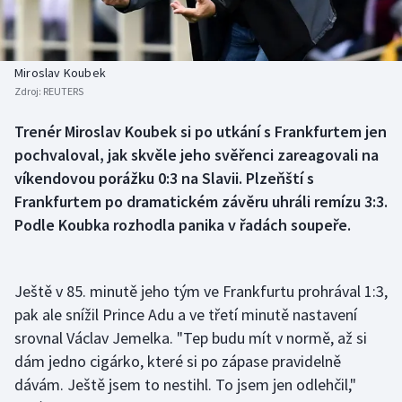
Baseball a softbal
Soutěže
Basketbal
Historické návraty
Miroslav Koubek
Zdroj:
REUTERS
Biatlon
Aplikace ČT sport
Trenér Miroslav Koubek si po utkání s Frankfurtem jen
Boby a skeleton
AZ kvíz
pochvaloval, jak skvěle jeho svěřenci zareagovali na
víkendovou porážku 0:3 na Slavii. Plzeňští s
Box
Frankfurtem po dramatickém závěru uhráli remízu 3:3.
Podle Koubka rozhodla panika v řadách soupeře.
Curling
Dostihy
Ještě v 85. minutě jeho tým ve Frankfurtu prohrával 1:3,
pak ale snížil Prince Adu a ve třetí minutě nastavení
Florbal
srovnal Václav Jemelka. "Tep budu mít v normě, až si
Futsal
dám jedno cigárko, které si po zápase pravidelně
dávám. Ještě jsem to nestihl. To jsem jen odlehčil,"
Golf