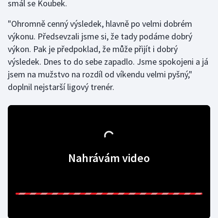
smál se Koubek.
Gymnastika
"Ohromně cenný výsledek, hlavně po velmi dobrém
výkonu. Předsevzali jsme si, že tady podáme dobrý
Házená
výkon. Pak je předpoklad, že může přijít i dobrý
výsledek. Dnes to do sebe zapadlo. Jsme spokojeni a já
Jezdectví
jsem na mužstvo na rozdíl od víkendu velmi pyšný,"
doplnil nejstarší ligový trenér.
Judo
Krasobruslení
Lezení
Nahrávám video
Lyže a snowboard
Moderní pětiboj
Motorsport