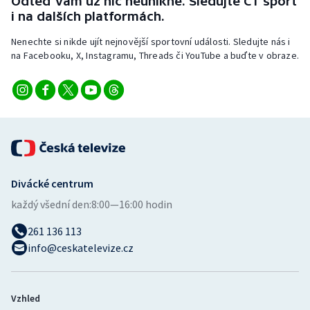
Odteď vám už nic neunikne. Sledujte ČT sport
i na dalších platformách.
Nenechte si nikde ujít nejnovější sportovní události. Sledujte nás i
na Facebooku, X, Instagramu, Threads či YouTube a buďte v obraze.
Divácké centrum
každý všední den:
8:00—16:00 hodin
261 136 113
info@ceskatelevize.cz
Vzhled