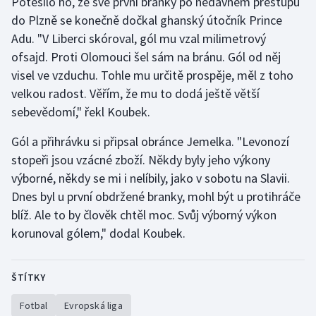
Potěšilo ho, že své první branky po nedávném přestupu
do Plzně se konečně dočkal ghanský útočník Prince
Adu. "V Liberci skóroval, gól mu vzal milimetrový
ofsajd. Proti Olomouci šel sám na bránu. Gól od něj
visel ve vzduchu. Tohle mu určitě prospěje, měl z toho
velkou radost. Věřím, že mu to dodá ještě větší
sebevědomí," řekl Koubek.
Gól a přihrávku si připsal obránce Jemelka. "Levonozí
stopeři jsou vzácné zboží. Někdy byly jeho výkony
výborné, někdy se mi i nelíbily, jako v sobotu na Slavii.
Dnes byl u první obdržené branky, mohl být u protihráče
blíž. Ale to by člověk chtěl moc. Svůj výborný výkon
korunoval gólem," dodal Koubek.
ŠTÍTKY
Fotbal
Evropská liga