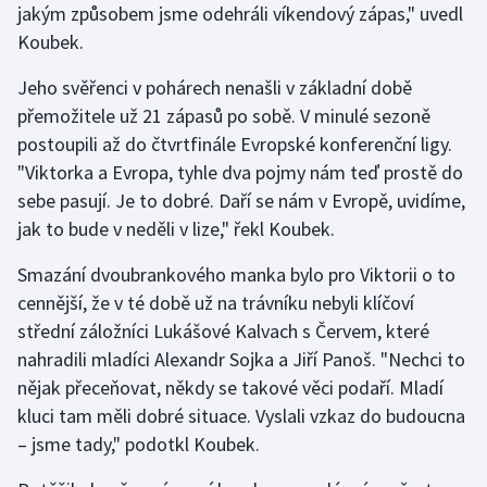
jakým způsobem jsme odehráli víkendový zápas," uvedl
Stolní tenis
Koubek.
Triatlon
Jeho svěřenci v pohárech nenašli v základní době
přemožitele už 21 zápasů po sobě. V minulé sezoně
Veslování
postoupili až do čtvrtfinále Evropské konferenční ligy.
"Viktorka a Evropa, tyhle dva pojmy nám teď prostě do
Vodní slalom
sebe pasují. Je to dobré. Daří se nám v Evropě, uvidíme,
Volejbal
jak to bude v neděli v lize," řekl Koubek.
Smazání dvoubrankového manka bylo pro Viktorii o to
Ostatní
cennější, že v té době už na trávníku nebyli klíčoví
střední záložníci Lukášové Kalvach s Červem, které
nahradili mladíci Alexandr Sojka a Jiří Panoš. "Nechci to
nějak přeceňovat, někdy se takové věci podaří. Mladí
kluci tam měli dobré situace. Vyslali vzkaz do budoucna
– jsme tady," podotkl Koubek.