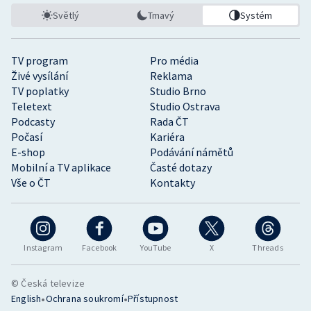
Světlý
Tmavý
Systém
TV program
Pro média
Živé vysílání
Reklama
TV poplatky
Studio Brno
Teletext
Studio Ostrava
Podcasty
Rada ČT
Počasí
Kariéra
E-shop
Podávání námětů
Mobilní a TV aplikace
Časté dotazy
Vše o ČT
Kontakty
Instagram
Facebook
YouTube
X
Threads
© Česká televize
•
•
English
Ochrana soukromí
Přístupnost