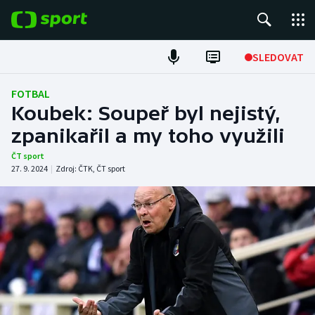
POPULÁRNÍ
SLEDOVAT
Fotbal
FOTBAL
Koubek: Soupeř byl nejistý,
Hokej
zpanikařil a my toho využili
Tenis
ČT sport
27. 9. 2024
|
Zdroj:
ČTK
,
ČT sport
Atletika
Cyklistika
DALŠÍ SPORTY
Americký fotbal
NEPŘEHLÉDNĚTE