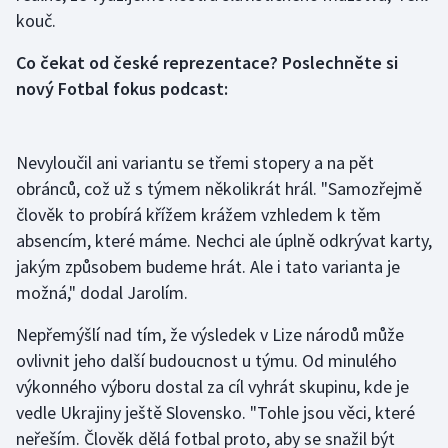
kouč.
Olympijské hry
Co čekat od české reprezentace? Poslechněte si
Parasport
nový Fotbal fokus podcast:
Plavání
Nevyloučil ani variantu se třemi stopery a na pět
Plážový volejbal
obránců, což už s týmem několikrát hrál. "Samozřejmě
člověk to probírá křížem krážem vzhledem k těm
Ragby
absencím, které máme. Nechci ale úplně odkrývat karty,
jakým způsobem budeme hrát. Ale i tato varianta je
Rychlobruslení
možná," dodal Jarolím.
Rychlostní kanoistika
Nepřemýšlí nad tím, že výsledek v Lize národů může
ovlivnit jeho další budoucnost u týmu. Od minulého
Short track
výkonného výboru dostal za cíl vyhrát skupinu, kde je
vedle Ukrajiny ještě Slovensko. "Tohle jsou věci, které
Sportovní střelba
neřeším. Člověk dělá fotbal proto, aby se snažil být