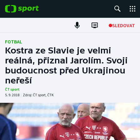
POPULÁRNÍ
SLEDOVAT
Fotbal
FOTBAL
Kostra ze Slavie je velmi
Hokej
reálná, přiznal Jarolím. Svoji
budoucnost před Ukrajinou
Tenis
neřeší
Atletika
ČT sport
5. 9. 2018
|
Zdroj:
ČT sport
,
ČTK
Cyklistika
DALŠÍ SPORTY
Americký fotbal
NEPŘEHLÉDNĚTE