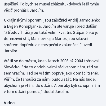
Stolní tenis
úspěšný. To bych se musel zbláznit, kdybych řešil tyhle
věci," prohlásil Jarolím.
Triatlon
Ukrajinskými oporami jsou záložníci Andrij Jarmolenko
a Evgen Konopljanka, Jarolím ale varuje i před dalšími.
Veslování
"Středoví hráči jsou také velmi kvalitní. Stěpaněnko je
Vodní slalom
defenzivní štít, Malinovskij a Marlos jsou šikovní
směrem dopředu a nebezpeční v zakončení," uvedl
Volejbal
Jarolím.
Ostatní
Vrátil se do města, kde v letech 2003 až 2004 trénoval
Slovácko. "Na to období velmi rád vzpomínám, rád se
sem vracím. Teď se vrátím poprvé jako domácí trenér.
Věřím, že fanoušci za námi budou stát. Na nás bude,
abychom je vtáhli do utkání. A oni aby byli schopni nám
v tom utkání pomoci," dodal Jarolím.
Videa