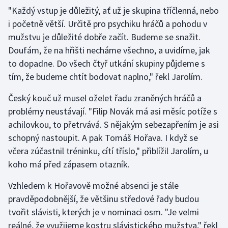
"Každý vstup je důležitý, ať už je skupina tříčlenná, nebo
i početně větší. Určitě pro psychiku hráčů a pohodu v
Gymnastika
mužstvu je důležité dobře začít. Budeme se snažit.
Házená
Doufám, že na hřišti necháme všechno, a uvidíme, jak
to dopadne. Do všech čtyř utkání skupiny půjdeme s
Jezdectví
tím, že budeme chtít bodovat naplno," řekl Jarolím.
Judo
Český kouč už musel oželet řadu zraněných hráčů a
problémy neustávají. "Filip Novák má asi měsíc potíže s
Krasobruslení
achilovkou, to přetrvává. S nějakým sebezapřením je asi
schopný nastoupit. A pak Tomáš Hořava. I když se
Lezení
včera zúčastnil tréninku, cítí tříslo," přiblížil Jarolím, u
koho má před zápasem otazník.
Lyže a snowboard
Vzhledem k Hořavově možné absenci je stále
Moderní pětiboj
pravděpodobnější, že většinu středové řady budou
tvořit slávisti, kterých je v nominaci osm. "Je velmi
Motorsport
reálné, že využijeme kostru slávistického mužstva," řekl