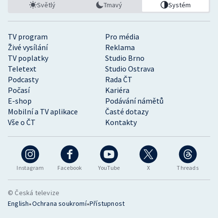
Světlý
Tmavý
Systém
TV program
Pro média
Živé vysílání
Reklama
TV poplatky
Studio Brno
Teletext
Studio Ostrava
Podcasty
Rada ČT
Počasí
Kariéra
E-shop
Podávání námětů
Mobilní a TV aplikace
Časté dotazy
Vše o ČT
Kontakty
Instagram
Facebook
YouTube
X
Threads
© Česká televize
•
•
English
Ochrana soukromí
Přístupnost