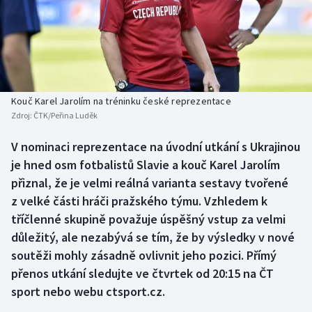
Baseball a softbal
Soutěže
Basketbal
Historické návraty
Biatlon
Aplikace ČT sport
Kouč Karel Jarolím na tréninku české reprezentace
Boby a skeleton
AZ kvíz
Zdroj:
ČTK/Peřina Luděk
Box
V nominaci reprezentace na úvodní utkání s Ukrajinou
je hned osm fotbalistů Slavie a kouč Karel Jarolím
Curling
přiznal, že je velmi reálná varianta sestavy tvořené
z velké části hráči pražského týmu. Vzhledem k
Dostihy
tříčlenné skupině považuje úspěšný vstup za velmi
důležitý, ale nezabývá se tím, že by výsledky v nové
Florbal
soutěži mohly zásadně ovlivnit jeho pozici. Přímý
přenos utkání sledujte ve čtvrtek od 20:15 na ČT
Futsal
sport nebo webu ctsport.cz.
Golf