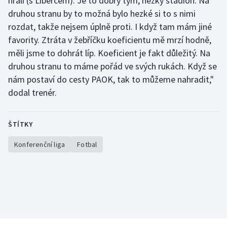
hráli (s Libercem). Je to dobrý tým, hezký stadion. Na
druhou stranu by to možná bylo hezké si to s nimi
rozdat, takže nejsem úplně proti. I když tam mám jiné
favority. Ztráta v žebříčku koeficientu mě mrzí hodně,
měli jsme to dohrát líp. Koeficient je fakt důležitý. Na
druhou stranu to máme pořád ve svých rukách. Když se
nám postaví do cesty PAOK, tak to můžeme nahradit,"
dodal trenér.
ŠTÍTKY
Konferenční liga
Fotbal