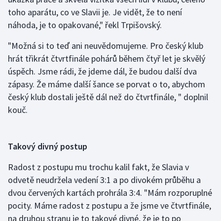
toho aparátu, co ve Slavii je. Je vidět, že to není
Olympijské hry
náhoda, je to opakované," řekl Trpišovský.
Parasport
"Možná si to teď ani neuvědomujeme. Pro český klub
hrát třikrát čtvrtfinále pohárů během čtyř let je skvělý
Plavání
úspěch. Jsme rádi, že jdeme dál, že budou další dva
zápasy. Že máme další šance se porvat o to, abychom
Plážový volejbal
český klub dostali ještě dál než do čtvrtfinále, " doplnil
kouč.
Ragby
Rychlobruslení
Takový divný postup
Rychlostní kanoistika
Radost z postupu mu trochu kalil fakt, že Slavia v
odvetě neudržela vedení 3:1 a po divokém průběhu a
Short track
dvou červených kartách prohrála 3:4. "Mám rozporuplné
Sportovní střelba
pocity. Máme radost z postupu a že jsme ve čtvrtfinále,
na druhou stranu je to takové divné, že je to po