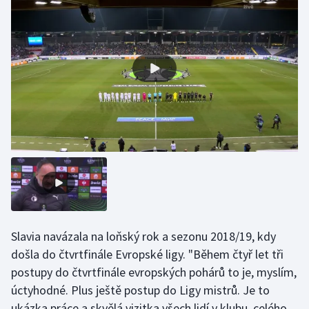
Gymnastika
Házená
Jezdectví
Judo
Krasobruslení
Lezení
Lyže a snowboard
Slavia navázala na loňský rok a sezonu 2018/19, kdy
došla do čtvrtfinále Evropské ligy. "Během čtyř let tři
Moderní pětiboj
postupy do čtvrtfinále evropských pohárů to je, myslím,
úctyhodné. Plus ještě postup do Ligy mistrů. Je to
Motorsport
ukázka práce a skvělá vizitka všech lidí v klubu, celého