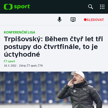
POPULÁRNÍ
SLEDOVAT
Fotbal
KONFERENČNÍ LIGA
Trpišovský: Během čtyř let tři
Hokej
postupy do čtvrtfinále, to je
úctyhodné
Tenis
ČT sport
Atletika
18. 3. 2022
|
Zdroj:
ČT sport
,
ČTK
Cyklistika
DALŠÍ SPORTY
Americký fotbal
NEPŘEHLÉDNĚTE