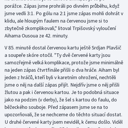
Stolní tenis
porážce. Zápas jsme prohráli po divném průběhu, když
jsme vedli 3:1. Po gólu na 2:1 jsme zápas mohli dohrát v
Triatlon
klidu, ale hloupým faulem na červenou jsme si to
zbytečně zkomplikovali," litoval Trpišovský vyloučení
Veslování
Aihama Ousoua ze 42. minuty.
Vodní slalom
V 85. minutě dostal červenou kartu ještě Srdjan Plavšič
a soupeře skóre otočil. "Ty dvě červené karty jsou
Volejbal
samozřejmě velká komplikace, protože jsme minimálně
na jeden zápas čtvrtfinále přišli o dva hráče. Aiham byl
Ostatní
jeden z hráčů, kteří byli v karetním ohrožení, nechtěli
jsme o něj na další zápas přijít. Nejdřív jsme o něj přišli
žlutou a pak i červenou kartou. Je to podobná situace
jako na podzim (v derby), že šel s kartou do faulu, do
běžeckého souboje. Před zápasem jsme se na to
upozorňovali, že se nechceme do těchto situací dostat.
U druhé červené karty jsem neviděl, k čemu došlo. Viděl