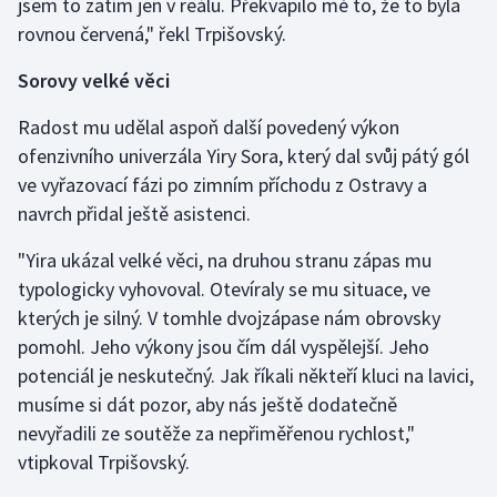
jsem to zatím jen v reálu. Překvapilo mě to, že to byla
rovnou červená," řekl Trpišovský.
Sorovy velké věci
Radost mu udělal aspoň další povedený výkon
ofenzivního univerzála Yiry Sora, který dal svůj pátý gól
ve vyřazovací fázi po zimním příchodu z Ostravy a
navrch přidal ještě asistenci.
"Yira ukázal velké věci, na druhou stranu zápas mu
typologicky vyhovoval. Otevíraly se mu situace, ve
kterých je silný. V tomhle dvojzápase nám obrovsky
pomohl. Jeho výkony jsou čím dál vyspělejší. Jeho
potenciál je neskutečný. Jak říkali někteří kluci na lavici,
musíme si dát pozor, aby nás ještě dodatečně
nevyřadili ze soutěže za nepřiměřenou rychlost,"
vtipkoval Trpišovský.