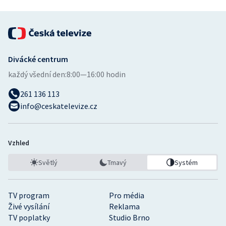
Divácké centrum
každý všední den:
8:00—16:00 hodin
261 136 113
info@ceskatelevize.cz
Vzhled
Světlý
Tmavý
Systém
TV program
Pro média
Živé vysílání
Reklama
TV poplatky
Studio Brno