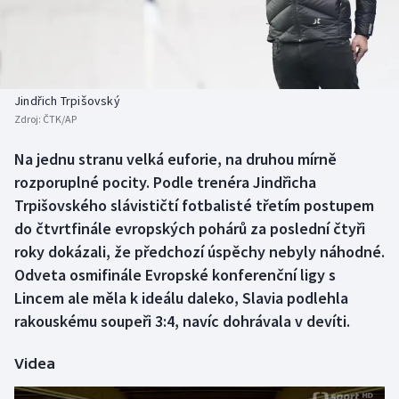
Baseball a softbal
Soutěže
Basketbal
Historické návraty
Biatlon
Aplikace ČT sport
Jindřich Trpišovský
Zdroj:
ČTK/AP
Boby a skeleton
AZ kvíz
Na jednu stranu velká euforie, na druhou mírně
rozporuplné pocity. Podle trenéra Jindřicha
Box
Trpišovského slávističtí fotbalisté třetím postupem
Curling
do čtvrtfinále evropských pohárů za poslední čtyři
roky dokázali, že předchozí úspěchy nebyly náhodné.
Dostihy
Odveta osmifinále Evropské konferenční ligy s
Lincem ale měla k ideálu daleko, Slavia podlehla
Florbal
rakouskému soupeři 3:4, navíc dohrávala v devíti.
Futsal
Videa
Golf