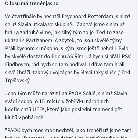
O losu má trenér jasno
Ve čtvrtfinále by nechtěl Feyenoord Rotterdam, s nímž
se už Slavia utkala ve skupině. "Zaprvé jsme s ním už
hráli a zadruhé víme, jak silný tým to je. Teď to zase
ukázali s Partizanem. A zbytek, to jsou skvělé týmy.
Přáli bychom si někoho, s kým jsme ještě nehráli. Bylo
by skvělé dostat do Edenu AS Řím. Já bych si přál i PSV
Eindhoven, rád bych se tam podíval. I dříve tam hráli
skvělí hráči, takový dvojzápas by Slavii taky slušel," řekl
Trpišovský.
Jeho tým může narazit i na PAOK Soluň, s nímž Slavia
svádí souboj o 15. místo v žebříčku národních
koeficientů UEFA, které jako poslední znamená pět
klubů v pohárech.
"PAOK bych moc moc nechtěl, jako trenéři už jsme tam