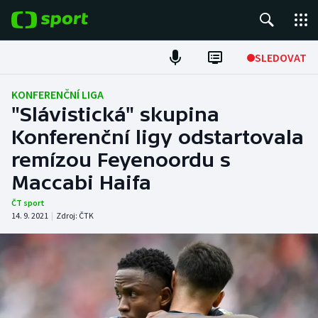
POPULÁRNÍ
SLEDOVAT
Fotbal
KONFERENČNÍ LIGA
"Slávistická" skupina
Hokej
Konferenční ligy odstartovala
remízou Feyenoordu s
Tenis
Maccabi Haifa
Atletika
ČT sport
14. 9. 2021
|
Zdroj:
ČTK
Cyklistika
DALŠÍ SPORTY
Americký fotbal
NEPŘEHLÉDNĚTE