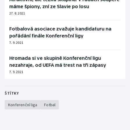
Stolní tenis
máme špiony, zní ze Slavie po losu
27. 8. 2021
Triatlon
Fotbalová asociace zvažuje kandidaturu na
Veslování
pořádání finále Konferenční ligy
7. 9. 2021
Vodní slalom
Hromada si ve skupině Konferenční ligu
Volejbal
nezahraje, od UEFA má trest na tři zápasy
7. 9. 2021
Ostatní
ŠTÍTKY
Konferenční liga
Fotbal