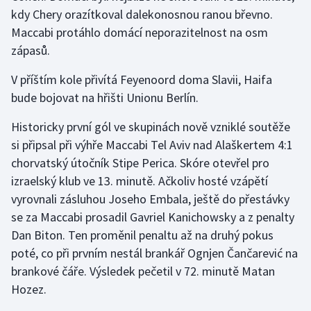
kdy Chery orazítkoval dalekonosnou ranou břevno.
Maccabi protáhlo domácí neporazitelnost na osm
Gymnastika
zápasů.
Házená
V příštím kole přivítá Feyenoord doma Slavii, Haifa
bude bojovat na hřišti Unionu Berlín.
Jezdectví
Historicky první gól ve skupinách nově vzniklé soutěže
Judo
si připsal při výhře Maccabi Tel Aviv nad Alaškertem 4:1
chorvatský útočník Stipe Perica. Skóre otevřel pro
Krasobruslení
izraelský klub ve 13. minutě. Ačkoliv hosté vzápětí
vyrovnali zásluhou Joseho Embala, ještě do přestávky
Lezení
se za Maccabi prosadil Gavriel Kanichowsky a z penalty
Lyže a snowboard
Dan Biton. Ten proměnil penaltu až na druhý pokus
poté, co při prvním nestál brankář Ognjen Čančarević na
Moderní pětiboj
brankové čáře. Výsledek pečetil v 72. minutě Matan
Hozez.
Motorsport