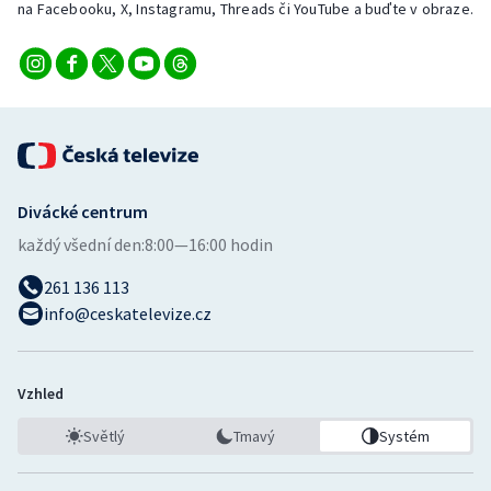
na Facebooku, X, Instagramu, Threads či YouTube a buďte v obraze.
Divácké centrum
každý všední den:
8:00—16:00 hodin
261 136 113
info@ceskatelevize.cz
Vzhled
Světlý
Tmavý
Systém