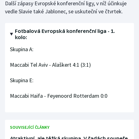
Další zápasy Evropské konferenční ligy, v níž účinkuje
Olympijské hry
vedle Slavie také Jablonec, se uskuteční ve čtvrtek.
Parasport
Fotbalová Evropská konferenční liga - 1.
kolo:
Plavání
Skupina A:
Plážový volejbal
Maccabi Tel Aviv - Alaškert 4:1 (3:1)
Ragby
Skupina E:
Rychlobruslení
Maccabi Haifa - Feyenoord Rotterdam 0:0
Rychlostní kanoistika
Short track
SOUVISEJÍCÍ ČLÁNKY
Sportovní střelba
Atraktivní, ale těžká skupina. V řadách soupeře