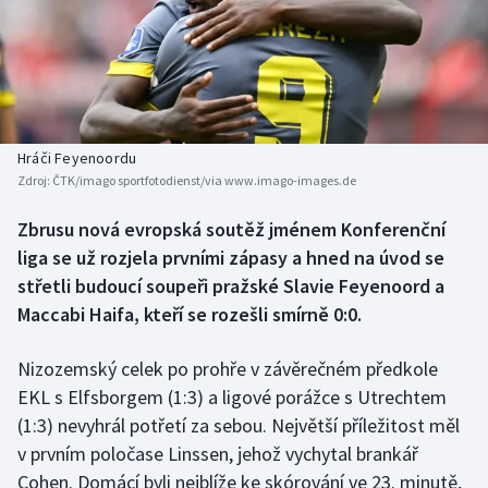
Baseball a softbal
Soutěže
Basketbal
Historické návraty
Biatlon
Aplikace ČT sport
Hráči Feyenoordu
Boby a skeleton
AZ kvíz
Zdroj:
ČTK/imago sportfotodienst/via www.imago-images.de
Box
Zbrusu nová evropská soutěž jménem Konferenční
liga se už rozjela prvními zápasy a hned na úvod se
Curling
střetli budoucí soupeři pražské Slavie Feyenoord a
Maccabi Haifa, kteří se rozešli smírně 0:0.
Dostihy
Nizozemský celek po prohře v závěrečném předkole
Florbal
EKL s Elfsborgem (1:3) a ligové porážce s Utrechtem
(1:3) nevyhrál potřetí za sebou. Největší příležitost měl
Futsal
v prvním poločase Linssen, jehož vychytal brankář
Cohen. Domácí byli nejblíže ke skórování ve 23. minutě,
Golf