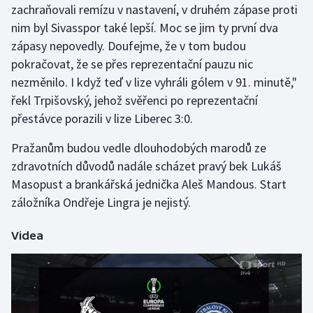
zachraňovali remízu v nastavení, v druhém zápase proti
nim byl Sivasspor také lepší. Moc se jim ty první dva
zápasy nepovedly. Doufejme, že v tom budou
pokračovat, že se přes reprezentační pauzu nic
nezměnilo. I když teď v lize vyhráli gólem v 91. minutě,"
řekl Trpišovský, jehož svěřenci po reprezentační
přestávce porazili v lize Liberec 3:0.
Pražanům budou vedle dlouhodobých marodů ze
zdravotních důvodů nadále scházet pravý bek Lukáš
Masopust a brankářská jednička Aleš Mandous. Start
záložníka Ondřeje Lingra je nejistý.
Videa