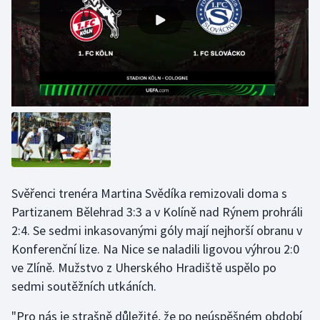
Svěřenci trenéra Martina Svědíka remizovali doma s
Partizanem Bělehrad 3:3 a v Kolíně nad Rýnem prohráli
2:4. Se sedmi inkasovanými góly mají nejhorší obranu v
Konferenční lize. Na Nice se naladili ligovou výhrou 2:0
ve Zlíně. Mužstvo z Uherského Hradiště uspělo po
sedmi soutěžních utkáních.
"Pro nás je strašně důležité, že po neúspěšném období