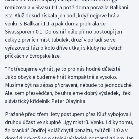
remizovala v Sivasu 1:1 a poté doma porazila Ballkani
Olympijské hry
3:2. Kluž dosud získala jen bod, když nejprve hrála
venku s Ballkani 1:1 a pak doma prohrála se
Parasport
Sivassporem 0:1. Do osmifinále přímo postoupí jen
celky z prvních míst tabulek, druzí v pořadí se ve
Plavání
vyřazovací fázi o kolo dříve utkají s kluby na třetích
Plážový volejbal
příčkách v Evropské lize.
"Potřebujeme vyhrát, je to pro nás hodně důležité.
Ragby
Jako obvykle budeme hrát kompaktně a vysoko.
Rychlobruslení
Musíme být na zápas připraveni, nebude to jednoduché.
Ale jsem přesvědčen, že uhrajeme dobrý výsledek," řekl
Rychlostní kanoistika
slávistický křídelník Peter Olayinka.
Pražané před třemi lety postupem přes Kluž vybojovali
Short track
druhou účast ve skupině Ligy mistrů. Venku i díky tomu,
Sportovní střelba
že brankář Ondřej Kolář chytil penaltu, zvítězili 1:0 a v
domácí odvetě se o stejný výsledek postaral gólem Jan