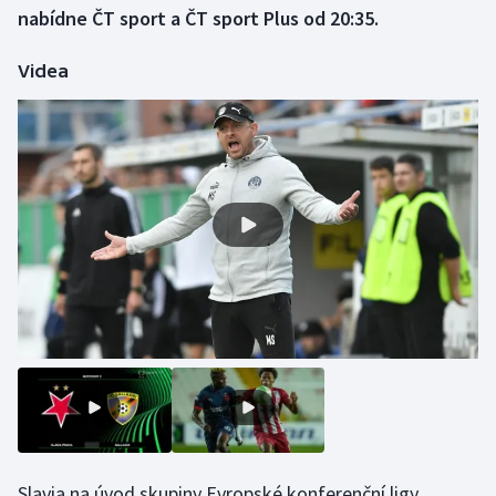
nabídne ČT sport a ČT sport Plus od 20:35.
Gymnastika
Videa
Házená
Jezdectví
Judo
Krasobruslení
Lezení
Lyže a snowboard
Moderní pětiboj
Motorsport
Slavia na úvod skupiny Evropské konferenční ligy