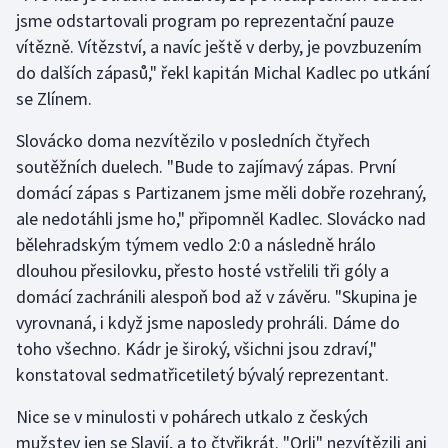
jsme odstartovali program po reprezentační pauze
vítězně. Vítězství, a navíc ještě v derby, je povzbuzením
do dalších zápasů," řekl kapitán Michal Kadlec po utkání
se Zlínem.
Slovácko doma nezvítězilo v posledních čtyřech
soutěžních duelech. "Bude to zajímavý zápas. První
domácí zápas s Partizanem jsme měli dobře rozehraný,
ale nedotáhli jsme ho," připomněl Kadlec. Slovácko nad
bělehradským týmem vedlo 2:0 a následně hrálo
dlouhou přesilovku, přesto hosté vstřelili tři góly a
domácí zachránili alespoň bod až v závěru. "Skupina je
vyrovnaná, i když jsme naposledy prohráli. Dáme do
toho všechno. Kádr je široký, všichni jsou zdraví,"
konstatoval sedmatřicetiletý bývalý reprezentant.
Nice se v minulosti v pohárech utkalo z českých
mužstev jen se Slavií, a to čtyřikrát. "Orli" nezvítězili ani