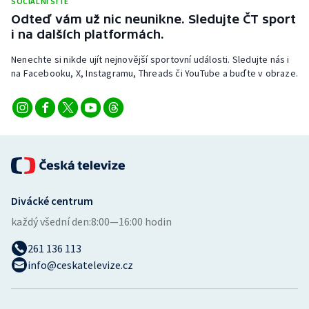
SOCIÁLNÍ SÍTĚ
Odteď vám už nic neunikne. Sledujte ČT sport
i na dalších platformách.
Nenechte si nikde ujít nejnovější sportovní události. Sledujte nás i
na Facebooku, X, Instagramu, Threads či YouTube a buďte v obraze.
Divácké centrum
každý všední den:
8:00—16:00 hodin
261 136 113
info@ceskatelevize.cz