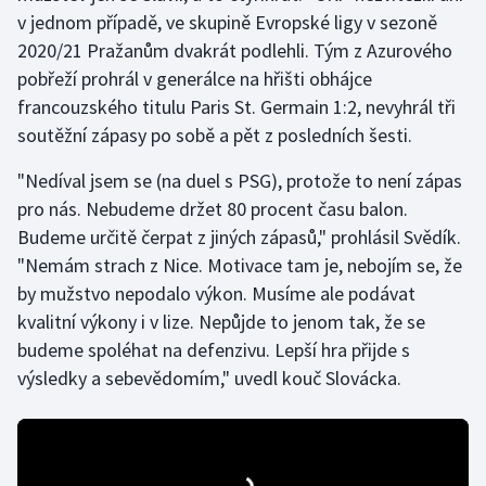
v jednom případě, ve skupině Evropské ligy v sezoně
2020/21 Pražanům dvakrát podlehli. Tým z Azurového
pobřeží prohrál v generálce na hřišti obhájce
francouzského titulu Paris St. Germain 1:2, nevyhrál tři
soutěžní zápasy po sobě a pět z posledních šesti.
"Nedíval jsem se (na duel s PSG), protože to není zápas
pro nás. Nebudeme držet 80 procent času balon.
Budeme určitě čerpat z jiných zápasů," prohlásil Svědík.
"Nemám strach z Nice. Motivace tam je, nebojím se, že
by mužstvo nepodalo výkon. Musíme ale podávat
kvalitní výkony i v lize. Nepůjde to jenom tak, že se
budeme spoléhat na defenzivu. Lepší hra přijde s
výsledky a sebevědomím," uvedl kouč Slovácka.