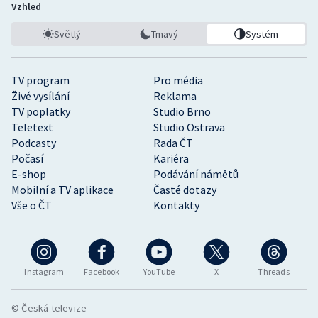
Vzhled
Světlý
Tmavý
Systém
TV program
Pro média
Živé vysílání
Reklama
TV poplatky
Studio Brno
Teletext
Studio Ostrava
Podcasty
Rada ČT
Počasí
Kariéra
E-shop
Podávání námětů
Mobilní a TV aplikace
Časté dotazy
Vše o ČT
Kontakty
Instagram
Facebook
YouTube
X
Threads
© Česká televize