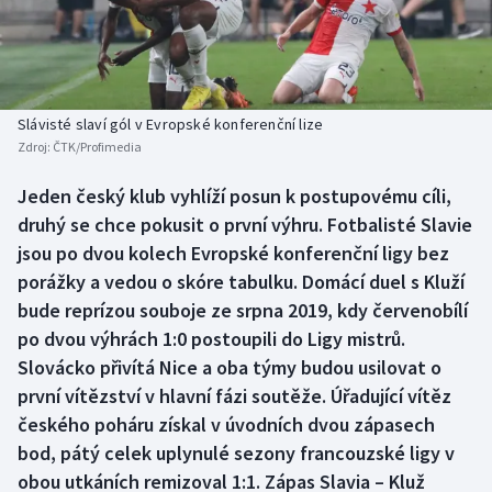
Baseball a softbal
Soutěže
Basketbal
Historické návraty
Biatlon
Aplikace ČT sport
Slávisté slaví gól v Evropské konferenční lize
Zdroj:
ČTK/Profimedia
Boby a skeleton
AZ kvíz
Jeden český klub vyhlíží posun k postupovému cíli,
druhý se chce pokusit o první výhru. Fotbalisté Slavie
Box
jsou po dvou kolech Evropské konferenční ligy bez
Curling
porážky a vedou o skóre tabulku. Domácí duel s Kluží
bude reprízou souboje ze srpna 2019, kdy červenobílí
Dostihy
po dvou výhrách 1:0 postoupili do Ligy mistrů.
Slovácko přivítá Nice a oba týmy budou usilovat o
Florbal
první vítězství v hlavní fázi soutěže. Úřadující vítěz
českého poháru získal v úvodních dvou zápasech
Futsal
bod, pátý celek uplynulé sezony francouzské ligy v
obou utkáních remizoval 1:1. Zápas Slavia – Kluž
Golf