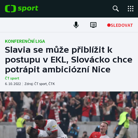
POPULÁRNÍ
SLEDOVAT
Fotbal
KONFERENČNÍ LIGA
Slavia se může přiblížit k
Hokej
postupu v EKL, Slovácko chce
potrápit ambiciózní Nice
Tenis
ČT sport
Atletika
6. 10. 2022
|
Zdroj:
ČT sport
,
ČTK
Cyklistika
DALŠÍ SPORTY
Americký fotbal
NEPŘEHLÉDNĚTE