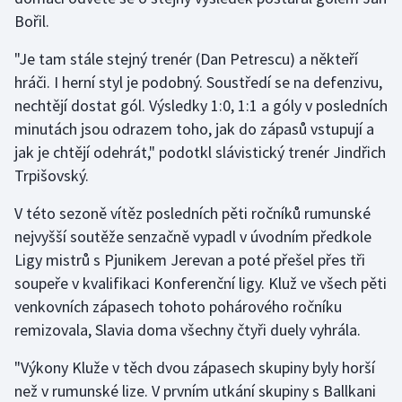
Stolní tenis
Bořil.
Triatlon
"Je tam stále stejný trenér (Dan Petrescu) a někteří
hráči. I herní styl je podobný. Soustředí se na defenzivu,
Veslování
nechtějí dostat gól. Výsledky 1:0, 1:1 a góly v posledních
minutách jsou odrazem toho, jak do zápasů vstupují a
Vodní slalom
jak je chtějí odehrát," podotkl slávistický trenér Jindřich
Trpišovský.
Volejbal
V této sezoně vítěz posledních pěti ročníků rumunské
Ostatní
nejvyšší soutěže senzačně vypadl v úvodním předkole
Ligy mistrů s Pjunikem Jerevan a poté přešel přes tři
soupeře v kvalifikaci Konferenční ligy. Kluž ve všech pěti
venkovních zápasech tohoto pohárového ročníku
remizovala, Slavia doma všechny čtyři duely vyhrála.
"Výkony Kluže v těch dvou zápasech skupiny byly horší
než v rumunské lize. V prvním utkání skupiny s Ballkani