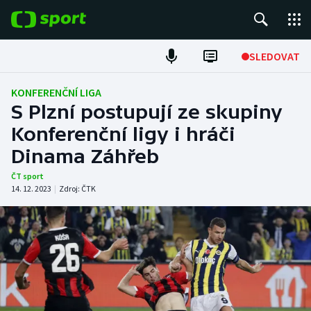
POPULÁRNÍ
SLEDOVAT
Fotbal
KONFERENČNÍ LIGA
S Plzní postupují ze skupiny
Hokej
Konferenční ligy i hráči
Dinama Záhřeb
Tenis
ČT sport
Atletika
14. 12. 2023
|
Zdroj:
ČTK
Cyklistika
DALŠÍ SPORTY
Americký fotbal
NEPŘEHLÉDNĚTE