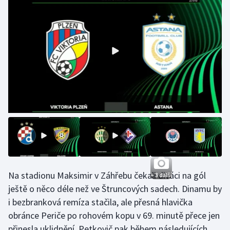
Gymnastika
Házená
Jezdectví
Judo
Krasobruslení
Lezení
Lyže a snowboard
Na stadionu Maksimir v Záhřebu čekali diváci na gól
+ 3 další
ještě o něco déle než ve Štruncových sadech. Dinamu by
Moderní pětiboj
i bezbranková remíza stačila, ale přesná hlavička
obránce Periče po rohovém kopu v 69. minutě přece jen
Motorsport
přinesla uklidnění. Petkovič pak během následujících