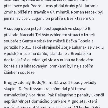
přesilovce pak Pedro Lucas přidal druhý gól. Jaromír
Zmrhal přišel na trávník v 67. minutě. Roman Macek byl
jen na lavičce v Luganu při prohře s Besiktasem 0:2.
V souboji dvou jistých postupujících ve skupině B
přivítalo Maccabi Tel Aviv vzhledem situaci v Izraeli
soupeře z Gentu v srbském městě Bačka Topola a
porazilo ho 3:1. Také ukrajinské Zorje Luhansk se v exilu
v polském Lublinu dařilo, Islanďané z Breidabliku
dostali ještě o jeden gól víc a s nulou na bodovém
kontě a 18 inkasovanými brankami byli nejslabším
článkem soutěže.
Bruggy zdolaly Bodö/Glimt 3:1 a se 16 body ovládly
skupinu D. Proti svým krajanům dal gól teprve
osmnáctiletý Nor Nusa. Pak Pellegrino z penalty ukončil
neprůstřelnost domácího brankáře Mignoleta, která
napříč všemi soutěžemi trvala více než 12 hodin. Další