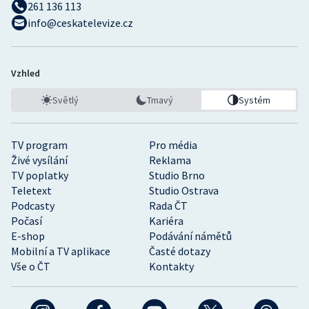
261 136 113
info@ceskatelevize.cz
Vzhled
Světlý
Tmavý
Systém
TV program
Pro média
Živé vysílání
Reklama
TV poplatky
Studio Brno
Teletext
Studio Ostrava
Podcasty
Rada ČT
Počasí
Kariéra
E-shop
Podávání námětů
Mobilní a TV aplikace
Časté dotazy
Vše o ČT
Kontakty