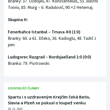
Branky: 37. Ozdojev, 47. Konstantelias, 53. vlastní
Toivio, 85. Murg – 6. Radulovič, 90.+2 Hetemaj.
Skupina H:
Fenerbahce Istanbul
–
Trnava 4:0 (1:0)
Branky: 60. a 61. Džeko, 36. Kadioglu, 48. Tadič z
pen.
Ludogorec Razgrad
–
Nordsjaelland 1:0 (0:0)
Branka: 79. Piotrowski.
SOUVISEJÍCÍ ČLÁNKY
Spartu i s uzdraveným Krejčím čeká Betis,
Slavia a Plzeň se pokusí o loupež venku
30. 11. 2023