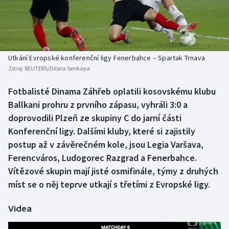
Baseball a softbal
Soutěže
Basketbal
Historické návraty
Biatlon
Aplikace ČT sport
Utkání Evropské konferenční ligy Fenerbahce – Spartak Trnava
Zdroj:
REUTERS/Dilara Senkaya
Boby a skeleton
AZ kvíz
Fotbalisté Dinama Záhřeb oplatili kosovskému klubu
Ballkani prohru z prvního zápasu, vyhráli 3:0 a
Box
doprovodili Plzeň ze skupiny C do jarní části
Curling
Konferenční ligy. Dalšími kluby, které si zajistily
postup až v závěrečném kole, jsou Legia Varšava,
Dostihy
Ferencváros, Ludogorec Razgrad a Fenerbahce.
Vítězové skupin mají jisté osmifinále, týmy z druhých
Florbal
míst se o něj teprve utkají s třetími z Evropské ligy.
Futsal
Videa
Golf