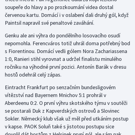
soupeře do hlavy a po prozkoumání videa dostal
červenou kartu. Domácí i v oslabení dali druhý gól, když
Paintsil napravil své penaltové zaváhání.
Genku ale ani výhra do pondělního losovacího osudí
nepomohla. Ferencváros totiž uhrál doma potřebný bod
s Fiorentinou. Domácí vedli gólem Nora Zachariassena
1:0, Ranieri stihl vyrovnat a udržel finalistu minulého
ročníku na výhodné první pozici. Antonín Barák v dresu
hostů odehrál celý zápas.
Eintracht Frankfurt po senzačním bundesligovém
vítězství nad Bayernem Mnichov 5:1 prohrál v
Aberdeenu 0:2. O první výhru skotského týmu v soutěži
se postarali Duk z Kapverdských ostrovů a Slovinec
Sokler. Německý klub však už měl před utkáním postup
v kapse. PAOK Soluň také s jistotou postupu sice
dovolil dát hostům z Helsinek první gól, ale sám pak