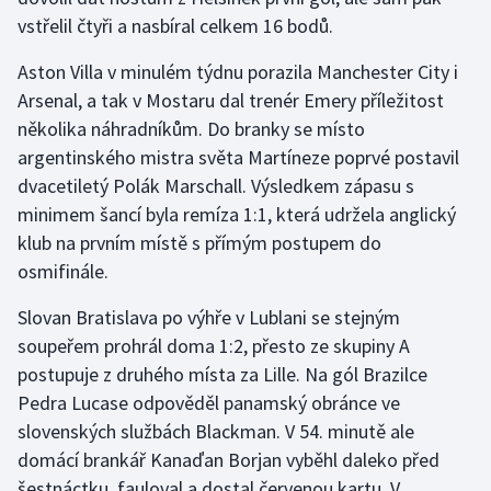
vstřelil čtyři a nasbíral celkem 16 bodů.
Aston Villa v minulém týdnu porazila Manchester City i
Arsenal, a tak v Mostaru dal trenér Emery příležitost
několika náhradníkům. Do branky se místo
argentinského mistra světa Martíneze poprvé postavil
dvacetiletý Polák Marschall. Výsledkem zápasu s
minimem šancí byla remíza 1:1, která udržela anglický
klub na prvním místě s přímým postupem do
osmifinále.
Slovan Bratislava po výhře v Lublani se stejným
soupeřem prohrál doma 1:2, přesto ze skupiny A
postupuje z druhého místa za Lille. Na gól Brazilce
Pedra Lucase odpověděl panamský obránce ve
slovenských službách Blackman. V 54. minutě ale
domácí brankář Kanaďan Borjan vyběhl daleko před
šestnáctku, fauloval a dostal červenou kartu. V