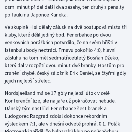
osmi minut přidal další dva zásahy, ten druhý z penalty
Olympijské hry
po faulu na Japonce Kaneka.
Parasport
Ve skupině H si dělaly zálusk na dvě postupová místa tři
kluby, které dělil jediný bod. Fenerbahce po dvou
Plavání
venkovních porážkách potvrdilo, že na svém hřišti v
Istanbulu body neztrácí. Trnavu pokořilo 4:0, hlavní
Plážový volejbal
zásluhu na tom měl sedmatřicetiletý Bosňan Džeko,
který dal v rozpětí dvou minut dvě branky. Hostům pro
Ragby
zranění chyběl český záložník Erik Daniel, se čtyřmi góly
Rychlobruslení
jejich nejlepší střelec.
Nordsjaelland má se 17 góly nejlepší útok v celé
Rychlostní kanoistika
Konferenční lize, ale na jaře už pokračovat nebude.
Dánský tým nastřílel Fenerbahce šest branek a
Short track
Ludogorec Razgrad zdolal dokonce rekordním
Sportovní střelba
výsledkem 7:1, ale v dnešní odvetě prohrál 0:1. Polák
Piotrowski zařídil, že bulharský klub po neúspěchu v