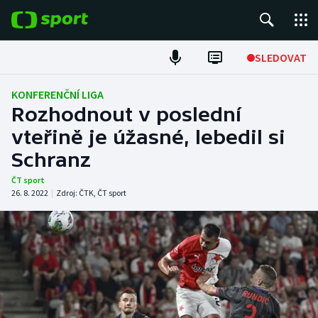
POPULÁRNÍ
SLEDOVAT
Fotbal
KONFERENČNÍ LIGA
Rozhodnout v poslední
Hokej
vteřině je úžasné, lebedil si
Schranz
Tenis
ČT sport
Atletika
26. 8. 2022
|
Zdroj:
ČTK
,
ČT sport
Cyklistika
DALŠÍ SPORTY
Americký fotbal
NEPŘEHLÉDNĚTE