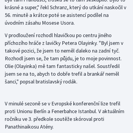
krásné a super," řekl Schranz, který do utkání naskočil v
Olympijské hry
56. minutě a krátce poté se asistencí podílel na
úvodním zásahu Mosese Usora.
Parasport
V prodloužení rozhodl hlavičkou po centru jiného
Plavání
příchozího hráče z lavičky Petera Olayinky. "Byl jsem v
takové pozici, že jsem to neměl daleko na zadní tyč.
Plážový volejbal
Rozhodl jsem se, že tam půjdu, je to moje povinnost.
Olie (Olayinka) mě tam fantasticky našel. Soustředil
Ragby
jsem se na to, abych to dobře trefil a brankář neměl
Rychlobruslení
šanci," popsal bratislavský rodák.
Rychlostní kanoistika
V minulé sezoně se v Evropské konferenční lize trefil
Short track
proti Unionu Berlín a Fenerbahce Istanbul. V aktuálním
ročníku ve 3. předkole soutěže skóroval proti
Sportovní střelba
Panathinaikosu Atény.