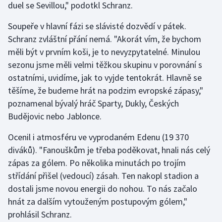
duel se Sevillou," podotkl Schranz.
Soupeře v hlavní fázi se slávisté dozvědí v pátek.
Schranz zvláštní přání nemá. "Akorát vím, že bychom
měli být v prvním koši, je to nevyzpytatelné. Minulou
sezonu jsme měli velmi těžkou skupinu v porovnání s
ostatními, uvidíme, jak to vyjde tentokrát. Hlavně se
těšíme, že budeme hrát na podzim evropské zápasy,"
poznamenal bývalý hráč Sparty, Dukly, Českých
Budějovic nebo Jablonce.
Ocenil i atmosféru ve vyprodaném Edenu (19 370
diváků). "Fanouškům je třeba poděkovat, hnali nás celý
zápas za gólem. Po několika minutách po trojím
střídání přišel (vedoucí) zásah. Ten nakopl stadion a
dostali jsme novou energii do nohou. To nás začalo
hnát za dalším vytouženým postupovým gólem,"
prohlásil Schranz.