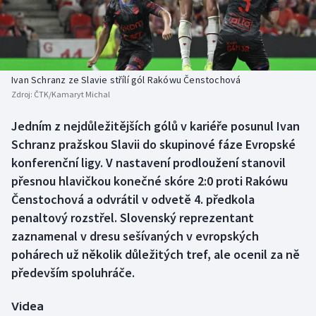
Baseball a softbal
Soutěže
Basketbal
Historické návraty
Biatlon
Aplikace ČT sport
Ivan Schranz ze Slavie střílí gól Rakówu Čenstochová
Zdroj:
ČTK/Kamaryt Michal
Boby a skeleton
AZ kvíz
Jedním z nejdůležitějších gólů v kariéře posunul Ivan
Schranz pražskou Slavii do skupinové fáze Evropské
Box
konferenční ligy. V nastavení prodloužení stanovil
Curling
přesnou hlavičkou konečné skóre 2:0 proti Rakówu
Čenstochová a odvrátil v odvetě 4. předkola
Dostihy
penaltový rozstřel. Slovenský reprezentant
zaznamenal v dresu sešívaných v evropských
Florbal
pohárech už několik důležitých tref, ale ocenil za ně
především spoluhráče.
Futsal
Videa
Golf