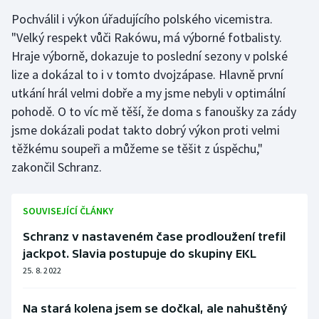
Pochválil i výkon úřadujícího polského vicemistra.
"Velký respekt vůči Rakówu, má výborné fotbalisty.
Hraje výborně, dokazuje to poslední sezony v polské
lize a dokázal to i v tomto dvojzápase. Hlavně první
utkání hrál velmi dobře a my jsme nebyli v optimální
pohodě. O to víc mě těší, že doma s fanoušky za zády
jsme dokázali podat takto dobrý výkon proti velmi
těžkému soupeři a můžeme se těšit z úspěchu,"
zakončil Schranz.
SOUVISEJÍCÍ ČLÁNKY
Schranz v nastaveném čase prodloužení trefil
jackpot. Slavia postupuje do skupiny EKL
25. 8. 2022
Na stará kolena jsem se dočkal, ale nahuštěný