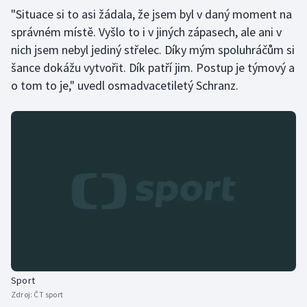
Stolní tenis
"Situace si to asi žádala, že jsem byl v daný moment na
správném místě. Vyšlo to i v jiných zápasech, ale ani v
Triatlon
nich jsem nebyl jediný střelec. Díky mým spoluhráčům si
šance dokážu vytvořit. Dík patří jim. Postup je týmový a
Veslování
o tom to je," uvedl osmadvacetiletý Schranz.
Vodní slalom
Volejbal
Ostatní
Sport
Zdroj:
ČT sport