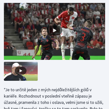
Gymnastika
Házená
Jezdectví
Judo
Krasobruslení
Lezení
Lyže a snowboard
"Je to určitě jeden z mých nejdůležitějších gólů v
Moderní pětiboj
kariéře. Rozhodnout v poslední vteřině zápasu je
úžasné, pramenila z toho i oslava, velmi jsme si to užili,
Motorsport
byli tam i fanoušci, trošku se to tam seskupilo. Bylo to