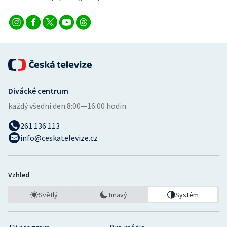
Divácké centrum
každý všední den:
8:00—16:00 hodin
261 136 113
info@ceskatelevize.cz
Vzhled
Světlý
Tmavý
Systém