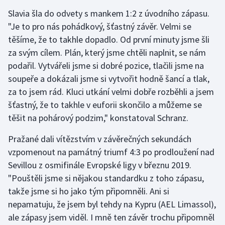
Slavia šla do odvety s mankem 1:2 z úvodního zápasu.
"Je to pro nás pohádkový, šťastný závěr. Velmi se
těšíme, že to takhle dopadlo. Od první minuty jsme šli
za svým cílem. Plán, který jsme chtěli naplnit, se nám
podařil. Vytvářeli jsme si dobré pozice, tlačili jsme na
soupeře a dokázali jsme si vytvořit hodně šancí a tlak,
za to jsem rád. Kluci utkání velmi dobře rozběhli a jsem
šťastný, že to takhle v euforii skončilo a můžeme se
těšit na pohárový podzim," konstatoval Schranz.
Pražané dali vítězstvím v závěrečných sekundách
vzpomenout na památný triumf 4:3 po prodloužení nad
Sevillou z osmifinále Evropské ligy v březnu 2019.
"Pouštěli jsme si nějakou standardku z toho zápasu,
takže jsme si ho jako tým připomněli. Ani si
nepamatuju, že jsem byl tehdy na Kypru (AEL Limassol),
ale zápasy jsem viděl. I mně ten závěr trochu připomněl