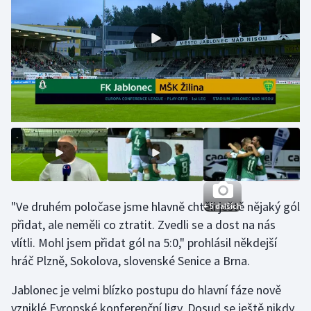
Olympijské hry
Parasport
Plavání
Plážový volejbal
Ragby
Rychlobruslení
"Ve druhém poločase jsme hlavně chtěli ještě nějaký gól
+ 5 dalších
Rychlostní kanoistika
přidat, ale neměli co ztratit. Zvedli se a dost na nás
vlítli. Mohl jsem přidat gól na 5:0," prohlásil někdejší
Short track
hráč Plzně, Sokolova, slovenské Senice a Brna.
Sportovní střelba
Jablonec je velmi blízko postupu do hlavní fáze nově
vzniklé Evropské konferenční ligy. Dosud se ještě nikdy