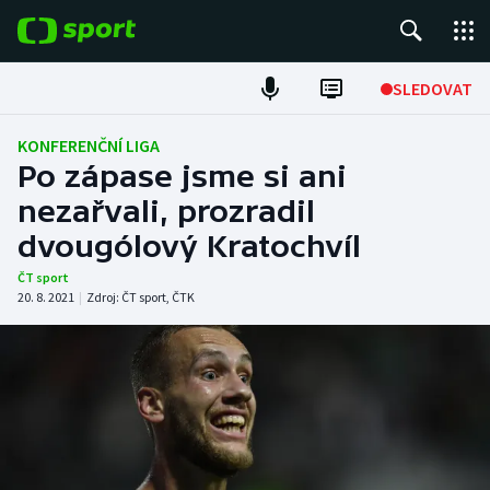
POPULÁRNÍ
SLEDOVAT
Fotbal
KONFERENČNÍ LIGA
Po zápase jsme si ani
Hokej
nezařvali, prozradil
dvougólový Kratochvíl
Tenis
ČT sport
Atletika
20. 8. 2021
|
Zdroj:
ČT sport
,
ČTK
Cyklistika
DALŠÍ SPORTY
Americký fotbal
NEPŘEHLÉDNĚTE