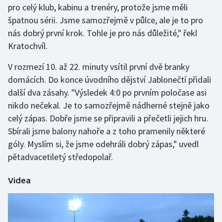
pro celý klub, kabinu a trenéry, protože jsme měli
špatnou sérii. Jsme samozřejmě v půlce, ale je to pro
Gymnastika
nás dobrý první krok. Tohle je pro nás důležité," řekl
Kratochvíl.
Házená
V rozmezí 10. až 22. minuty vsítil první dvě branky
Jezdectví
domácích. Do konce úvodního dějství Jablonečtí přidali
další dva zásahy. "Výsledek 4:0 po prvním poločase asi
Judo
nikdo nečekal. Je to samozřejmě nádherné stejně jako
celý zápas. Dobře jsme se připravili a přečetli jejich hru.
Krasobruslení
Sbírali jsme balony nahoře a z toho pramenily některé
Lezení
góly. Myslím si, že jsme odehráli dobrý zápas," uvedl
pětadvacetiletý středopolař.
Lyže a snowboard
Videa
Moderní pětiboj
Motorsport