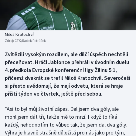
Baseball a softbal
Soutěže
Basketbal
Historické návraty
Biatlon
Aplikace ČT sport
Miloš Kratochvíl
Zdroj:
ČTK/Radek Petrášek
Boby a skeleton
AZ kvíz
Zvítězili vysokým rozdílem, ale dílčí úspěch nechtěli
přeceňovat. Hráči Jablonce přehráli v úvodním duelu
Box
4. předkola Evropské konferenční ligy Žilinu 5:1,
Curling
přičemž dvakrát se trefil Miloš Kratochvíl. Severočeši
si přesto uvědomují, že mají odvetu, která se hraje
Dostihy
příští týden ve čtvrtek, ještě před sebou.
Florbal
"Asi to byl můj životní zápas. Dal jsem dva góly, ale
mohl jsem dát tři, takže mě to mrzí. I když to říká
Futsal
každý, nehodnotím to vůbec tak, že jsem dal dva góly.
Výhra je hlavně strašně důležitá pro nás jako pro tým,
Golf