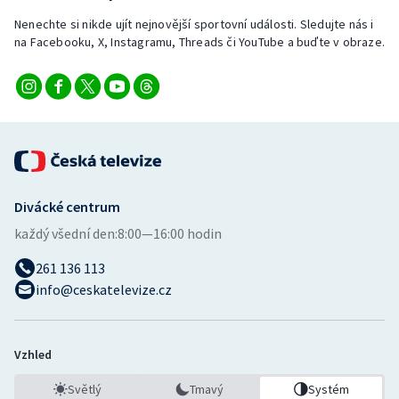
Nenechte si nikde ujít nejnovější sportovní události. Sledujte nás i
na Facebooku, X, Instagramu, Threads či YouTube a buďte v obraze.
Divácké centrum
každý všední den:
8:00—16:00 hodin
261 136 113
info@ceskatelevize.cz
Vzhled
Světlý
Tmavý
Systém