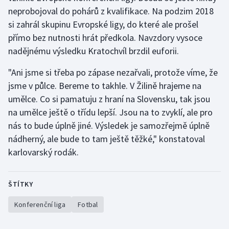
Stolní tenis
neprobojoval do pohárů z kvalifikace. Na podzim 2018
si zahrál skupinu Evropské ligy, do které ale prošel
Triatlon
přímo bez nutnosti hrát předkola. Navzdory vysoce
nadějnému výsledku Kratochvíl brzdil euforii.
Veslování
"Ani jsme si třeba po zápase nezařvali, protože víme, že
Vodní slalom
jsme v půlce. Bereme to takhle. V Žilině hrajeme na
umělce. Co si pamatuju z hraní na Slovensku, tak jsou
Volejbal
na umělce ještě o třídu lepší. Jsou na to zvyklí, ale pro
nás to bude úplně jiné. Výsledek je samozřejmě úplně
Ostatní
nádherný, ale bude to tam ještě těžké," konstatoval
karlovarský rodák.
ŠTÍTKY
Konferenční liga
Fotbal