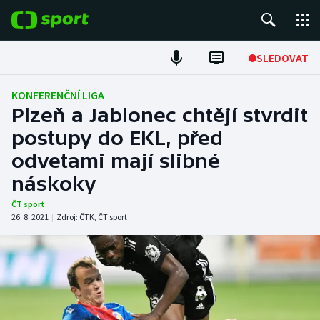
POPULÁRNÍ
SLEDOVAT
Fotbal
KONFERENČNÍ LIGA
Plzeň a Jablonec chtějí stvrdit
Hokej
postupy do EKL, před
odvetami mají slibné
Tenis
náskoky
Atletika
ČT sport
26. 8. 2021
|
Zdroj:
ČTK
,
ČT sport
Cyklistika
DALŠÍ SPORTY
Americký fotbal
NEPŘEHLÉDNĚTE