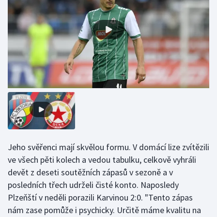
Olympijské hry
Parasport
Plavání
Plážový volejbal
Ragby
Rychlobruslení
Jeho svěřenci mají skvělou formu. V domácí lize zvítězili
Rychlostní kanoistika
ve všech pěti kolech a vedou tabulku, celkově vyhráli
devět z deseti soutěžních zápasů v sezoně a v
Short track
posledních třech udrželi čisté konto. Naposledy
Plzeňští v neděli porazili Karvinou 2:0. "Tento zápas
Sportovní střelba
nám zase pomůže i psychicky. Určitě máme kvalitu na