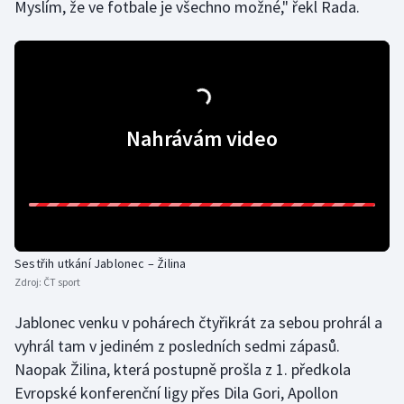
Myslím, že ve fotbale je všechno možné," řekl Rada.
Nahrávám video
Sestřih utkání Jablonec – Žilina
Zdroj:
ČT sport
Jablonec venku v pohárech čtyřikrát za sebou prohrál a
vyhrál tam v jediném z posledních sedmi zápasů.
Naopak Žilina, která postupně prošla z 1. předkola
Evropské konferenční ligy přes Dila Gori, Apollon