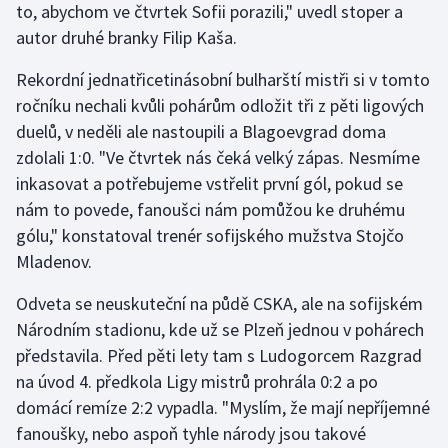
to, abychom ve čtvrtek Sofii porazili," uvedl stoper a
Stolní tenis
autor druhé branky Filip Kaša.
Triatlon
Rekordní jednatřicetinásobní bulharští mistři si v tomto
ročníku nechali kvůli pohárům odložit tři z pěti ligových
Veslování
duelů, v neděli ale nastoupili a Blagoevgrad doma
zdolali 1:0. "Ve čtvrtek nás čeká velký zápas. Nesmíme
Vodní slalom
inkasovat a potřebujeme vstřelit první gól, pokud se
Volejbal
nám to povede, fanoušci nám pomůžou ke druhému
gólu," konstatoval trenér sofijského mužstva Stojčo
Ostatní
Mladenov.
Odveta se neuskuteční na půdě CSKA, ale na sofijském
Národním stadionu, kde už se Plzeň jednou v pohárech
představila. Před pěti lety tam s Ludogorcem Razgrad
na úvod 4. předkola Ligy mistrů prohrála 0:2 a po
domácí remíze 2:2 vypadla. "Myslím, že mají nepříjemné
fanoušky, nebo aspoň tyhle národy jsou takové