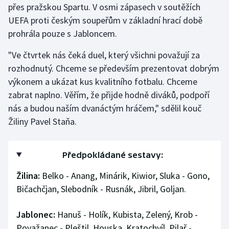
přes pražskou Spartu. V osmi zápasech v soutěžích
UEFA proti českým soupeřům v základní hrací době
prohrála pouze s Jabloncem.
"Ve čtvrtek nás čeká duel, který všichni považují za
rozhodnutý. Chceme se především prezentovat dobrým
výkonem a ukázat kus kvalitního fotbalu. Chceme
zabrat naplno. Věřím, že přijde hodně diváků, podpoří
nás a budou naším dvanáctým hráčem," sdělil kouč
Žiliny Pavel Staňa.
Předpokládané sestavy:
Žilina:
Belko - Anang, Minárik, Kiwior, Sluka - Gono,
Bičachčjan, Slebodník - Rusnák, Jibril, Goljan.
Jablonec:
Hanuš - Holík, Kubista, Zelený, Krob -
Považanec - Pleštil, Houska, Kratochvíl, Pilař -