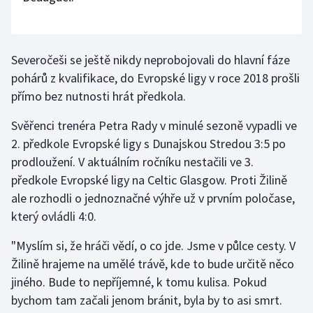
Severočeši se ještě nikdy neprobojovali do hlavní fáze
pohárů z kvalifikace, do Evropské ligy v roce 2018 prošli
přímo bez nutnosti hrát předkola.
Svěřenci trenéra Petra Rady v minulé sezoně vypadli ve
2. předkole Evropské ligy s Dunajskou Stredou 3:5 po
prodloužení. V aktuálním ročníku nestačili ve 3.
předkole Evropské ligy na Celtic Glasgow. Proti Žilině
ale rozhodli o jednoznačné výhře už v prvním poločase,
který ovládli 4:0.
"Myslím si, že hráči vědí, o co jde. Jsme v půlce cesty. V
Žilině hrajeme na umělé trávě, kde to bude určitě něco
jiného. Bude to nepříjemné, k tomu kulisa. Pokud
bychom tam začali jenom bránit, byla by to asi smrt.