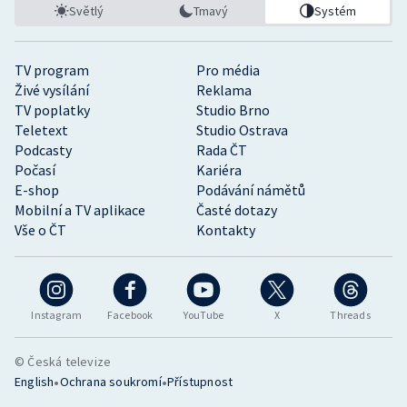
Světlý
Tmavý
Systém
TV program
Pro média
Živé vysílání
Reklama
TV poplatky
Studio Brno
Teletext
Studio Ostrava
Podcasty
Rada ČT
Počasí
Kariéra
E-shop
Podávání námětů
Mobilní a TV aplikace
Časté dotazy
Vše o ČT
Kontakty
Instagram
Facebook
YouTube
X
Threads
© Česká televize
•
•
English
Ochrana soukromí
Přístupnost