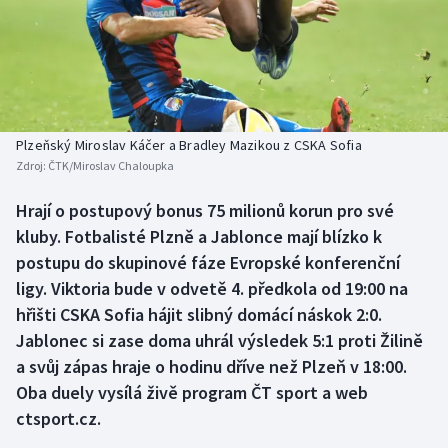
Baseball a softbal
Soutěže
Basketbal
Historické návraty
Biatlon
Aplikace ČT sport
Plzeňský Miroslav Káčer a Bradley Mazikou z CSKA Sofia
Boby a skeleton
AZ kvíz
Zdroj:
ČTK/Miroslav Chaloupka
Box
Hrají o postupový bonus 75 milionů korun pro své
kluby. Fotbalisté Plzně a Jablonce mají blízko k
Curling
postupu do skupinové fáze Evropské konferenční
ligy. Viktoria bude v odvetě 4. předkola od 19:00 na
Dostihy
hřišti CSKA Sofia hájit slibný domácí náskok 2:0.
Jablonec si zase doma uhrál výsledek 5:1 proti Žilině
Florbal
a svůj zápas hraje o hodinu dříve než Plzeň v 18:00.
Oba duely vysílá živě program ČT sport a web
Futsal
ctsport.cz.
Golf