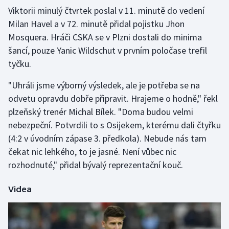
Viktorii minulý čtvrtek poslal v 11. minutě do vedení
Milan Havel a v 72. minutě přidal pojistku Jhon
Gymnastika
Mosquera. Hráči CSKA se v Plzni dostali do minima
Házená
šancí, pouze Yanic Wildschut v prvním poločase trefil
tyčku.
Jezdectví
"Uhráli jsme výborný výsledek, ale je potřeba se na
Judo
odvetu opravdu dobře připravit. Hrajeme o hodně," řekl
plzeňský trenér Michal Bílek. "Doma budou velmi
Krasobruslení
nebezpeční. Potvrdili to s Osijekem, kterému dali čtyřku
(4:2 v úvodním zápase 3. předkola). Nebude nás tam
Lezení
čekat nic lehkého, to je jasné. Není vůbec nic
rozhodnuté," přidal bývalý reprezentační kouč.
Lyže a snowboard
Videa
Moderní pětiboj
Motorsport