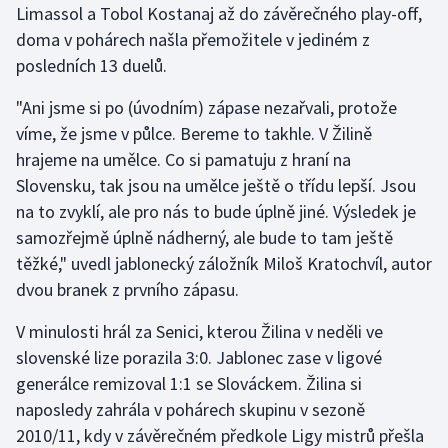
Limassol a Tobol Kostanaj až do závěrečného play-off,
doma v pohárech našla přemožitele v jediném z
posledních 13 duelů.
"Ani jsme si po (úvodním) zápase nezařvali, protože
víme, že jsme v půlce. Bereme to takhle. V Žilině
hrajeme na umělce. Co si pamatuju z hraní na
Slovensku, tak jsou na umělce ještě o třídu lepší. Jsou
na to zvyklí, ale pro nás to bude úplně jiné. Výsledek je
samozřejmě úplně nádherný, ale bude to tam ještě
těžké," uvedl jablonecký záložník Miloš Kratochvíl, autor
dvou branek z prvního zápasu.
V minulosti hrál za Senici, kterou Žilina v neděli ve
slovenské lize porazila 3:0. Jablonec zase v ligové
generálce remizoval 1:1 se Slováckem. Žilina si
naposledy zahrála v pohárech skupinu v sezoně
2010/11, kdy v závěrečném předkole Ligy mistrů přešla