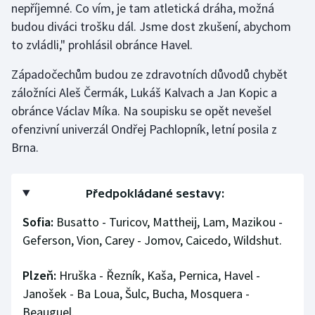
nepříjemné. Co vím, je tam atletická dráha, možná
budou diváci trošku dál. Jsme dost zkušení, abychom
to zvládli," prohlásil obránce Havel.
Západočechům budou ze zdravotních důvodů chybět
záložníci Aleš Čermák, Lukáš Kalvach a Jan Kopic a
obránce Václav Míka. Na soupisku se opět nevešel
ofenzivní univerzál Ondřej Pachlopník, letní posila z
Brna.
Předpokládané sestavy:
Sofia:
Busatto - Turicov, Mattheij, Lam, Mazikou -
Geferson, Vion, Carey - Jomov, Caicedo, Wildshut.
Plzeň:
Hruška - Řezník, Kaša, Pernica, Havel -
Janošek - Ba Loua, Šulc, Bucha, Mosquera -
Beauguel.