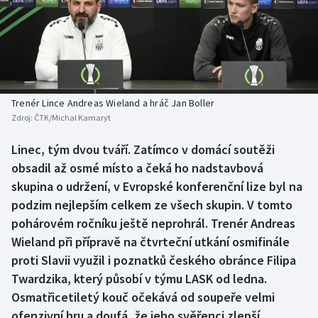
Baseball a softbal
Soutěže
Basketbal
Historické návraty
Biatlon
Aplikace ČT sport
Trenér Lince Andreas Wieland a hráč Jan Boller
Boby a skeleton
AZ kvíz
Zdroj:
ČTK/Michal Kamaryt
Box
Linec, tým dvou tváří. Zatímco v domácí soutěži
obsadil až osmé místo a čeká ho nadstavbová
Curling
skupina o udržení, v Evropské konferenční lize byl na
podzim nejlepším celkem ze všech skupin. V tomto
Dostihy
pohárovém ročníku ještě neprohrál. Trenér Andreas
Wieland při přípravě na čtvrteční utkání osmifinále
Florbal
proti Slavii využil i poznatků českého obránce Filipa
Twardzika, který působí v týmu LASK od ledna.
Futsal
Osmatřicetiletý kouč očekává od soupeře velmi
ofenzivní hru a doufá, že jeho svěřenci zlepší
Golf