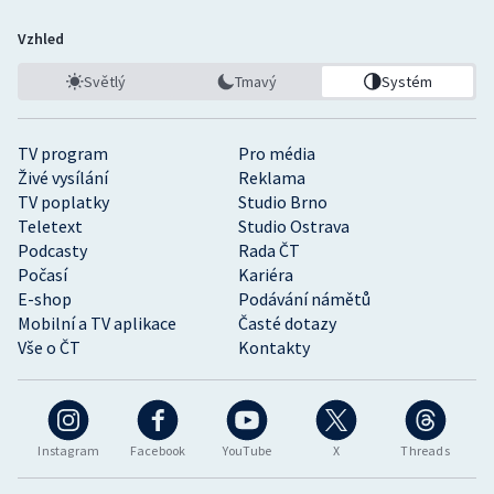
Vzhled
Světlý
Tmavý
Systém
TV program
Pro média
Živé vysílání
Reklama
TV poplatky
Studio Brno
Teletext
Studio Ostrava
Podcasty
Rada ČT
Počasí
Kariéra
E-shop
Podávání námětů
Mobilní a TV aplikace
Časté dotazy
Vše o ČT
Kontakty
Instagram
Facebook
YouTube
X
Threads