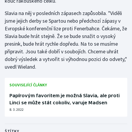
kouč rakouského celku.
Stolní tenis
Slavia na něj v posledních zápasech zapůsobila. "Viděli
Triatlon
jsme jejich derby se Spartou nebo předchozí zápasy v
Evropské konferenční lize proti Fenerbahce. Čekáme, že
Veslování
Slavia bude hrát stejně. Že se bude snažit o vysoký
presink, bude hrát rychle dopředu. Na to se musíme
Vodní slalom
připravit. Jsou také dobří v soubojích. Chceme uhrát
dobrý výsledek a vytvořit si výhodnou pozici do odvety,"
Volejbal
uvedl Wieland.
Ostatní
SOUVISEJÍCÍ ČLÁNKY
Papírovým favoritem je možná Slavia, ale proti
Linci se může stát cokoliv, varuje Madsen
8. 3. 2022
ŠTÍTKY