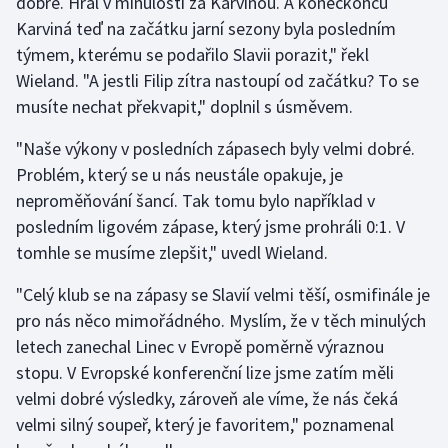
dobře. Hrál v minulosti za Karvinou. A koneckonců
Karviná teď na začátku jarní sezony byla posledním
Olympijské hry
týmem, kterému se podařilo Slavii porazit," řekl
Parasport
Wieland. "A jestli Filip zítra nastoupí od začátku? To se
musíte nechat překvapit," doplnil s úsměvem.
Plavání
"Naše výkony v posledních zápasech byly velmi dobré.
Problém, který se u nás neustále opakuje, je
Plážový volejbal
neproměňování šancí. Tak tomu bylo například v
Ragby
posledním ligovém zápase, který jsme prohráli 0:1. V
tomhle se musíme zlepšit," uvedl Wieland.
Rychlobruslení
"Celý klub se na zápasy se Slavií velmi těší, osmifinále je
Rychlostní kanoistika
pro nás něco mimořádného. Myslím, že v těch minulých
letech zanechal Linec v Evropě poměrně výraznou
Short track
stopu. V Evropské konferenční lize jsme zatím měli
velmi dobré výsledky, zároveň ale víme, že nás čeká
Sportovní střelba
velmi silný soupeř, který je favoritem," poznamenal