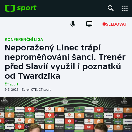
POPULÁRNÍ
SLEDOVAT
Fotbal
KONFERENČNÍ LIGA
Neporažený Linec trápí
Hokej
neproměňování šancí. Trenér
před Slavií využil i poznatků
Tenis
od Twardzika
Atletika
ČT sport
9. 3. 2022
|
Zdroj:
ČTK
,
ČT sport
Cyklistika
DALŠÍ SPORTY
Americký fotbal
NEPŘEHLÉDNĚTE