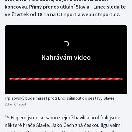
koncovku. Přímý přenos utkání Slavia - Linec sledujte
Gymnastika
ve čtvrtek od 18:15 na ČT sport a webu ctsport.cz.
Házená
Jezdectví
Nahrávám video
Judo
Krasobruslení
Lezení
Lyže a snowboard
Trpišovský bude muset proti Linci sáhnout do sestavy Slavie
Zdroj:
ČT sport
Moderní pětiboj
"S Filipem jsme se samozřejmě bavili a probírali jsme
některé hráče Slavie. Jako Čech zná českou ligu velmi
Motorsport