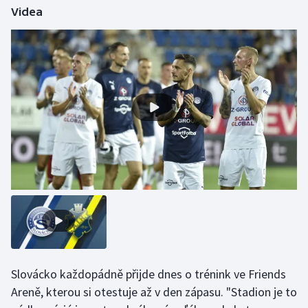
Videa
Olympijské hry
Parasport
Plavání
Plážový volejbal
Ragby
Rychlobruslení
Rychlostní kanoistika
Short track
Slovácko každopádně přijde dnes o trénink ve Friends
Sportovní střelba
Areně, kterou si otestuje až v den zápasu. "Stadion je to