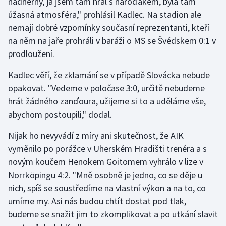
nádherný, já jsem tam hrál s nároďákem, byla tam
Stolní tenis
úžasná atmosféra," prohlásil Kadlec. Na stadion ale
nemají dobré vzpomínky současní reprezentanti, kteří
Triatlon
na něm na jaře prohráli v baráži o MS se Švédskem 0:1 v
prodloužení.
Veslování
Kadlec věří, že zklamání se v případě Slovácka nebude
Vodní slalom
opakovat. "Vedeme v poločase 3:0, určitě nebudeme
hrát žádného zanďoura, užijeme si to a uděláme vše,
Volejbal
abychom postoupili," dodal.
Ostatní
Nijak ho nevyvádí z míry ani skutečnost, že AIK
vyměnilo po porážce v Uherském Hradišti trenéra a s
novým koučem Henokem Goitomem vyhrálo v lize v
Norrköpingu 4:2. "Mně osobně je jedno, co se děje u
nich, spíš se soustředíme na vlastní výkon a na to, co
umíme my. Asi nás budou chtít dostat pod tlak,
budeme se snažit jim to zkomplikovat a po utkání slavit