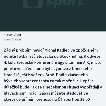
Baseball a softbal
Soutěže
Basketbal
Historické návraty
Biatlon
Aplikace ČT sport
Placeholder
Boby a skeleton
AZ kvíz
Zdroj:
ČT sport
Box
Žádný problém nevidí Michal Kadlec ve zpožděném
odletu fotbalistů Slovácka do Stockholmu. K odvetě
Curling
4. kola Evropské konferenční ligy s tamním AIK, místo
příletu ve středu ráno byla výprava z Uherského
Dostihy
Hradiště ještě večer v Brně. Podle zkušeného
bývalého reprezentanta to tak možná je i lepší a
Florbal
důležité bude, jak se s nečekanou situací vypořádají v
hlavách sami hráči. Zápas můžete sledovat ve
Futsal
čtvrtek v přímém přenosu na ČT sport od 18:50.
Golf