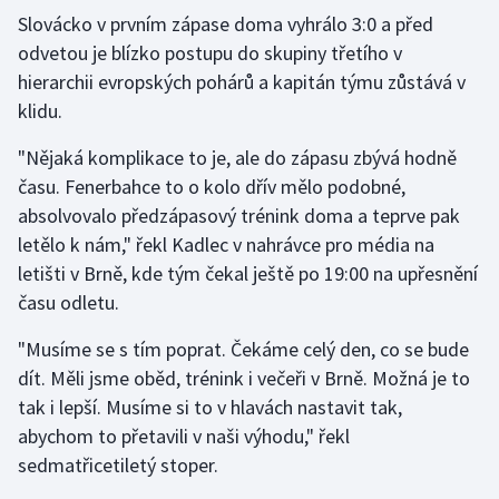
Slovácko v prvním zápase doma vyhrálo 3:0 a před
odvetou je blízko postupu do skupiny třetího v
Gymnastika
hierarchii evropských pohárů a kapitán týmu zůstává v
Házená
klidu.
"Nějaká komplikace to je, ale do zápasu zbývá hodně
Jezdectví
času. Fenerbahce to o kolo dřív mělo podobné,
Judo
absolvovalo předzápasový trénink doma a teprve pak
letělo k nám," řekl Kadlec v nahrávce pro média na
Krasobruslení
letišti v Brně, kde tým čekal ještě po 19:00 na upřesnění
času odletu.
Lezení
"Musíme se s tím poprat. Čekáme celý den, co se bude
Lyže a snowboard
dít. Měli jsme oběd, trénink i večeři v Brně. Možná je to
tak i lepší. Musíme si to v hlavách nastavit tak,
Moderní pětiboj
abychom to přetavili v naši výhodu," řekl
sedmatřicetiletý stoper.
Motorsport