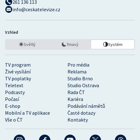
261 136 113
info@ceskatelevize.cz
Vzhled
Světlý
Tmavý
Systém
TV program
Pro média
Živé vysílání
Reklama
TV poplatky
Studio Brno
Teletext
Studio Ostrava
Podcasty
Rada ČT
Počasí
Kariéra
E-shop
Podávání námětů
Mobilní a TV aplikace
Časté dotazy
Vše o ČT
Kontakty