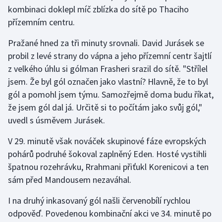
kombinaci doklepl míč zblízka do sítě po Thaciho
přízemním centru.
Pražané hned za tři minuty srovnali. David Jurásek se
probil z levé strany do vápna a jeho přízemní centr šajtlí
z velkého úhlu si gólman Frasheri srazil do sítě. "Střílel
jsem. Že byl gól označen jako vlastní? Hlavně, že to byl
gól a pomohl jsem týmu. Samozřejmě doma budu říkat,
že jsem gól dal já. Určitě si to počítám jako svůj gól,"
uvedl s úsměvem Jurásek.
V 29. minutě však nováček skupinové fáze evropských
pohárů podruhé šokoval zaplněný Eden. Hosté vystihli
špatnou rozehrávku, Rrahmani přiťukl Korenicovi a ten
sám před Mandousem nezaváhal.
I na druhý inkasovaný gól našli červenobílí rychlou
odpověď. Povedenou kombinační akci ve 34. minutě po