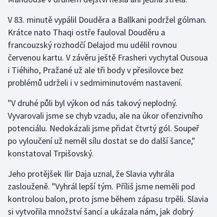
V 83. minutě vypálil Douděra a Ballkani podržel gólman.
Krátce nato Thaqi ostře fauloval Douděru a
francouzský rozhodčí Delajod mu udělil rovnou
červenou kartu. V závěru ještě Frasheri vychytal Ousoua
i Tiéhiho, Pražané už ale tři body v přesilovce bez
problémů udrželi i v sedmiminutovém nastavení.
"V druhé půli byl výkon od nás takový neplodný.
Vyvarovali jsme se chyb vzadu, ale na úkor ofenzivního
potenciálu. Nedokázali jsme přidat čtvrtý gól. Soupeř
po vyloučení už neměl sílu dostat se do další šance,"
konstatoval Trpišovský.
Jeho protějšek Ilir Daja uznal, že Slavia vyhrála
zaslouženě. "Vyhrál lepší tým. Příliš jsme neměli pod
kontrolou balon, proto jsme během zápasu trpěli. Slavia
si vytvořila množství šancí a ukázala nám, jak dobrý