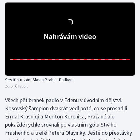
Gymnastika
Házená
Nahrávám video
Jezdectví
Judo
Krasobruslení
Sestřih utkání Slavia Praha - Ballkani
Zdroj:
ČT sport
Lezení
Všech pět branek padlo v Edenu v úvodním dějství.
Lyže a snowboard
Kosovský šampion dvakrát vedl poté, co se prosadili
Ermal Krasniqi a Meriton Korenica, Pražané ale
Moderní pětiboj
pokaždé rychle srovnali po vlastním gólu Stiviho
Frasheriho a trefě Petera Olayinky. Ještě do přestávky
Motorsport