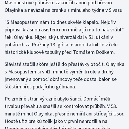
Masopustově přihrávce zakončil ranou pod břevno
Olayinka a navázal na branku z minulého týdne v Sivasu.
"S Masopustem nám to dnes skvěle klapalo. Nejdřív
připravil krásnou asistenci on mně a já mu to pak vrátil,"
řekl Olayinka. Nigerijský univerzál dal v 51. utkání v
pohárech za Pražany 13. gól a osamostatnil se v čele
historické klubové tabulky před Tomášem Doškem.
Slávisté stačili skóre ještě do přestávky otočit. Olayinka
s Masopustem si v 41. minutě vyměnili role a druhý
jmenovaný s pomocí obráncovy teče dostal balon se
štěstím přes padajícího gólmana.
Po změně stran výrazně ubylo šancí. Domácí měli
trvalou převahu a snažili se kontrolovat průběh. V 53.
minutě minul Olayinka, přesně nemířil ani střídající Usor.
Hosté už z brejků tolik jako v první nehrozili a na
Mandouse v druhém dějství nešla ani jedna střela.