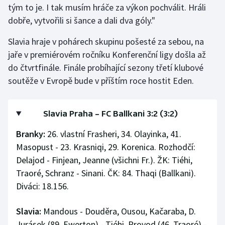
tým to je. I tak musím hráče za výkon pochválit. Hráli
dobře, vytvořili si šance a dali dva góly."
Slavia hraje v pohárech skupinu pošesté za sebou, na
jaře v premiérovém ročníku Konferenční ligy došla až
do čtvrtfinále. Finále probíhající sezony třetí klubové
soutěže v Evropě bude v příštím roce hostit Eden.
Slavia Praha – FC Ballkani 3:2 (3:2)
Branky:
26. vlastní Frasheri, 34. Olayinka, 41.
Masopust - 23. Krasniqi, 29. Korenica. Rozhodčí:
Delajod - Finjean, Jeanne (všichni Fr.). ŽK: Tiéhi,
Traoré, Schranz - Sinani. ČK: 84. Thaqi (Ballkani).
Diváci: 18.156.
Slavia:
Mandous - Douděra, Ousou, Kačaraba, D.
Jurásek (89. Ewerton) - Tiéhi, Provod (46. Traoré) -