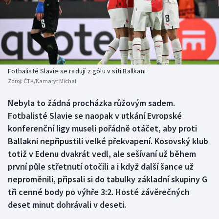
Baseball a softbal
Soutěže
Basketbal
Historické návraty
Biatlon
Aplikace ČT sport
Fotbalisté Slavie se radují z gólu v síti Ballkani
Boby a skeleton
AZ kvíz
Zdroj:
ČTK/Kamaryt Michal
Box
Nebyla to žádná procházka růžovým sadem.
Fotbalisté Slavie se naopak v utkání Evropské
Curling
konferenční ligy museli pořádně otáčet, aby proti
Ballakni nepřipustili velké překvapení. Kosovský klub
Dostihy
totiž v Edenu dvakrát vedl, ale sešívaní už během
první půle střetnutí otočili a i když další šance už
Florbal
neproměnili, připsali si do tabulky základní skupiny G
tři cenné body po výhře 3:2. Hosté závěrečných
Futsal
deset minut dohrávali v deseti.
Golf