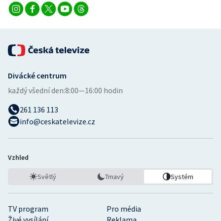
Divácké centrum
každý všední den:
8:00—16:00 hodin
261 136 113
info@ceskatelevize.cz
Vzhled
Světlý
Tmavý
Systém
TV program
Pro média
Živé vysílání
Reklama