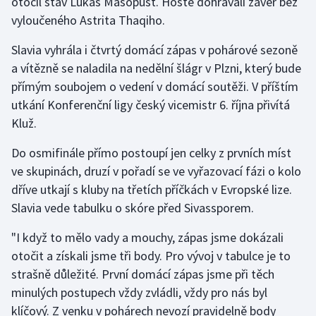
otočil stav Lukáš Masopust. Hosté dohrávali závěr bez
vyloučeného Astrita Thaqiho.
Olympijské hry
Slavia vyhrála i čtvrtý domácí zápas v pohárové sezoně
Parasport
a vítězně se naladila na nedělní šlágr v Plzni, který bude
přímým soubojem o vedení v domácí soutěži. V příštím
Plavání
utkání Konferenční ligy český vicemistr 6. října přivítá
Kluž.
Plážový volejbal
Do osmifinále přímo postoupí jen celky z prvních míst
Ragby
ve skupinách, druzí v pořadí se ve vyřazovací fázi o kolo
dříve utkají s kluby na třetích příčkách v Evropské lize.
Rychlobruslení
Slavia vede tabulku o skóre před Sivassporem.
Rychlostní kanoistika
"I když to mělo vady a mouchy, zápas jsme dokázali
otočit a získali jsme tři body. Pro vývoj v tabulce je to
Short track
strašně důležité. První domácí zápas jsme při těch
minulých postupech vždy zvládli, vždy pro nás byl
Sportovní střelba
klíčový. Z venku v pohárech nevozí pravidelně body