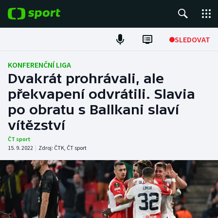
POPULÁRNÍ
SLEDOVAT
Fotbal
KONFERENČNÍ LIGA
Dvakrát prohrávali, ale
Hokej
překvapení odvrátili. Slavia
po obratu s Ballkani slaví
Tenis
vítězství
Atletika
ČT sport
15. 9. 2022
|
Zdroj:
ČTK
,
ČT sport
Cyklistika
DALŠÍ SPORTY
Americký fotbal
NEPŘEHLÉDNĚTE