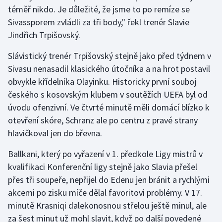
Stolní tenis
téměř nikdo. Je důležité, že jsme to po remíze se
Sivassporem zvládli za tři body," řekl trenér Slavie
Triatlon
Jindřich Trpišovský.
Veslování
Slávistický trenér Trpišovský stejně jako před týdnem v
Sivasu nenasadil klasického útočníka a na hrot postavil
Vodní slalom
obvykle křídelníka Olayinku. Historicky první souboj
českého s kosovským klubem v soutěžích UEFA byl od
Volejbal
úvodu ofenzivní. Ve čtvrté minutě měli domácí blízko k
otevření skóre, Schranz ale po centru z pravé strany
Ostatní
hlavičkoval jen do břevna.
Ballkani, který po vyřazení v 1. předkole Ligy mistrů v
kvalifikaci Konferenční ligy stejně jako Slavia přešel
přes tři soupeře, nepřijel do Edenu jen bránit a rychlými
akcemi po zisku míče dělal favoritovi problémy. V 17.
minutě Krasniqi dalekonosnou střelou ještě minul, ale
za šest minut už mohl slavit, když po další povedené