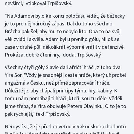
nevšiml," vtipkoval Trpišovský.
"Na Adamovi bylo ke konci poločasu vidět, že běžecky
je to pro něj náročný zápas. Dal do toho všechno.
Brácha pak šel, aby mu to nebylo líto. Oba to na svůj
věk zvládli skvěle. Adam byl u prvního gólu, Miloš se
zase v druhé půli několikrát výborně vrátil v defenzivě.
Prokázal dobré čtení hry," dodal Trpišovský.
Všechny čtyři góly Slavie dali afričtí hráči, z toho dva
Yira Sor. "Vždy je snadnější cesta hráče, který už prošel
angažmá v Česku, než přímé zapracování hráče.
Důležité je, aby chápali principy týmu, hry, kabiny. K
tomu nám pomáhají ti hráči, kteří jsou tu déle. Věděli
jsme třeba, že Yira obdivuje Petera Olayinku. O to je to
pak rychlejší," řekl Trpišovský.
Nemyslí si, že je před odvetou v Rakousku rozhodnuto.