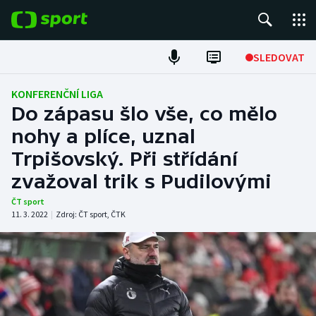
POPULÁRNÍ
SLEDOVAT
Fotbal
KONFERENČNÍ LIGA
Do zápasu šlo vše, co mělo
Hokej
nohy a plíce, uznal
Trpišovský. Při střídání
Tenis
zvažoval trik s Pudilovými
Atletika
ČT sport
11. 3. 2022
|
Zdroj:
ČT sport
,
ČTK
Cyklistika
DALŠÍ SPORTY
Americký fotbal
NEPŘEHLÉDNĚTE