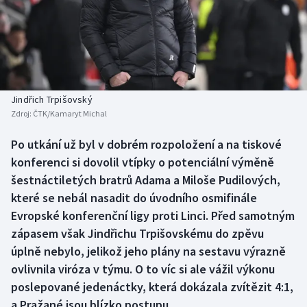
Baseball a softbal
Soutěže
Basketbal
Historické návraty
Biatlon
Aplikace ČT sport
Jindřich Trpišovský
Boby a skeleton
AZ kvíz
Zdroj:
ČTK/Kamaryt Michal
Box
Po utkání už byl v dobrém rozpoložení a na tiskové
konferenci si dovolil vtípky o potenciální výměně
Curling
šestnáctiletých bratrů Adama a Miloše Pudilových,
které se nebál nasadit do úvodního osmifinále
Dostihy
Evropské konferenční ligy proti Linci. Před samotným
zápasem však Jindřichu Trpišovskému do zpěvu
Florbal
úplně nebylo, jelikož jeho plány na sestavu výrazně
ovlivnila viróza v týmu. O to víc si ale vážil výkonu
Futsal
poslepované jedenáctky, která dokázala zvítězit 4:1,
a Pražané jsou blízko postupu.
Golf