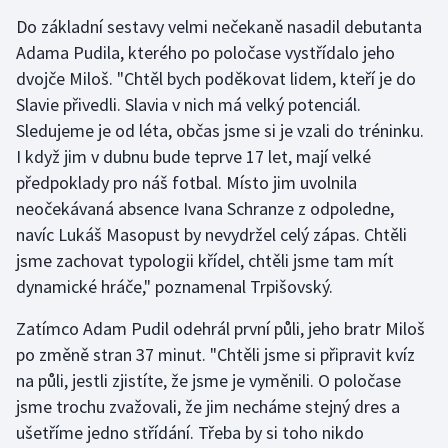
Stolní tenis
Do základní sestavy velmi nečekaně nasadil debutanta
Adama Pudila, kterého po poločase vystřídalo jeho
Triatlon
dvojče Miloš. "Chtěl bych poděkovat lidem, kteří je do
Slavie přivedli. Slavia v nich má velký potenciál.
Veslování
Sledujeme je od léta, občas jsme si je vzali do tréninku.
I když jim v dubnu bude teprve 17 let, mají velké
Vodní slalom
předpoklady pro náš fotbal. Místo jim uvolnila
Volejbal
neočekávaná absence Ivana Schranze z odpoledne,
navíc Lukáš Masopust by nevydržel celý zápas. Chtěli
Ostatní
jsme zachovat typologii křídel, chtěli jsme tam mít
dynamické hráče," poznamenal Trpišovský.
Zatímco Adam Pudil odehrál první půli, jeho bratr Miloš
po změně stran 37 minut. "Chtěli jsme si připravit kvíz
na půli, jestli zjistíte, že jsme je vyměnili. O poločase
jsme trochu zvažovali, že jim necháme stejný dres a
ušetříme jedno střídání. Třeba by si toho nikdo