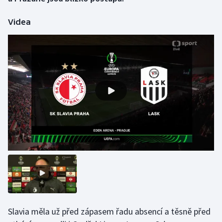
Videa
Gymnastika
Házená
Jezdectví
Judo
Krasobruslení
Lezení
Lyže a snowboard
Moderní pětiboj
Slavia měla už před zápasem řadu absencí a těsně před
Motorsport