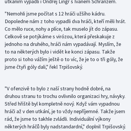
utkáním vypadli i Ondřej Lingr s Ivanem Schranzem.
Olympijské hry
"Nemohli jsme počítat s 12 hráči užšího kádru.
Dopoledne nám z toho vypadli dva hráči, kteří měli hrát.
Parasport
Co mělo ruce, nohy a plíce, tak muselo jít do zápasu.
Celkově se potýkáme s virózou, která přeskakuje z
Plavání
jednoho na druhého, hráči nám vypadávají. Myslím, že
Plážový volejbal
to na některých bylo i vidět ke konci zápasu. Takže
proto si toho vážím ještě o to víc, že je to o tři góly, že
Ragby
jsme čtyři góly dali," řekl Trpišovský.
Rychlobruslení
"V ofenzivě to bylo z naší strany hodně dobré, na
Rychlostní kanoistika
druhou stranu to trochu ovlivnilo organizaci hry, návyky.
Střed hřiště byl kompletně nový. Když vám vypadnou
Short track
hráči až v den utkání, je to vždy nepříjemné. Takže jsem
rád, že jsme to takhle zvládli. Individuální výkony
Sportovní střelba
některých hráčů byly nadstandardní," doplnil Trpišovský.