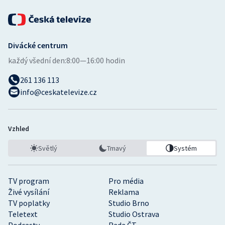
Divácké centrum
každý všední den:
8:00—16:00 hodin
261 136 113
info@ceskatelevize.cz
Vzhled
Světlý
Tmavý
Systém
TV program
Pro média
Živé vysílání
Reklama
TV poplatky
Studio Brno
Teletext
Studio Ostrava