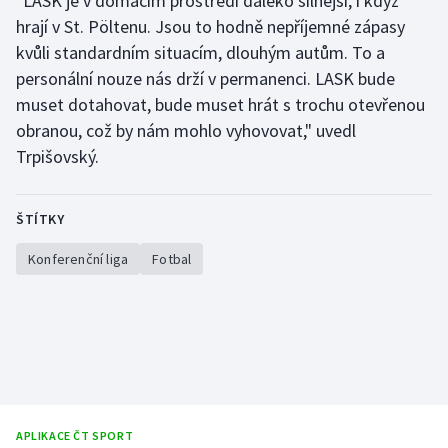
"LASK je v domácím prostředí daleko silnější, i když
hrají v St. Pöltenu. Jsou to hodně nepříjemné zápasy
kvůli standardním situacím, dlouhým autům. To a
personální nouze nás drží v permanenci. LASK bude
muset dotahovat, bude muset hrát s trochu otevřenou
obranou, což by nám mohlo vyhovovat," uvedl
Trpišovský.
ŠTÍTKY
Konferenční liga
Fotbal
APLIKACE ČT SPORT