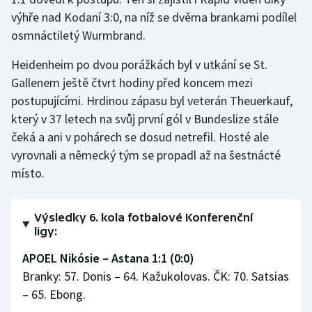
Short track
výhře nad Kodaní 3:0, na níž se dvěma brankami podílel
osmnáctiletý Wurmbrand.
Sportovní střelba
Heidenheim po dvou porážkách byl v utkání se St.
Stolní tenis
Gallenem ještě čtvrt hodiny před koncem mezi
postupujícími. Hrdinou zápasu byl veterán Theuerkauf,
Triatlon
který v 37 letech na svůj první gól v Bundeslize stále
čeká a ani v pohárech se dosud netrefil. Hosté ale
Veslování
vyrovnali a německý tým se propadl až na šestnácté
místo.
Vodní slalom
Volejbal
Výsledky 6. kola fotbalové Konferenční
ligy:
Ostatní
APOEL Nikósie – Astana 1:1 (0:0)
Branky: 57. Donis – 64. Kažukolovas. ČK: 70. Satsias
– 65. Ebong.