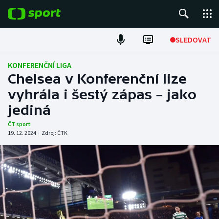
POPULÁRNÍ
SLEDOVAT
ME v atletice
KONFERENČNÍ LIGA
Chelsea v Konferenční lize
ME v plavání
vyhrála i šestý zápas – jako
jediná
Fotbal
ČT sport
Hokej
19. 12. 2024
|
Zdroj:
ČTK
Tenis
DALŠÍ SPORTY
Americký fotbal
NEPŘEHLÉDNĚTE