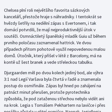
Chelsea plní roli největšího favorita sázkových
Futsal
kanceláří, přestože hraje s náhradníky. I tentokrát se
hvězdy šetřily na nedělní zápas s Evertonem, i tak
Golf
domácí potvrdili, že mají nejproduktivnější útok v
Gymnastika
soutěži. Osmnáctiletý španělský mladík Guiu už během
prvního poločasu zaznamenal hattrick. Ve dvou
Házená
případech přitom pohotově využil nepovedenou malou
domů. Útočník, který přišel v létě z Barcelony, má na
Jezdectví
kontě už šest branek a vede střeleckou tabulku.
Judo
Djurgaarden měl po dvou kolech jediný bod, ale výhra
3:1 nad Legií Varšava byla čtvrtá v řadě a znamenala
Krasobruslení
postup do osmifinále. Zápas byl hned po zahájení na
patnáct minut přerušen, protože pyrotechnika
Lezení
způsobila, že pod zataženou střechou nebylo vidět ani
na krok. Legia s Tomášem Pekhartem na lavičce i přes
Lyže a snowboard
porážku zůstala v elitní osmičce. Naopak Jagiellonia