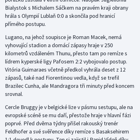
Bialystok s Michalem Sáčkem na pravém kraji obrany
Moderní pětiboj
hrála s Olympií Lublaň 0:0 a skončila pod hranicí
přímého postupu.
Motorsport
Lugano, na jehož soupisce je Roman Macek, nemá
Olympijské hry
vyhovující stadion a domácí zápasy hraje v 250
kilometrů vzdáleném Thunu, přesto tam po remíze s
Parasport
lídrem kyperské ligy Pafosem 2:2 vybojovalo postup.
Vitória Guimaraes včetně předkol vyhrála deset z 12
Plavání
zápasů, také nad Fiorentinou vedla, když se trefil
Plážový volejbal
Brazilec Cunha, ale Mandragora tři minuty před koncem
srovnal.
Ragby
Cercle Bruggy je v belgické lize v pásmu sestupu, ale na
Rychlobruslení
evropské scéně se mu daří, přestože hraje v hlavní fázi
poprvé. Před dvěma týdny přišel rakouský trenér
Rychlostní kanoistika
Feldhofer a své svěřence díky remíze s Basaksehirem
1:1 dovedl k postupu. Ten si zajistil i Rapid Vídeň díky