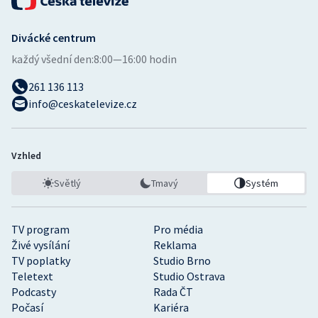
Divácké centrum
každý všední den:
8:00—16:00 hodin
261 136 113
info@ceskatelevize.cz
Vzhled
Světlý
Tmavý
Systém
TV program
Pro média
Živé vysílání
Reklama
TV poplatky
Studio Brno
Teletext
Studio Ostrava
Podcasty
Rada ČT
Počasí
Kariéra