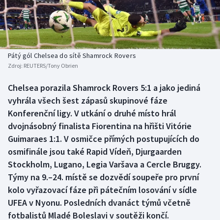
Atletika
Soutěže
Baseball a softbal
Historické návraty
Basketbal
Aplikace ČT sport
Pátý gól Chelsea do sítě Shamrock Rovers
Zdroj:
REUTERS/Tony Obrien
Biatlon
AZ kvíz
Chelsea porazila Shamrock Rovers 5:1 a jako jediná
vyhrála všech šest zápasů skupinové fáze
Boby a skeleton
Konferenční ligy. V utkání o druhé místo hrál
Box
dvojnásobný finalista Fiorentina na hřišti Vitórie
Guimaraes 1:1. V osmičce přímých postupujících do
Curling
osmifinále jsou také Rapid Vídeň, Djurgaarden
Stockholm, Lugano, Legia Varšava a Cercle Bruggy.
Cyklistika
Týmy na 9.–24. místě se dozvědí soupeře pro první
kolo vyřazovací fáze při pátečním losování v sídle
Dostihy
UFEA v Nyonu. Posledních dvanáct týmů včetně
fotbalistů Mladé Boleslavi v soutěži končí.
Florbal