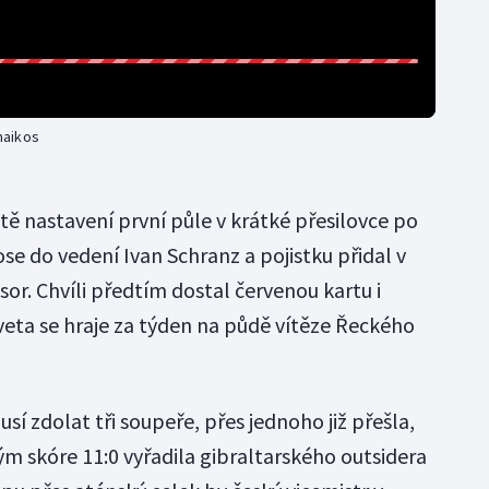
inaikos
tě nastavení první půle v krátké přesilovce po
se do vedení Ivan Schranz a pojistku přidal v
sor. Chvíli předtím dostal červenou kartu i
eta se hraje za týden na půdě vítěze Řeckého
sí zdolat tři soupeře, přes jednoho již přešla,
ým skóre 11:0 vyřadila gibraltarského outsidera