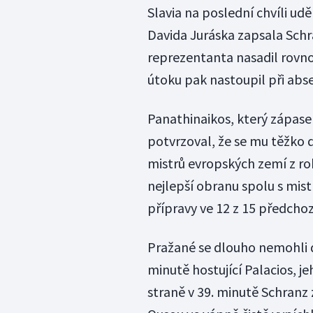
Slavia na poslední chvíli ud
Davida Juráska zapsala Schr
reprezentanta nasadil rovno
útoku pak nastoupil při abs
Panathinaikos, který zápasem
potvrzoval, že se mu těžko d
mistrů evropských zemí z ro
nejlepší obranu spolu s mi
přípravy ve 12 z 15 předchoz
Pražané se dlouho nemohli do
minutě hostující Palacios, 
straně v 39. minutě Schranz 