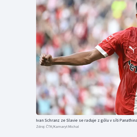
Curling
Dostihy
Florbal
Futsal
Golf
Gymnastika
Ivan Schranz ze Slavie se raduje z gólu v síti Panathin
Zdroj:
ČTK/Kamaryt Michal