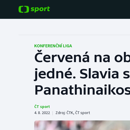
POPULÁRNÍ
DALŠÍ SPORTY
Fotbal
Americký fotbal
KONFERENČNÍ LIGA
Červená na ob
Hokej
Baseball a softbal
jedné. Slavia 
Tenis
Basketbal
Atletika
Panathinaiko
Biatlon
Cyklistika
Boby a skeleton
ČT sport
4. 8. 2022
|
Zdroj:
ČTK
,
ČT sport
Box