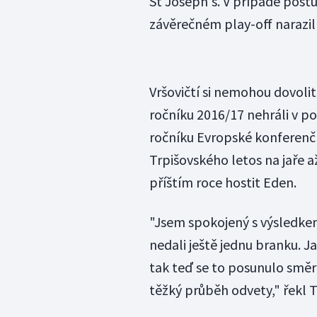
St Joseph's. V případě postu
závěrečném play-off narazil 
Vršovičtí si nemohou dovolit
ročníku 2016/17 nehráli v 
ročníku Evropské konferenční
Trpišovského letos na jaře a
příštím roce hostit Eden.
"Jsem spokojený s výsledkem,
nedali ještě jednu branku. Ja
tak teď se to posunulo směr
těžký průběh odvety," řekl T