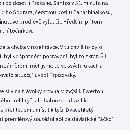
 do deseti i Pražané. Santos v 51. minutě na
jícího Šporara, čerstvou posilu Panathinaikosu,
minutové prodlevě vyloučil. Předtím přitom
ímu útočníkovi.
la chyba v rozehrávce. V tu chvíli to bylo
 byl ve špatném postavení, byl to zkrat. Šli
m záměrem, měli jsme to ve svých rukách a
alo situaci," uvedl Trpišovský.
e síly na trávníky srovnaly, zvýšili. Ewerton
ho trefil tyč, ale balon se odrazil ke
j s přehledem umístil k tyči. Dvacetiletý
 premiérový soutěžní gól za slávistické "áčko".