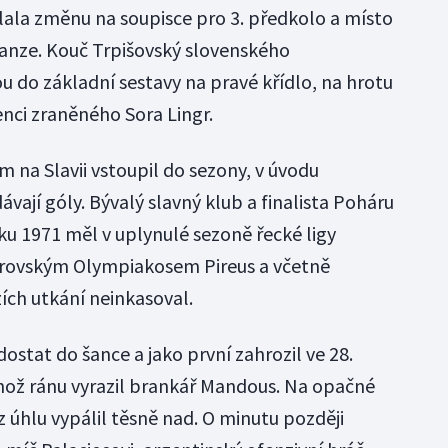
ělala změnu na soupisce pro 3. předkolo a místo
anze. Kouč Trpišovský slovenského
u do základní sestavy na pravé křídlo, na hrotu
enci zraněného Sora Lingr.
 na Slavii vstoupil do sezony, v úvodu
ávají góly. Bývalý slavný klub a finalista Poháru
ku 1971 měl v uplynulé sezoně řecké ligy
strovským Olympiakosem Pireus a včetně
ích utkání neinkasoval.
stat do šance a jako první zahrozil ve 28.
jehož ránu vyrazil brankář Mandous. Na opačné
z úhlu vypálil těsně nad. O minutu později