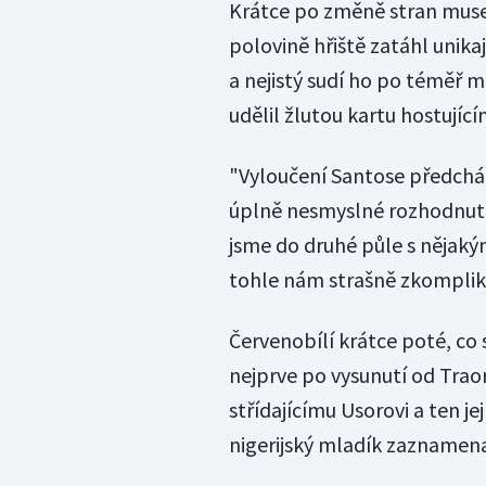
Krátce po změně stran museli
polovině hřiště zatáhl unika
a nejistý sudí ho po téměř 
udělil žlutou kartu hostujíc
"Vyloučení Santose předcháze
úplně nesmyslné rozhodnutí,
jsme do druhé půle s nějaký
tohle nám strašně zkomplikov
Červenobílí krátce poté, co s
nejprve po vysunutí od Traoré
střídajícímu Usorovi a ten je
nigerijský mladík zaznamenal