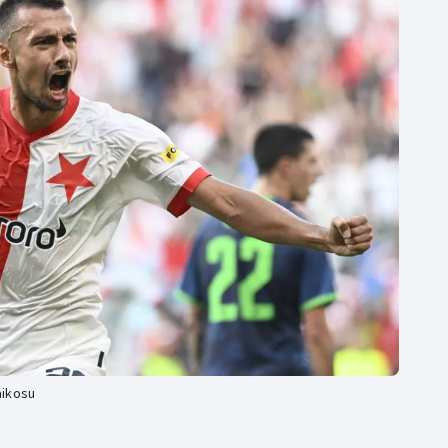
Moderní pětiboj
Triatlon
Motorsport
Veslování
Olympijské hry
Vodní slalom
Parasport
Volejbal
Plavání
Ostatní
Plážový volejbal
aikosu