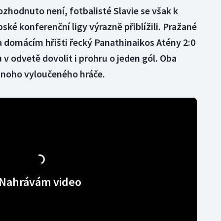
zhodnuto není, fotbalisté Slavie se však k
ské konferenční ligy výrazně přiblížili. Pražané
a domácím hřišti řecký Panathinaikos Atény 2:0
 v odvetě dovolit i prohru o jeden gól. Oba
ednoho vyloučeného hráče.
Nahrávám video