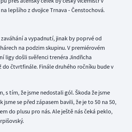
pu přes aténský celek by český vicemistr v
na lepšího z dvojice Trnava - Čenstochová.
 zaváhání a vypadnutí, jinak by poprvé od
pohárech na podzim skupinu. V premiérovém
 ligy došli svěřenci trenéra Jindřicha
ž do čtvrtfinále. Finále druhého ročníku bude v
 s tím, že jsme nedostali gól. Škoda že jsme
k jsme se před zápasem bavili, že je to 50 na 50,
em do plusu pro nás. Ale ještě nás čeká peklo,
rpišovský.