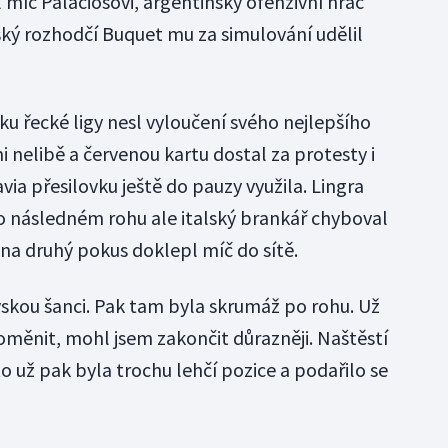
 míč Palaciosovi, argentinský ofenzivní hráč
ský rozhodčí Buquet mu za simulování udělil
u řecké ligy nesl vyloučení svého nejlepšího
i nelibě a červenou kartu dostal za protesty i
avia přesilovku ještě do pauzy využila. Lingra
o následném rohu ale italský brankář chyboval
na druhý pokus doklepl míč do sítě.
skou šanci. Pak tam byla skrumáž po rohu. Už
oměnit, mohl jsem zakončit důrazněji. Naštěstí
to už pak byla trochu lehčí pozice a podařilo se