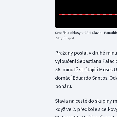
Sestřih a ohlasy utkání Slavia - Panath
Zdroj:
ČT sport
Pražany poslal v druhé minu
vyloučení Sebastiana Palacio
56. minutě střídající Moses U
domácí Eduardo Santos. Odv
poháru.
Slavia na cestě do skupiny mu
když ve 2. předkole s celkov