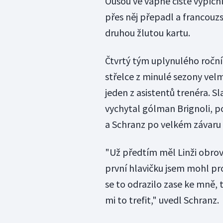
Ousou ve vápně čistě vypíchl
přes něj přepadl a francouz
druhou žlutou kartu.
Čtvrtý tým uplynulého ročník
střelce z minulé sezony velm
jeden z asistentů trenéra. Sl
vychytal gólman Brignoli, p
a Schranz po velkém závaru 
"Už předtím měl Linži obrov
první hlavičku jsem mohl pr
se to odrazilo zase ke mně, 
mi to trefit," uvedl Schranz.