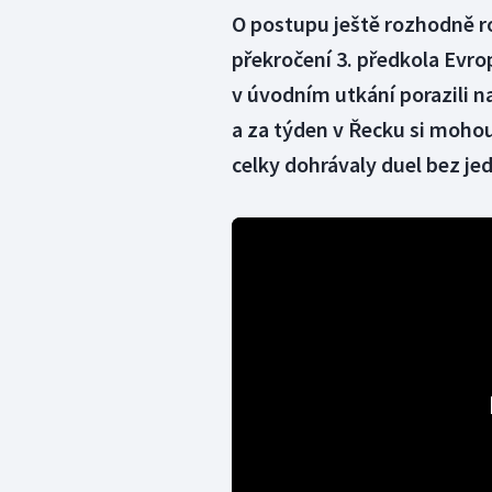
O postupu ještě rozhodně ro
překročení 3. předkola Evrop
v úvodním utkání porazili n
a za týden v Řecku si mohou
celky dohrávaly duel bez j