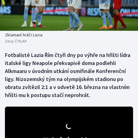
Baseball a softbal
Soutěže
Basketbal
Historické návraty
Biatlon
Aplikace ČT sport
Zklamaní hráči Lazia
Zdroj:
ČTK/AP
Boby a skeleton
AZ kvíz
Fotbalisté Lazia Řím čtyři dny po výhře na hřišti lídra
italské ligy Neapole překvapivě doma podlehli
Box
Alkmaaru v úvodním utkání osmifinále Konferenční
Curling
ligy. Nizozemský tým na olympijském stadionu po
obratu zvítězil 2:1 a v odvetě 16. března na vlastním
Dostihy
hřišti mu k postupu stačí neprohrát.
Florbal
Futsal
Golf