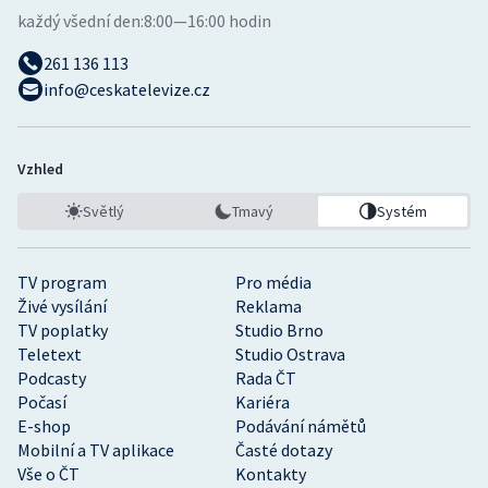
každý všední den:
8:00—16:00 hodin
261 136 113
info@ceskatelevize.cz
Vzhled
Světlý
Tmavý
Systém
TV program
Pro média
Živé vysílání
Reklama
TV poplatky
Studio Brno
Teletext
Studio Ostrava
Podcasty
Rada ČT
Počasí
Kariéra
E-shop
Podávání námětů
Mobilní a TV aplikace
Časté dotazy
Vše o ČT
Kontakty