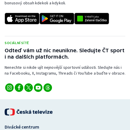
bonusový obsah kdekoli a kdykoli.
Stolní tenis
Triatlon
Veslování
SOCIÁLNÍ SÍTĚ
Vodní slalom
Odteď vám už nic neunikne. Sledujte ČT sport
i na dalších platformách.
Volejbal
Nenechte si nikde ujít nejnovější sportovní události. Sledujte nás i
na Facebooku, X, Instagramu, Threads či YouTube a buďte v obraze.
Ostatní
Divácké centrum