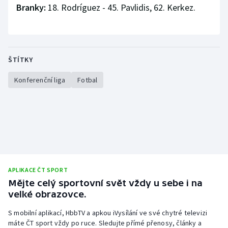
Branky:
18. Rodríguez - 45. Pavlidis, 62. Kerkez.
Olympijské hry
Parasport
ŠTÍTKY
Plavání
Konferenční liga
Fotbal
Plážový volejbal
Ragby
Rychlobruslení
Rychlostní kanoistika
APLIKACE ČT SPORT
Mějte celý sportovní svět vždy u sebe i na
Short track
velké obrazovce.
Sportovní střelba
S mobilní aplikací, HbbTV a apkou iVysílání ve své chytré televizi
máte ČT sport vždy po ruce. Sledujte přímé přenosy, články a