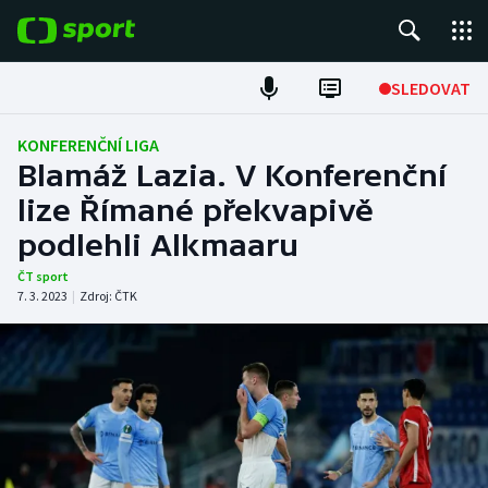
POPULÁRNÍ
SLEDOVAT
Fotbal
KONFERENČNÍ LIGA
Blamáž Lazia. V Konferenční
Hokej
lize Římané překvapivě
podlehli Alkmaaru
Tenis
ČT sport
Atletika
7. 3. 2023
|
Zdroj:
ČTK
Cyklistika
DALŠÍ SPORTY
Americký fotbal
NEPŘEHLÉDNĚTE