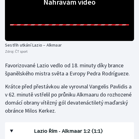
Nahrávám video
Gymnastika
Házená
Jezdectví
Sestřih utkání Lazio – Alkmaar
Zdroj:
ČT sport
Judo
Favorizované Lazio vedlo od 18. minuty díky brance
španělského mistra světa a Evropy Pedra Rodrígueze.
Krasobruslení
Krátce před přestávkou ale vyrovnal Vangelis Pavlidis a
Lezení
v 62. minutě vstřelil po průniku Alkmaaru do rozhozené
domácí obrany vítězný gól devatenáctiletý maďarský
Lyže a snowboard
obránce Milos Kerkez.
Moderní pětiboj
Lazio Řím - Alkmaar 1:2 (1:1)
Motorsport