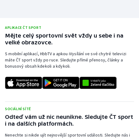
Stolní tenis
Triatlon
APLIKACE ČT SPORT
Veslování
Mějte celý sportovní svět vždy u sebe i na
velké obrazovce.
Vodní slalom
S mobilní aplikací, HbbTV a apkou iVysílání ve své chytré televizi
máte ČT sport vždy po ruce. Sledujte přímé přenosy, články a
Volejbal
bonusový obsah kdekoli a kdykoli.
Ostatní
SOCIÁLNÍ SÍTĚ
Odteď vám už nic neunikne. Sledujte ČT sport
i na dalších platformách.
Nenechte si nikde ujít nejnovější sportovní události. Sledujte nás i