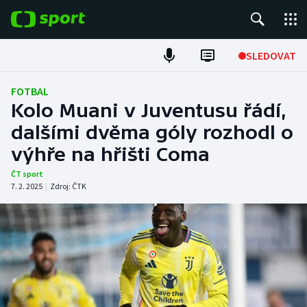
POPULÁRNÍ
SLEDOVAT
Fotbal
FOTBAL
Kolo Muani v Juventusu řádí,
Hokej
dalšími dvěma góly rozhodl o
výhře na hřišti Coma
Tenis
ČT sport
Atletika
7. 2. 2025
|
Zdroj:
ČTK
Cyklistika
DALŠÍ SPORTY
Americký fotbal
NEPŘEHLÉDNĚTE