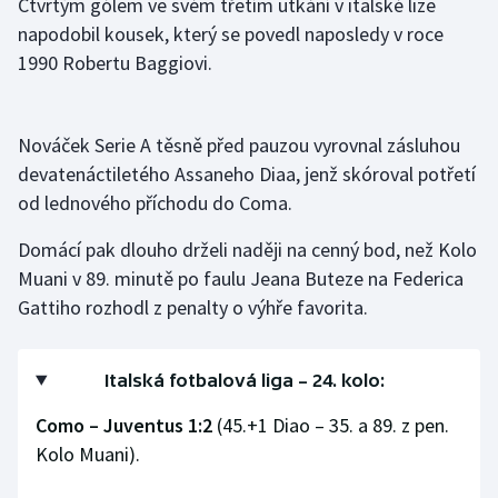
Čtvrtým gólem ve svém třetím utkání v italské lize
napodobil kousek, který se povedl naposledy v roce
Gymnastika
1990 Robertu Baggiovi.
Házená
Nováček Serie A těsně před pauzou vyrovnal zásluhou
Jezdectví
devatenáctiletého Assaneho Diaa, jenž skóroval potřetí
od lednového příchodu do Coma.
Judo
Domácí pak dlouho drželi naději na cenný bod, než Kolo
Krasobruslení
Muani v 89. minutě po faulu Jeana Buteze na Federica
Gattiho rozhodl z penalty o výhře favorita.
Lezení
Lyže a snowboard
Italská fotbalová liga – 24. kolo:
Como – Juventus 1:2
(45.+1 Diao – 35. a 89. z pen.
Moderní pětiboj
Kolo Muani).
Motorsport