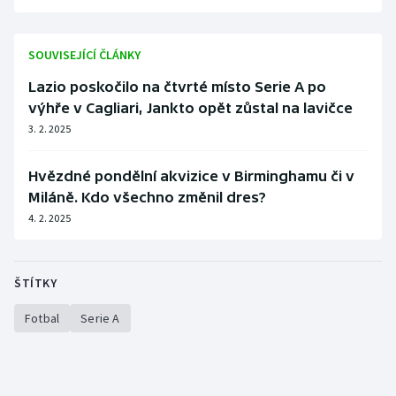
Olympijské hry
SOUVISEJÍCÍ ČLÁNKY
Parasport
Lazio poskočilo na čtvrté místo Serie A po
výhře v Cagliari, Jankto opět zůstal na lavičce
Plavání
3. 2. 2025
Plážový volejbal
Hvězdné pondělní akvizice v Birminghamu či v
Ragby
Miláně. Kdo všechno změnil dres?
4. 2. 2025
Rychlobruslení
Rychlostní kanoistika
ŠTÍTKY
Fotbal
Serie A
Short track
Sportovní střelba