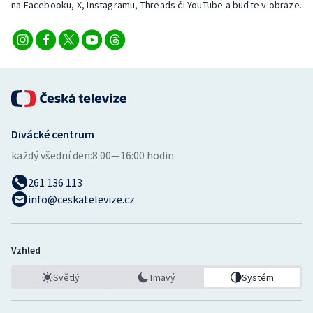
na Facebooku, X, Instagramu, Threads či YouTube a buďte v obraze.
Divácké centrum
každý všední den:
8:00—16:00 hodin
261 136 113
info@ceskatelevize.cz
Vzhled
Světlý
Tmavý
Systém