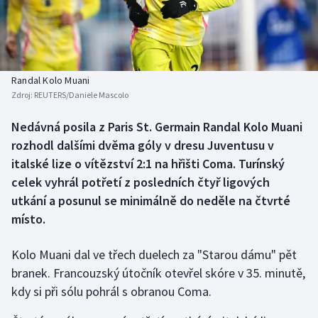
Baseball a softbal
Soutěže
Basketbal
Historické návraty
Biatlon
Aplikace ČT sport
Randal Kolo Muani
Zdroj:
REUTERS/Daniele Mascolo
Boby a skeleton
AZ kvíz
Nedávná posila z Paris St. Germain Randal Kolo Muani
rozhodl dalšími dvěma góly v dresu Juventusu v
Box
italské lize o vítězství 2:1 na hřišti Coma. Turínský
Curling
celek vyhrál potřetí z posledních čtyř ligových
utkání a posunul se minimálně do neděle na čtvrté
Dostihy
místo.
Florbal
Kolo Muani dal ve třech duelech za "Starou dámu" pět
branek. Francouzský útočník otevřel skóre v 35. minutě,
Futsal
kdy si při sólu pohrál s obranou Coma.
Golf